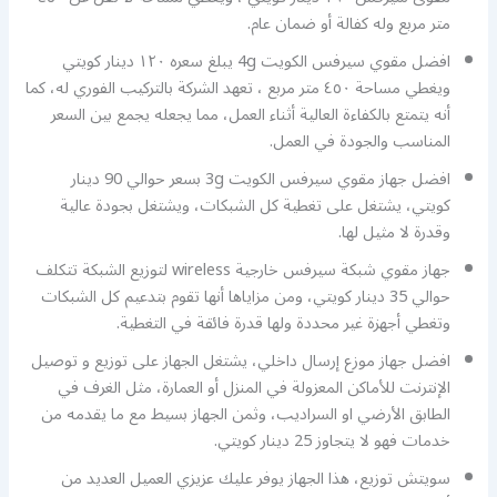
متر مربع وله كفالة أو ضمان عام.
افضل مقوي سيرفس الكويت 4g يبلغ سعره ١٢٠ دينار كويتي
ويغطي مساحة ٤٥٠ متر مربع ، تعهد الشركة بالتركيب الفوري له، كما
أنه يتمتع بالكفاءة العالية أثناء العمل، مما يجعله يجمع بين السعر
المناسب والجودة في العمل.
افضل جهاز مقوي سيرفس الكويت 3g بسعر حوالي 90 دينار
كويتي، يشتغل على تغطية كل الشبكات، ويشتغل بجودة عالية
وقدرة لا مثيل لها.
جهاز مقوي شبكة سيرفس خارجية wireless لتوزيع الشبكة تتكلف
حوالي 35 دينار كويتي، ومن مزاياها أنها تقوم بتدعيم كل الشبكات
وتغطي أجهزة غير محددة ولها قدرة فائقة في التغطية.
افضل جهاز موزع إرسال داخلي، يشتغل الجهاز على توزيع و توصيل
الإنترنت للأماكن المعزولة في المنزل أو العمارة، مثل الغرف في
الطابق الأرضي او السراديب، وثمن الجهاز بسيط مع ما يقدمه من
خدمات فهو لا يتجاوز 25 دينار كويتي.
سويتش توزيع، هذا الجهاز يوفر عليك عزيزي العميل العديد من