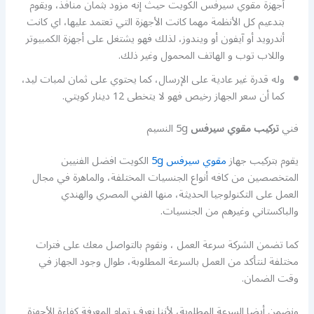
أجهزة مقوي سيرفس الكويت حيث إنه مزود بثمان منافذ، ويقوم
بتدعيم كل الأنظمة مهما كانت الأجهزة التي تعتمد عليها، اي كانت
أندرويد أو آيفون أو ويندوز، لذلك فهو يشتغل على أجهزة الكمبيوتر
واللاب توب و الهاتف المحمول وغير ذلك.
وله قدرة غير عادية على الإرسال، كما يحتوي على ثمان لمبات ليد،
كما أن سعر الجهاز رخيص فهو لا يتخطى 12 دينار كويتي.
فني
تركيب مقوي سيرفس
5g النسيم
يقوم بتركيب جهاز
مقوي سيرفس 5g
الكويت افضل الفنيين
المتخصصين من كافه أنواع الجنسيات المختلفة، والماهرة في مجال
العمل على التكنولوجيا الحديثة، منها الفني المصري والهندي
والباكستاني وغيرهم من الجنسيات.
كما تضمن الشركة سرعة العمل ، ونقوم بالتواصل معك على فترات
مختلفة لنتأكد من العمل بالسرعة المطلوبة، طوال وجود الجهاز في
وقت الضمان.
ونضمن أيضا السرعة المطلوبة، لأننا نعرف تمام المعرفة كفاءة الأجهزة