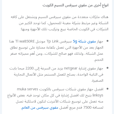
انواع أخرى من مقوي سيرفس النسيم الكويت
هناك ماركات متعددة من مقوي سيرفس النسيم ويشتغل على كافه
الشبكة وغير مرتبط بشركة معينة للمحمول، كما توجد الكثير من
الشركات في الكويت الخاصة ببيع وتركيب تلك الأجهزة ومنها:
جهاز
مقوي شبكة 5g
سيرفس Tp Link موديل Tl wa850RE هذا
الجهاز يعد من الأجهزة التي تعمل بكفاءة ممتازة على توسيع نطاق
عمل الشبكة، ولذلك فهو صالح للشركات، ومن أهم مميزاته صغر
الحجم.
جهاز مقوي إشارة netgear يزيد من السرعة إلى 2200 ميجا بايت
في الثانية الواحدة، يصلح للعمل المستمر مثل الأعمال التجارية
الصغيرة.
افضل جهاز مقوي شبكات سيرفس بالكويت muka serves
linksys يتيح لك افضل إشارة في كل مكان توجد فيه. بعض الأنواع
منه تعمل على توسيع شبكات الأنترنت لتكون لاسلكية تصل
لمسافة 7500 قدم مربع أفضل
مقوي سيرفس من الغانم
.