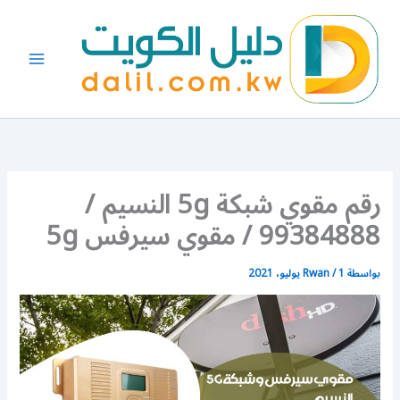
خطي
لى
لمحتوى
رقم مقوي شبكة 5g النسيم /
99384888 / مقوي سيرفس 5g
بواسطة
1 يوليو، 2021
/
Rwan