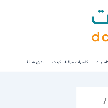
اميرات
كاميرات مراقبة الكويت
مقوي شبكة
م موزع بين سبورت الصبية / 52520080 /