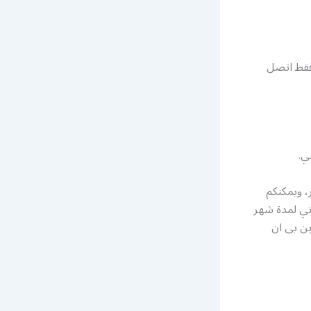
فقط اتصل
ي.
اك بشكل سنوي أو كل 6 أو 3 أشهر، ويمكنكم
اني لمدة شهر
ين بى ان