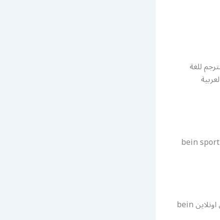
ترجم للغة
عربية
ي ان سبورت اون لاين تجديد اشترك bein sport kuwait
أصبح بامكانك تجديد بين سبورت قناة بي أن سبورت وأيضا دفع أشتراك ببان سبورتس اونلاين bein