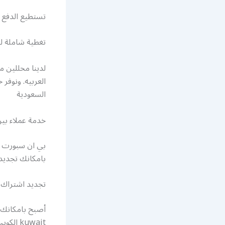
تستطيع الدفع ا
تغطية شاملة لكافة
لدينا محللين م
العربيه. ونوفر
السعودية
خدمة عملاء بين سب
بامكانك تجديد
تجديد اشتراك 
kuwait الكويت sport سبور sports قناة بي ان سبورت .