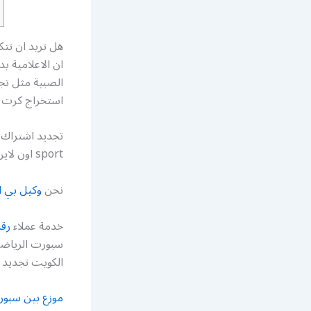
هل تريد ان تت
ان الاعلامية 
الصبية مثل تج
استخراج كرت بد
تجديد اشتراك
sport اون لاين اسعار الاشتراك بين سبورت مع الرسيفر bein connect
نحن
وكيل بي 
خدمة عملاء
رق
سبورت الرياضة 
الكويت تجديد اشتر
موزع بين سبور