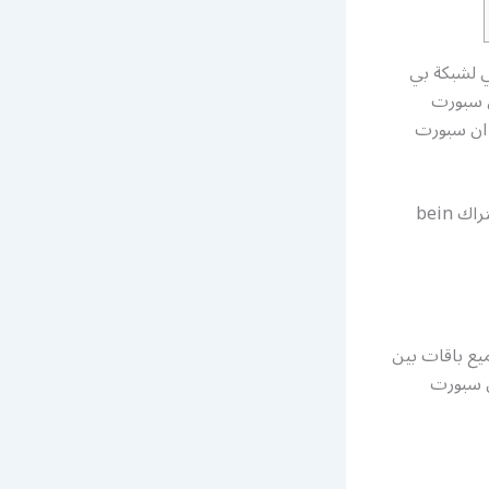
ي لشبكة بي
ن سبورت
 ان سبورت
رقم خدمة عملاء بي ان سبورت الموحد تفعيل أشتراك bein
في جميع باقات بين
ن سبورت