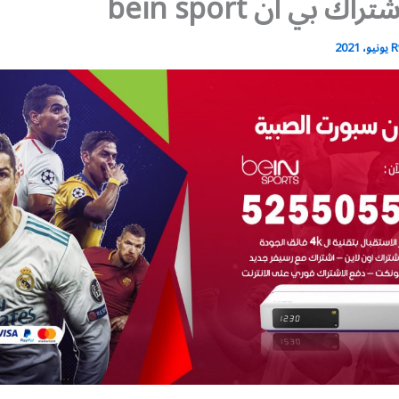
ك بي ان bein sport
R