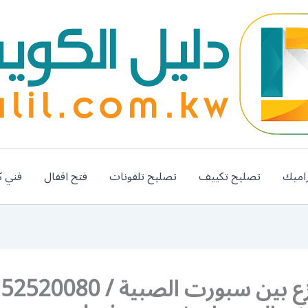
اميك
تصليح تكييف
تصليح تلفونات
فتح اقفال
فني ك
رق