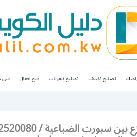
اميك
تصليح تكييف
تصليح تلفونات
فتح اقفال
فني ك