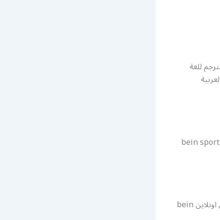
ترجم للغة
عربية
ي ان سبورت اون لاين تجديد اشترك bein sport kuwait
أصبح بامكانك تجديد بين سبورت قناة بي أن سبورت وأيضا دفع أشتراك ببان سبورتس اونلاين bein