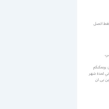
فقط اتصل
ي.
اك بشكل سنوي أو كل 6 أو 3 أشهر، ويمكنكم
اني لمدة شهر
ين بى ان