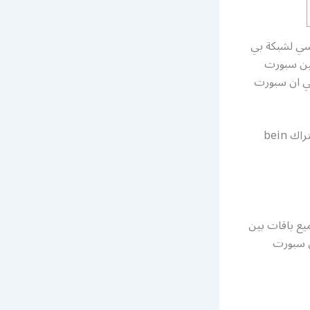
سي لشبكة بي
بين سبورت
بي ان سبورت
رقم خدمة عملاء بي ان سبورت الموحد تفعيل أشتراك bein
في جميع باقات بين
ن سبورت