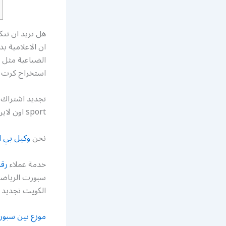
هل تريد ان تت
ان الاعلامية 
الضباعية مثل 
استخراج كرت بد
تجديد اشتراك
sport اون لاين اسعار الاشتراك بين سبورت مع الرسيفر bein connect
نحن
وكيل بي 
خدمة عملاء
رق
سبورت الرياضة 
الكويت تجديد اشتر
موزع بين سبور