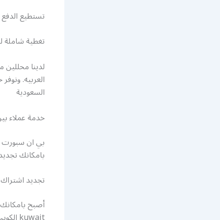
تستطيع الدفع ا
تغطية شاملة لكافة
لدينا محللين م
العربيه. ونوفر
السعودية
خدمة عملاء بين سب
بامكانك تجديد
تجديد اشتراك 
kuwait الكويت sport سبور sports قناة بي ان سبورت .