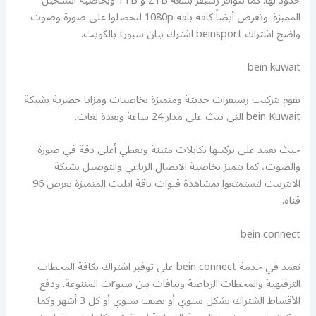
حدود لها. كما تتوافر رسيفر بسعة 2TB و 1TB وبخاصية التسجيل
المميزة. وتعرض أيضاً كافة باقه 1080p لتحصلوا على صورة وصوت
واضح اشتراك beinsport اشترك بيان سبورt بالكويت.
bein kuwait
نقوم بتركيب رسيفرات حديثة ومتميزة بخاصيات ومزايا حصرية بشبكة
bein Kuwait التي تبث على مدار 24 ساعة وبعدة لغات.
حيث نعمد على تركيبها بكابلات متينة وتعطي أعلى دقة في صورة
والصوت، كما تتميز بخاصية الاتصال الرباعي والتوصيل بشبكة
الانترنيت لتستمتعوا بمشاهدة قنوات باقة ايليت المتميزة بعرض 96
قناة.
bein connect
نعمد في خدمة bein connect على توفير اشتراك بكافة المجطات
الترفيهية والمحطات الرياضة وبباقات بين سبوrت المتنوعة. ودفع
الأقساط الشتراك بشكل سنوي أو نصف سنوي أو كل 3 أشهر وكما