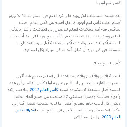
كاس أمم أوروبا
بعد هيمنة المنتخبات الأوروبية على كرة القدم في السنوات 15 الأخيرة,
أصبح لذلك كأس امم أوروبا لا يقل أهمية عن كأس العالم, حيث
تتنافس فيه أكبر منتخبات العالم للوصول إلى النهائيات والفوز بالكأس
الحلم, وبعد إزدياد عدد المنخبات في كأس امم اوروبا الى 32 أصبحت
البطولة أكثر تنافسية, والحدث أكبر ومشاهدة أعلى, وتستعد bي ان
سبورت في كل دورة أن تنقل أحداث كل مباراة بكل احترافية.
كأس العالم 2022
البطولة الأكبر والأقوى والأكثر مشاهدة في العالم, تجتمع فيه أقوى
منتخبات القارات الخمس, لتتنافس على بطولة كأس العالم, وفي هذه
النسخة قطر مستعدة لاستضافة نسخة
كأس العالم 2022
بملاعب رائعة
وأجواء حماسية ومميزة, سيلتقي 32 منتخب من جميع أنحاء العالم,
ويكون كل لاعب جاهز لتقديم أفضل ما لديه لمنتخبه ليصل فيه إلى
الأدوار المتقدمة, ونيل اللقب الأغلى في العالم لطب
اشتراك كاس
العالم 2020
تواصل معنا الان.