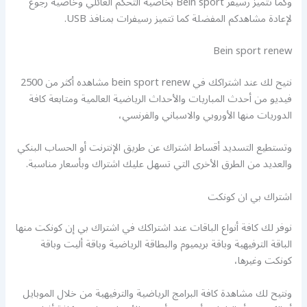
وكما تتميز رسيفر Bein sport بخاصية التحكم العائلي وخاصية رجوع
لإعادة مشاهدكم المفضلة كما تتميز رسيفرات بمنافذ USB.
Bein sport renew
نتيح لك عند اشتراكك في bein sport renew مشاهده أكثر من 2500
فيديو من أحدث المباريات والأحداث الرياضية العالمية ومتابعة كافة
الدوريات منها الأوروبي والاسباني والفرنسي،
وتستطيع التسديد أقساط اشتراك عن طريق الإنترنت أو الحساب البنكي
والعديد من الطرق الأخرى التي تسهل عليك اشتراك وبأسعار مناسبة.
اشتراك بي ان كونكت
نوفر لك كافة أنواع الباقات عند اشتراكك في اشتراك بي إن كونكت منها
الباقة الترفيهية وباقة بريميوم والبطاقة الرياضية وباقة أليت وباقة
كونكت وغيرها،
ونتيح لك مشاهدة كافة البرامج الرياضية والترفيهية من خلال الموبايل