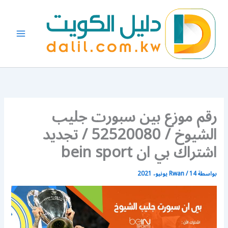
خطي
لى
لمحتوى
رقم موزع بين سبورت جليب
الشيوخ / 52520080 / تجديد
اشتراك بي ان bein sport
بواسطة
14 يونيو، 2021
/
Rwan