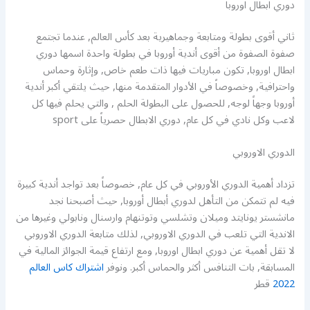
دوري ابطال اوروبا
ثاني أقوى بطولة ومتابعة وجماهيرية بعد كأس العالم, عندما تجتمع
صفوة الصفوة من أقوى أندية أوروبا في بطولة واحدة اسمها دوري
ابطال اوروبا, تكون مباريات فيها ذات طعم خاص, وإثارة وحماس
واحترافية, وخصوصاً في الأدوار المتقدمة منها, حيث يلتقي أكبر أندية
أوروبا وجهاً لوجه, للحصول على البطولة الحلم , والتي يحلم فيها كل
لاعب وكل نادي في كل عام, دوري الابطال حصرياً على sport
الدوري الاوروبي
تزداد أهمية الدوري الأوروبي في كل عام, خصوصاً بعد تواجد أندية كبيرة
فيه لم تتمكن من التأهل لدوري أبطال أوروبا, حيث أصبحنا نجد
مانشستر يونايتد وميلان وتشلسي وتوتنهام وارسنال ونابولي وغيرها من
الاندية التي تلعب في الدوري الاوروبي, لذلك متابعة الدوري الاوروبي
لا تقل أهمية عن دوري ابطال اوروبا, ومع ارتفاع قيمة الجوائز المالية في
المسابقة, بات التنافس أكثر والحماس أكبر. ونوفر
اشتراك كاس العالم
2022
قطر