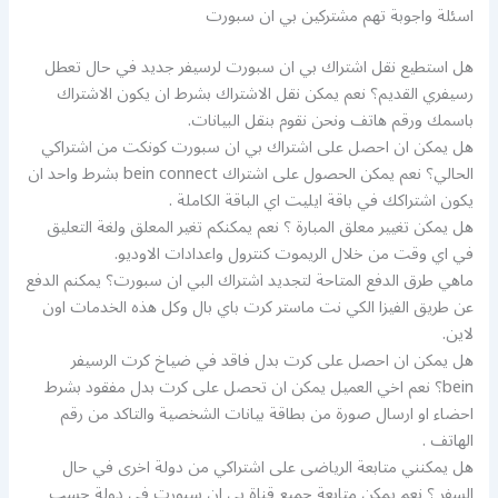
اسئلة واجوبة تهم مشتركين بي ان سبورت
هل استطيع نقل اشتراك بي ان سبورت لرسيفر جديد في حال تعطل
رسيفري القديم؟ نعم يمكن نقل الاشتراك بشرط ان يكون الاشتراك
باسمك ورقم هاتف ونحن نقوم بنقل البيانات.
هل يمكن ان احصل على اشتراك بي ان سبورت كونكت من اشتراكي
الحالي؟ نعم يمكن الحصول على اشتراك bein connect بشرط واحد ان
يكون اشتراكك في باقة ايليت اي الباقة الكاملة .
هل يمكن تغيير معلق المبارة ؟ نعم يمكنكم تغير المعلق ولغة التعليق
في اي وقت من خلال الريموت كنترول واعدادات الاوديو.
ماهي طرق الدفع المتاحة لتجديد اشتراك البي ان سبورت؟ يمكنم الدفع
عن طريق الفيزا الكي نت ماستر كرت باي بال وكل هذه الخدمات اون
لاين.
هل يمكن ان احصل على كرت بدل فاقد في ضياخ كرت الرسيفر
bein؟ نعم اخي العميل يمكن ان تحصل على كرت بدل مفقود بشرط
احضاء او ارسال صورة من بطاقة بيانات الشخصية والتاكد من رقم
الهاتف .
هل يمكنني متابعة الرياضى على اشتراكي من دولة اخرى في حال
السفر ؟ نعم يمكن متابعة جميع قناة بي ان سبورت في دولة حسب