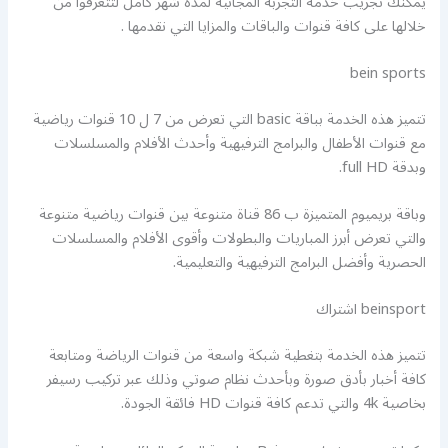
يمكنك تجريب خدمه التجربة المجانية لمدة شهر كامل لتتعرفوا من
خلالها على كافة قنوات والباقات والمزايا التي نقدمها .
bein sports
تتميز هذه الخدمة بباقة basic التي تعرض من 7 ل 10 قنوات رياضية
مع قنوات الأطفال والبرامج الترفيهية وأحدث الأفلام والمسلسلات
وبدقة full HD.
وباقة بريميوم المتميزة ب 86 قناة متنوعة بين قنوات رياضية متنوعة
والتي تعرض أبرز المباريات والبطولات وأقوى الأفلام والمسلسلات
الحصرية وأفضل البرامج الترفيهية والتعليمية.
beinsport اشتراك
تتميز هذه الخدمة بتغطية شبكة واسعة من قنوات الرياضة ومتابعة
كافة أخبار بأدق صورة وبأحدث نظام صوتي وذلك عبر تركيب رسيفر
بخاصية 4k والتي تدعم كافة قنوات HD فائقة الجودة.