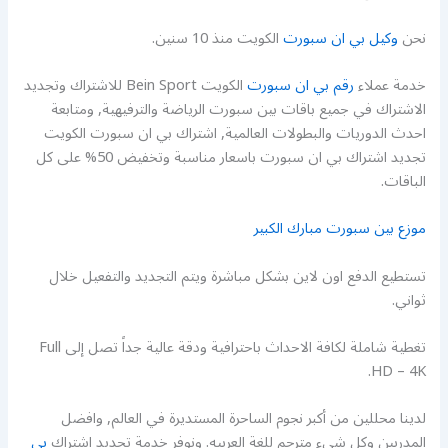
نحن
وكيل بي ان سبورت
الكويت منذ 10 سنين.
خدمة عملاء
رقم بي ان سبورت
الكويت Bein Sport للاشتراك وتجديد
الاشتراك في جميع باقات بين سبورت الرياضة والترفيهية, ومتابعة
احدث الدوريات والبطولات العالمية, اشتراك بي ان سبورت الكويت
تجديد اشتراك بي ان سبورت باسعار مناسبة وتخفيض 50% على كل
الباقات.
موزع بين سبورت مبارك الكبير
تستطيع الدفع اون لاين بشكل مباشرة ويتم التجديد والتفعيل خلال
ثواني.
تغطية شاملة لكافة الاحداث باحترافية ودقة عالية جداً تصل إلى Full
HD – 4K.
لدينا محللين من أكبر نجوم الساحرة المستديرة في العالم, وافضل
المدربين وكل شيء مترجم للغة العربيه. ونوفر خدمة تجديد اشتراك
بي