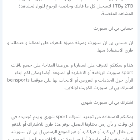
2TB و1TB لتسجيل كل ما فاتك وخاصية الرجوع للوراء لمشاهدة
المشاهد المفضلة.
حسابي بي ان سبورت
ان حسابي بى ان سبورت وسيلة مميزة للتعرف على اعمالنا و خدماتنا و
طرق الاستفادة منها.
هذا و يمكنكم التعرف على اسعارنا و عروضنا المتاحة على جميع باقات
sport سبورت الرياضة أو الاخبارية أو المنوعة. أيضا يمكن لكم ابداء
الرأي حول الخدمات و العروض أو الاعجاب بها على موقعنا beinsports
اشتراك بي ان سبورت الكويت اونلاين.
اشتراك بي ان سبورت شهري
يمكنكم الاستفادة من تجديد اشتراك sport شهري و يتم تجديده في
اي وقت و بأي زمن يختارها العميل. نوفر عدة طرق للاشتراك أو للدفع
من خلال كي كارد أو فيزا كارد أو عبر الموقع الرسمي ل بي ان سبورت.
قنوات ترفيهية أو رياضية أو للمسلسلات و الافلام مع افضل العروض و