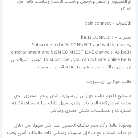
أو الكمبيوتر أو التلفاز وبأرخص وبأنسب الأسعار وتناسب كافة أفراد
العائلة.
الأشتراك – bein connect
اشتراك – beIN CONNECT
Subscribe to beIN CONNECT and watch movies,
entertainment and beIN CONNECT LIVE channels. As beIN
TV subscriber, you can activate online beIN تجديد اشتراك بي
ان سبورت الكويت سبoرت bein قناة بي ان سبورت.
طلب جهاز بي ان سبورت
تستطيع تقديم طلب جهاز بي إن سبورت الذي يدعم المحتوى الذي
نقدمه لعرض كافة المباريات وللذي سهل عليك عملية مشاهدة كافة
المباريات والمسلسلات بشكل حصري ومباشر،
وبجودة عالية وأداء مميز يمكنك الحصول عليه بكل سهولة من خلال
تواصلك المباشر مع بe إن سبورت وسنلبي كافة طلباتك بأسرع وقت