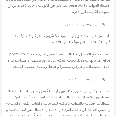
الاسعار لقنوات beinsports اهلا بكم في الكويت sport تجديد بي ان
سبورت الكويت اون لاين.
اشتراك بي ان سبورت 3 شهور
للحصول على تجديد بي ان سبورت 3 شهور ما عليكم الا زيارة احد
فروعنا أو الدخول الى موقعنا على الانترنت.
أيضا يمكنكم الاتصال بنا لطلب اشتراك في احدى باقات: premium،
basic، sports، elite، باقات العائلة من برامج ترفيهية و مسلسلات و
افلام. تخفيضات و عروض مستمرة و أسعار رخيصة تناسب الجميع.
اشتراك بي ان سبورت 6 شهور
نقدم تجديد بي ان سبورت 6 شهور أو لسنة وفق ما يرغبه عملائنا لذلك
تستطيعون الاتصال الان و طلب الخدمة المناسبة لكم. أيضا نؤمن
اشتراكات حصرية بالقنوات الرياضة للمباريات و العاب القوى و السباحة
و التنس اضافة الى باقات الترفيه و الاسرة و الاطفال. عروضنا مناسبة و
اسعارنا مميزة مع امكانية الدفع عبر الحوالات المالية أو الفيزا كارد أو باي