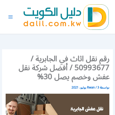
خطي
لى
لمحتوى
رقم نقل اثاث في الجابرية /
50993677 / أفضل شركة نقل
عفش وخصم يصل 30%
بواسطة
3 يوليو، 2021
/
Rwan