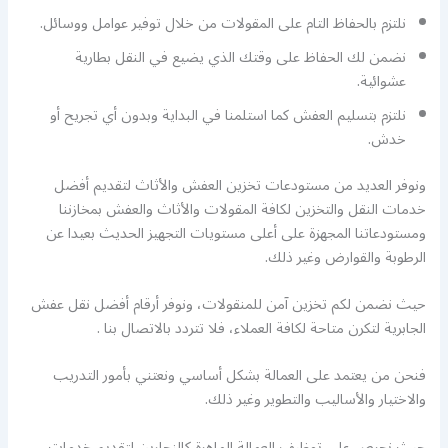
نلتزم بالحفاظ التام على المقولات من خلال توفير عوامل ووسائل.
نضمن لك الحفاظ على وقتك الذي يضيع في النقل بطارية
عشوائية.
نلتزم بتسليم العفش كما استلمنا في البداية وبدون أي تجريح أو
خدش.
ونوفر العديد من مستودعات تخزين العفش والأثاث لتقديم أفضل
خدمات النقل والتخزين لكافة المقولات والأثاث والعفش بمخازننا
ومستودعاتنا المجهزة على أعلى مستويات التجهيز الحديث بعيدا عن
الرطوبة والقوارض وغير ذلك.
حيث نضمن لكم تخزين آمن للمنقولات، ونوفر أرقام أفضل نقل عفش
الجابرية لتكرن متاحة لكافة العملاء، فلا تتردد بالاتصال بنا .
فنحن من يعتمد على العمالة بشكل أساسي ونعتني بأمور التدريب
والاختيار والأساليب والتطوير وغير ذلك.
حيث نحرص على توظيف العمالة الماهرة كالنجارين لتقديم خدمات