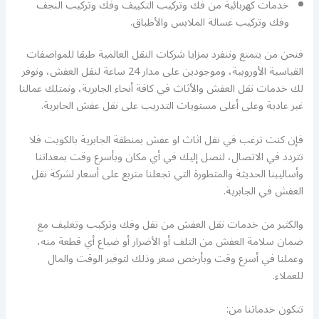
خدمات كهربائية من فك وتركيب التكييف وفك وتركيب النجف
وفك وتركيب غسالة الملابس والأطباق.
فنحن من يتمتع وننفرد بمزايا شركات النقل العالمية طبقا للمواصفات
القياسية الأوروبية، وموجودين على مدار 24 ساعة لنقل العفش، ونوفر
لك خدمات نقل العفش والأثاث في كافة أنحاء الجابرية، ونمتلك عمالنا
غير عادية وعلى أعلى مستويات التدريب على نقل عفش الجابرية.
فإن كنت ترغب في نقل اثاث او عفش بمنطقة الجابرية بالكويت فلا
تتردد في الاتصال، لنصل إليك في أي مكان وبأسرع وقت بمعداتنا
وأساليبنا الحديثة والمتطورة التي تجعلنا متربع على أسعار لشركة نقل
العفش في الجابرية.
والكثير من خدمات نقل العفش من نقل وفك وتركيب وتغليف مع
ضمان سلامة العفش من التلف أو الأضرار أو ضياع أي قطعة منه،
وعملنا في أسرع وقت وبأرخص سعر وذلك لتوفير الوقت والمال
للعملاء.
تتكون خدماتنا من: