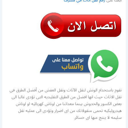
ايضا على
رقم نقل اثاث في مشرف
نقوم باستخدام الونش لنقل الآثاث ونقل العفش من أفضل الطرق في
نقل الاثاث حيث انها افضل من الطرق التقليديه التى تؤدى غالبا الى
بعض الكسور والخدوش بينما معداتنا من اوناش كهربائيه او اوناش
هيدروليكيه تحمى منقولاتك من اى اضرار وتؤدى الى عمليه نقل
سليمه لا ينتج عنها اى خسائر.