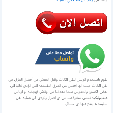
ايضا على
رقم نقل اثاث في العقيلة
نقوم باستخدام الونش لنقل الآثاث ونقل العفش من أفضل الطرق في
نقل الاثاث حيث انها افضل من الطرق التقليديه التى تؤدى غالبا الى
بعض الكسور والخدوش بينما معداتنا من اوناش كهربائيه او اوناش
هيدروليكيه تحمى منقولاتك من اى اضرار وتؤدى الى عمليه نقل
سليمه لا ينتج عنها اى خسائر.