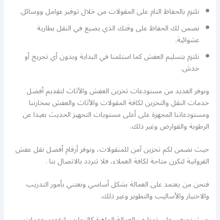
نلتزم بالحفاظ التام على المقولات من خلال توفير عوامل ووسائل.
نضمن لك الحفاظ على وقتك الذي يضيع في النقل بطارية
عشوائية.
نلتزم بتسليم العفش كما استلمنا في البداية وبدون أي تجريح أو
خدش.
ونوفر العديد من مستودعات تخزين العفش والأثاث لتقديم أفضل
خدمات النقل والتخزين لكافة المقولات والأثاث والعفش بمخازننا
ومستودعاتنا المجهزة على أعلى مستويات التجهيز الحديث بعيدا عن
الرطوبة والقوارض وغير ذلك.
حيث نضمن لكم تخزين آمن للمنقولات، ونوفر أرقام أفضل نقل عفش
الفروانية لتكرن متاحة لكافة العملاء، فلا تتردد بالاتصال بنا .
فنحن من يعتمد على العمالة بشكل أساسي ونعتني بأمور التدريب
والاختيار والأساليب والتطوير وغير ذلك.
حيث نحرص على توظيف العمالة الماهرة كالنجارين لتقديم خدمات