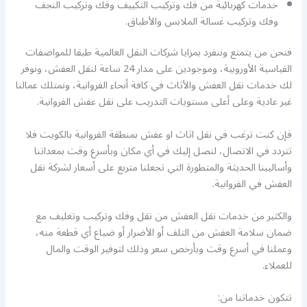
خدمات كهربائية من فك وتركيب التكييف وفك وتركيب النجف
وفك وتركيب غسالة الملابس والأطباق.
فنحن من يتمتع وننفرد بمزايا شركات النقل العالمية طبقا للمواصفات
القياسية الأوروبية، وموجودين على مدار 24 ساعة لنقل العفش، ونوفر
لك خدمات نقل العفش والأثاث في كافة أنحاء الفروانية، ونمتلك عمالنا
غير عادية وعلى أعلى مستويات التدريب على نقل عفش الفروانية.
فإن كنت ترغب في نقل اثاث او عفش بمنطقة الفروانية بالكويت فلا
تتردد في الاتصال، لنصل إليك في أي مكان وبأسرع وقت بمعداتنا
وأساليبنا الحديثة والمتطورة التي تجعلنا متربع على أسعار لشركة نقل
العفش في الفروانية.
والكثير من خدمات نقل العفش من نقل وفك وتركيب وتغليف مع
ضمان سلامة العفش من التلف أو الأضرار أو ضياع أي قطعة منه،
وعملنا في أسرع وقت وبأرخص سعر وذلك لتوفير الوقت والمال
للعملاء.
تتكون خدماتنا من: