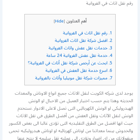
رقم نقل اثاث في الفروانية
أهم العناوين
]
Hide
[
1.
رقم نقل اثاث في الفروانية
2.
افضل شركة نقل اثاث الفروانية
3.
خدمات نقل عفش واثاث الفروانية
4.
خدمة نقل عفش الفروانية 24 ساعة
5.
ابحث عن أرخص شركة نقل أثاث في الفروانية؟
6.
اسرع خدمة نقل العفش في الفروانية
7.
مميزات شركة نقل موبيليا وأثاث بالفروانية
يوجد لدى شركه الكويت لنقل الاثاث جميع انواع الاوناش والمعدات
الحديثه وهذا يتم حسب اختيار العميل من الاحبال او الونش
الهيدروليكي او الونش الكهربائيي التى تصل لاعلى الادوار .نستخدم
الونش لنقل الآثاث ونقل العفش من أفضل الطرق في نقل الاثاث
حيث انها افضل من الطرق التقليديه التى تؤدى غالبا الى بعض الكسور
والخدوش بينما معداتنا من اوناش كهربائيه او اوناش هيدروليكيه تحمى
منقولاتك من اى اضرار وتؤدى الى عمليه نقل سليمه لا ينتج عنها