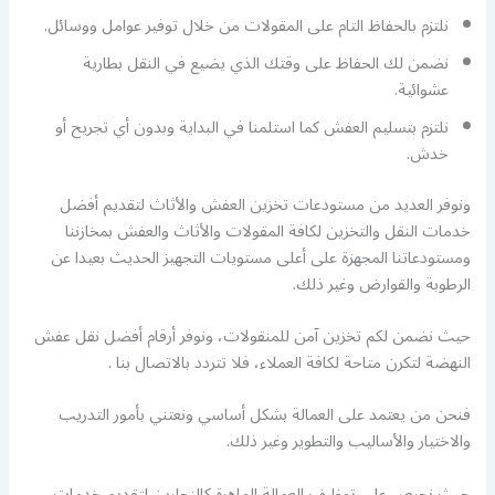
نلتزم بالحفاظ التام على المقولات من خلال توفير عوامل ووسائل.
نضمن لك الحفاظ على وقتك الذي يضيع في النقل بطارية
عشوائية.
نلتزم بتسليم العفش كما استلمنا في البداية وبدون أي تجريح أو
خدش.
ونوفر العديد من مستودعات تخزين العفش والأثاث لتقديم أفضل
خدمات النقل والتخزين لكافة المقولات والأثاث والعفش بمخازننا
ومستودعاتنا المجهزة على أعلى مستويات التجهيز الحديث بعيدا عن
الرطوبة والقوارض وغير ذلك.
حيث نضمن لكم تخزين آمن للمنقولات، ونوفر أرقام أفضل نقل عفش
النهضة لتكرن متاحة لكافة العملاء، فلا تتردد بالاتصال بنا .
فنحن من يعتمد على العمالة بشكل أساسي ونعتني بأمور التدريب
والاختيار والأساليب والتطوير وغير ذلك.
حيث نحرص على توظيف العمالة الماهرة كالنجارين لتقديم خدمات