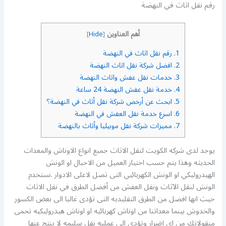
رقم نقل اثاث في النهضة
أهم العناوين
]
Hide
[
1.
رقم نقل اثاث في النهضة
2.
افضل شركة نقل اثاث النهضة
3.
خدمات نقل عفش واثاث النهضة
4.
خدمة نقل عفش النهضة 24 ساعة
5.
ابحث عن أرخص شركة نقل أثاث في النهضة؟
6.
اسرع خدمة نقل العفش في النهضة
7.
مميزات شركة نقل موبيليا وأثاث بالنهضة
يوجد لدى شركه الكويت لنقل الاثاث جميع انواع الاوناش والمعدات
الحديثه وهذا يتم حسب اختيار العميل من الاحبال او الونش
الهيدروليكي او الونش الكهربائيي التى تصل لاعلى الادوار .نستخدم
الونش لنقل الآثاث ونقل العفش من أفضل الطرق في نقل الاثاث
حيث انها افضل من الطرق التقليديه التى تؤدى غالبا الى بعض الكسور
والخدوش بينما معداتنا من اوناش كهربائيه او اوناش هيدروليكيه تحمى
منقولاتك من اى اضرار وتؤدى الى عمليه نقل سليمه لا ينتج عنها