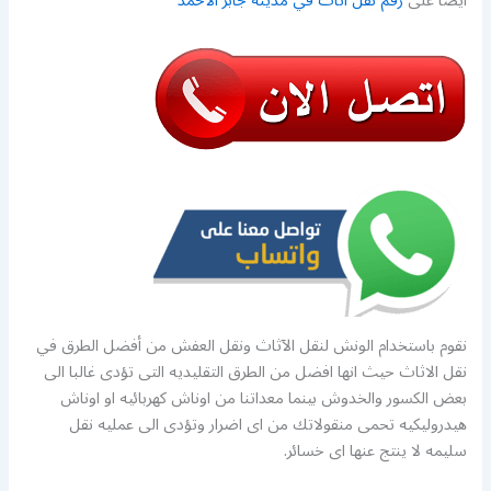
ايضا على
رقم نقل اثاث في مدينة جابر الاحمد
نقوم باستخدام الونش لنقل الآثاث ونقل العفش من أفضل الطرق في
نقل الاثاث حيث انها افضل من الطرق التقليديه التى تؤدى غالبا الى
بعض الكسور والخدوش بينما معداتنا من اوناش كهربائيه او اوناش
هيدروليكيه تحمى منقولاتك من اى اضرار وتؤدى الى عمليه نقل
سليمه لا ينتج عنها اى خسائر.