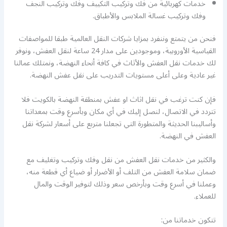
خدمات كهربائية من فك وتركيب التكييف وفك وتركيب النجف
وفك وتركيب غسالة الملابس والأطباق.
فنحن من يتمتع وننفرد بمزايا شركات النقل العالمية طبقا للمواصفات
القياسية الأوروبية، وموجودين على مدار 24 ساعة لنقل العفش، ونوفر
لك خدمات نقل العفش والأثاث في كافة أنحاء النهضة، ونمتلك عمالنا
غير عادية وعلى أعلى مستويات التدريب على نقل عفش النهضة.
فإن كنت ترغب في نقل اثاث او عفش بمنطقة النهضة بالكويت فلا
تتردد في الاتصال، لنصل إليك في أي مكان وبأسرع وقت بمعداتنا
وأساليبنا الحديثة والمتطورة التي تجعلنا متربع على أسعار لشركة نقل
العفش في النهضة.
والكثير من خدمات نقل العفش من نقل وفك وتركيب وتغليف مع
ضمان سلامة العفش من التلف أو الأضرار أو ضياع أي قطعة منه،
وعملنا في أسرع وقت وبأرخص سعر وذلك لتوفير الوقت والمال
للعملاء.
تتكون خدماتنا من: