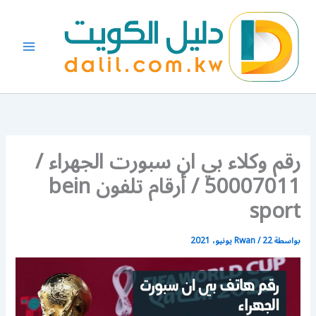
خطي
لى
لمحتوى
رقم وكلاء بي ان سبورت الجهراء /
50007011 / أرقام تلفون bein
sport
بواسطة
22 يونيو، 2021
/
Rwan