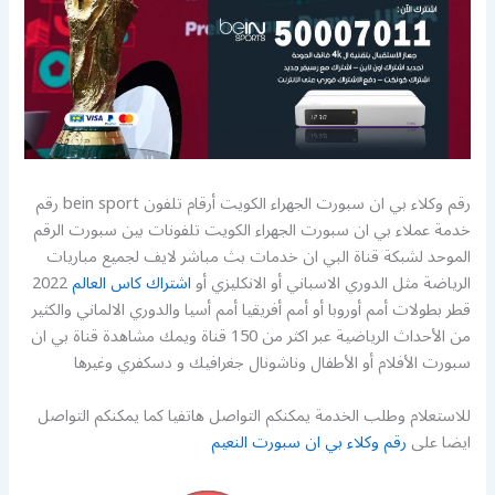
رقم وكلاء بي ان سبورت الجهراء الكويت أرقام تلفون bein sport رقم
خدمة عملاء بي ان سبورت الجهراء الكويت تلفونات بين سبورت الرقم
الموحد لشبكة قناة البي ان خدمات بث مباشر لايف لجميع مباريات
الرياضة مثل الدوري الاسباني أو الانكليزي أو
اشتراك كاس العالم
2022
قطر بطولات أمم أوروبا أو أمم أفريقيا أمم أسيا والدوري الالماني والكثير
من الأحداث الرياضية عبر اكثر من 150 قناة ويمك مشاهدة قناة بي ان
سبورت الأفلام أو الأطفال وناشونال جغرافيك و دسكفري وغيرها
للاستعلام وطلب الخدمة يمكنكم التواصل هاتفيا كما يمكنكم التواصل
ايضا على
رقم وكلاء بي ان سبورت النعيم