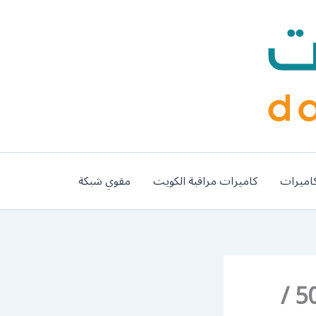
اميرات
كاميرات مراقبة الكويت
مقوي شبكة
رقم وكلاء بي ان سبورت الدسمة / 50007011 /