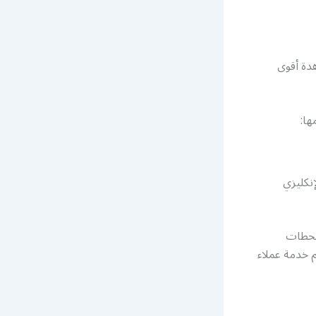
دة أقوى
ها:
إنكليزي
لمحطات
م خدمة عملاء