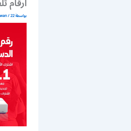
أرقام تلفون rt
بواسطة
22 يونيو، 2021
/
wan