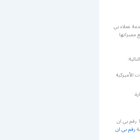
مة عملاء بي
 مميزاتها
الية:
 الأميركية
ة.
تواصلوا معنا ولا تترددوا لنقدم لكم أفضل الخدمات والعروض في Bein sport Kuwait رقم بي ان
رقم بي ان