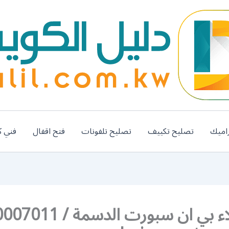
اميك
تصليح تكييف
تصليح تلفونات
فتح اقفال
فني ك