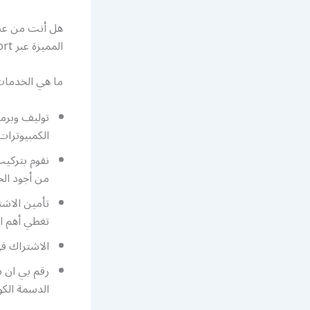
هل أنت من عشا
المميزة عبر bein sport لعرض أكبر قدر من القنوات الرياضية لجميع أنواع الرياضة.
ما هي الخدمات المقدمة في bein sport؟ نقدم 
توليف وبرمج
الكمبيوترات 
نقوم بتركيب
من أجود الخ
تغطي أهم ال
الاشتراك ف
الدسمة الكو