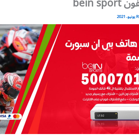
bein spo
R