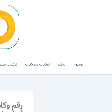
خطي
لى
لمحتوى
المنيوم
بنشر
تركيب ستلايت
تركيب سير