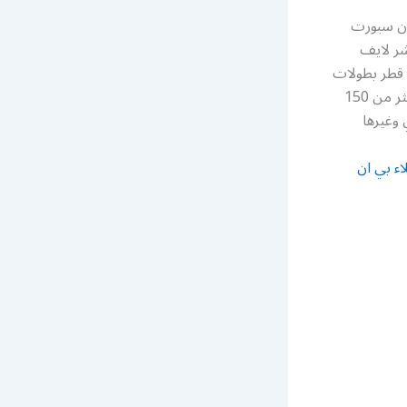
 رقم خدمة عملاء بي ان سبورت
شر لايف
2022 قطر بطولات
أمم أوروبا أو أمم أفريقيا أمم أسيا والدوري الالماني والكثير من الأحداث الرياضية عبر اكثر من 150
 وغيرها
اء بي ان