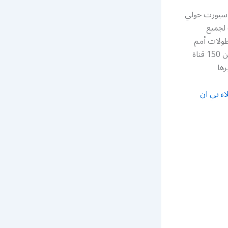
 رقم خدمة عملاء بي ان سبورت حولي
 لجميع
 بطولات أمم
أوروبا أو أمم أفريقيا أمم أسيا والدوري الالماني والكثير من الأحداث الرياضية عبر اكثر من 150 قناة
رها
اء بي ان