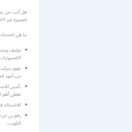
هل أنت من عشا
المميزة عبر bein sport لعرض أكبر قدر من القنوات الرياضية لجميع أنواع الرياضة.
ما هي الخدمات المقدمة في bein sport؟ نقدم 
توليف وبرمج
الكمبيوترات 
نقوم بتركيب
من أجود الخ
تغطي أهم ال
الاشتراك ف
الكويت .