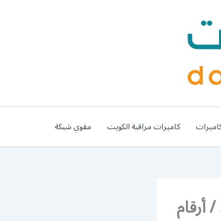
اميرات
كاميرات مراقبة الكويت
مقوي شبكة
رقم وكلاء بي ان سبورت حولي / 50007011 / أرقام