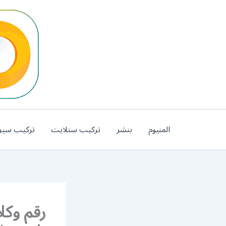
خطي
لى
لمحتوى
المنيوم
بنشر
تركيب ستلايت
تركيب سير