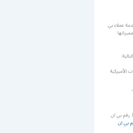
مة عملاء بي
ميزاتها
الية:
 الأميركية
تواصلوا معنا ولا تترددوا لنقدم لكم أفضل الخدمات والعروض في Bein sport Kuwait رقم بي ان
م بي ان