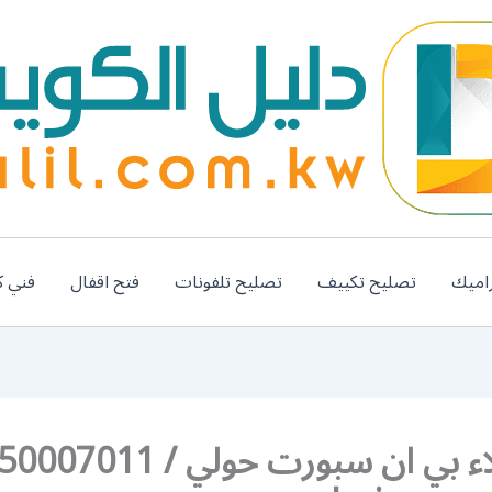
اميك
تصليح تكييف
تصليح تلفونات
فتح اقفال
فني ك