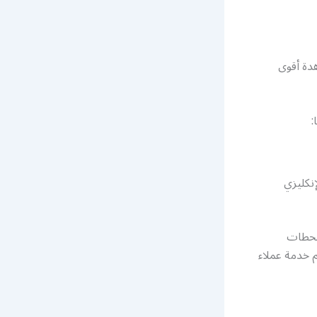
دة أقوى
:
إنكليزي
لمحطات
م خدمة عملاء