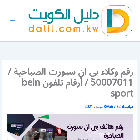
خطي
لى
لمحتوى
رقم وكلاء بي ان سبورت الصباحية /
50007011 / أرقام تلفون bein
sport
بواسطة
22 يونيو، 2021
/
Rwan