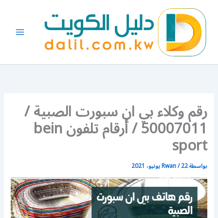
خطي
لى
لمحتوى
رقم وكلاء بي ان سبورت الصبية /
50007011 / أرقام تلفون bein
sport
بواسطة
22 يونيو، 2021
/
Rwan