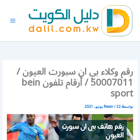
خطي
لى
لمحتوى
رقم وكلاء بي ان سبورت العيون /
50007011 / أرقام تلفون bein
sport
بواسطة
22 يونيو، 2021
/
Rwan