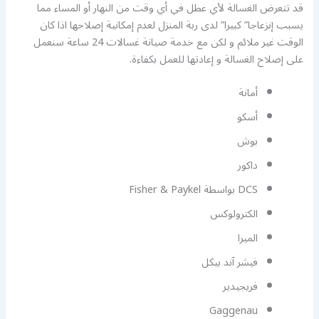
قد تتعرض الغسالة لأي عطل في أي وقت من النهار أو المساء مما
يسبب إنزعاجا” كبيرا” لدى ربة المنزل لعدم إمكانية إصلاحها اذا كان
الوقت غير ملائم و لكن مع خدمة صيانة غسالات 24 ساعة سنعمل
على إصلاح الغسالة و إعادتها للعمل بكفاءة.
أمانة
أسكو
بوش
داكور
DCS بواسطة Fisher & Paykel
الكترولوكس
الميرا
فيشر آند بيكل
فريجيدير
Gaggenau