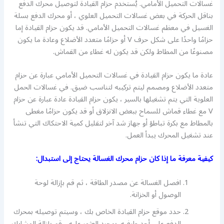
غسالات التحميل الأمامي. يُستخدم حزام القيادة لتوصيل محرك الدفع
بناقل الحركة في بعض غسالات التحميل العلوي ، أو محرك الدفع بسلة
الغسيل في معظم غسالات التحميل الأمامي. قد يكون حزام القيادة إما
حزامًا واحدًا على شكل حرف V أو حزامًا متعدد الأضلاع وعادة ما يكون
مصنوعًا من المطاط ولكن قد يكون له غطاء من القماش.
عادة ما يكون حزام القيادة في غسالات التحميل الأمامي عبارة عن حزام
متعدد الأضلاع ومصمم ليتم تركيبه لتناسب ضيق. في غسالات الحمل
العلوية التي يتم تشغيلها بالسير ، يكون حزام القيادة عادة عبارة عن حزام
V مع غطاء قماش للسماح ببعض الانزلاق أو قد يكون حزامًا مغطى
بالمطاط مع بكرة تباطؤ أو جهاز شد آخر لتقليل كمية الاحتكاك التي تنشأ
عند تشغيل المحرك يبدأ العمل.
كيفية معرفة ما إذا كان حزام محرك الغسالة يحتاج إلى استبدال:
افصل الغسالة عن مصدر الطاقة ، ثم قم بإزالة لوحة
الوصول أو الخزانة.
حدد موقع حزام القيادة الخاص بك ، وسيتم توصيله بمحرك
الدفع على أحد طرفيه. بمجرد العثور عليه ، قم بإزالة المشابك