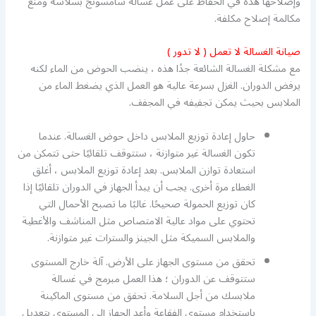
وإصلاحها هذه في الحفاظ على عمل غسالة سامسونج بسلاسة ومنع
مكالمة إصلاح مكلفة.
صيانة الغسالة لا تعمل ( لا تدور )
مع مشكلة الغسالة الشائعة جدًا هذه ، ينضب الحوض من الماء لكنه
يرفض الدوران. الغزل بسرعة عالية هو العمل الذي يضغط الماء من
الملابس بحيث يمكن تجفيفه في المجفف.
حاول إعادة توزيع الملابس داخل حوض الغسالة. عندما
تكون الغسالة غير متوازنة ، ستتوقف تلقائيًا حتى تتمكن من
استعادة توازن الملابس. بعد إعادة توزيع الملابس ، أغلق
الغطاء مرة أخرى. يجب أن يبدأ الجهاز في الدوران تلقائيًا إذا
كان توزيع الحمولة صحيحًا. غالبًا ما تصبح الأحمال التي
تحتوي على مواد عالية الامتصاص مثل المناشف والأغطية
والملابس السميكة مثل الجينز والسترات غير متوازنة.
تحقق من مستوى الجهاز على الأرض. آلة خارج المستوى
ستتوقف عن الدوران ؛ هذا العمل مبرمج في غسالة
ملابسك من أجل السلامة. تحقق من مستوى الماكينة
باستخدام مستوى الفقاعة وأعد الجهاز إلى المستوى بتعديل