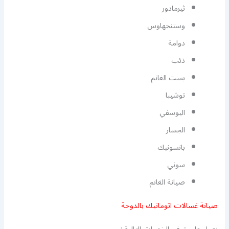
ثيرمادور
وستنجهاوس
دوامة
ذئب
بست الغانم
توشيبا
اليوسفي
الجسار
بانسونيك
سوني
صيانة الغانم
صيانة غسالات اتوماتيك بالدوحة