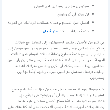
سيكونون نظيفين ومرتدين الزي المهني.
لن يتركوا أي أثر وراءهم.
افضل خبراء تصليح و صيانة غسالات اتوماتيك في الدوحة .
خدمة صيانة غسالات
مدينة جابر
في كثير من الأحيان ، يضطر المستهلكون إلى التعامل مع شركات
إصلاح الأجهزة التي ترسل تقنيين فظين وغير مراوغين وفوضويين إلى
منازلهم. ليس مع
خدمة تصليح وصانة عسالات اتوماتيك ونشافات
الدوحة
. نحن نعلم مدى فظاعة هذه التجربة ، ونحن ملتزمون بأن نكون
مختلفين. لهذا السبب يمكنك أن تكون واثقًا من معرفتك أنه عند
توظيف فريقنا ، ستعمل مع فنيين خبراء ، ولكنهم أيضًا مهذبون
ومحترمون
لا يحترمونك ووقتك فحسب ، بل يحترمون منزلك أيضًا. يلتزم جميع
الفنيين لدينا بالتزامنا “بعدم ترك أي أثر وراءهم”. في الواقع ، إن
هدفنا
هو
مغادرة منزلك
دائمًا
بشكل أفضل مما كان عليه عندما
وصلنا. بخلاف أجهزتك الثابتة ، يجب ألا تلاحظ حتى أننا كنا هناك على