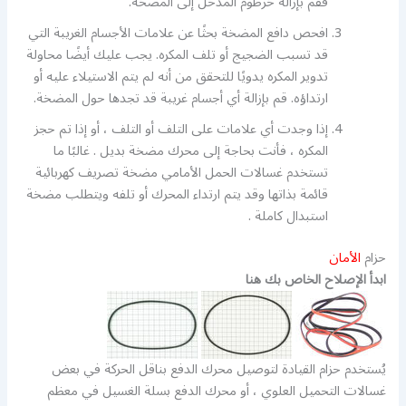
فقم بإزالة خرطوم المدخل إلى المضخة.
افحص دافع المضخة بحثًا عن علامات الأجسام الغريبة التي
قد تسبب الضجيج أو تلف المكره. يجب عليك أيضًا محاولة
تدوير المكره يدويًا للتحقق من أنه لم يتم الاستيلاء عليه أو
ارتداؤه. قم بإزالة أي أجسام غريبة قد تجدها حول المضخة.
إذا وجدت أي علامات على التلف أو التلف ، أو إذا تم حجز
المكره ، فأنت بحاجة إلى محرك مضخة بديل . غالبًا ما
تستخدم غسالات الحمل الأمامي مضخة تصريف كهربائية
قائمة بذاتها وقد يتم ارتداء المحرك أو تلفه ويتطلب مضخة
استبدال كاملة .
حزام
الأمان
ابدأ الإصلاح الخاص بك هنا
يُستخدم حزام القيادة لتوصيل محرك الدفع بناقل الحركة في بعض
غسالات التحميل العلوي ، أو محرك الدفع بسلة الغسيل في معظم