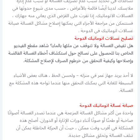
تساعدك في تحديد سبب عدم تصريف الغسالة أو سبب عدم إثارة
ملابسك. لدينا أيضًا قائمة بالأعراض ، حسب مدى شيوع حدوثها في
الغسالات الاتوماتيك. إذا نقرت على العَرَض الذي يعاني منه جهازك ،
فستتمكن من مراجعة الأجزاء التي يمكنها إصلاح مشاكل الغسالة صيانة
غسالات اتوماتيك في الدوحة .
تصليح غسالات اتوماتيك الدوحة
هل تفيض الغسالة ولا تتوقف عن ملئها بالماء؟ شاهد مقطع الفيديو
الخاص بنا للحصول على نصائح حول استكشاف أخطاء الغسالة الفائضة
وإصلاحها وكيفية التحقق من خرطوم الصرف لإصلاح المشكلة.
لا أحد يريد جهاز غمر في منزله – ولحسن الحظ ، هناك بعض الأشياء
البسيطة للغاية التي يمكنك التحقق منها عندما تواجه هذه المشكلة مع
الغسالة.
صيانة غسالة اتوماتيك الدوحة
واحدة من أكثر مشاكل الغسالة المزعجة هي عندما تصدر الغسالة أصواتًا
صاخبة أو طحنًا أو صوتًا أثناء دورات الإثارة أو الدوران. أصلح هذه
المشكلة في أقرب وقت ممكن ، حيث أن الحركة الخاطئة يمكن أن
تتلف الغسالة وتخلق مشاكل جديدة.