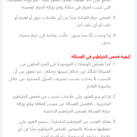
التي تثبت الحزام في مكانه وقم بإزالة الحزام لفحصه.
افحص حزام القيادة بحثًا عن أي علامات حرق أو اهتراء أو
تلف أو أي تلف آخر.
إذا وجدت أيًا مما سبق ، فأنت بحاجة إلى حزام محرك
بديل .
كيفية فحص الخراطيم في الغسالة:
ابدأ بفحص الوصلات الموجودة في الجزء الخلفي من
الغسالة للتأكد من إحكام تثبيتها بإحكام ، ثم تحقق من أن
التسرب لا يحدث بسبب تصريف المنزل المحدود من خلال
ماسورة العادم.
إذا لم يتم العثور على علامات تسرب من فحص الخراطيم
الخارجية ، فافصل الغسالة عن مصدر الطاقة وقم بإزالة
خزانة الغسالة لفحص الخراطيم الداخلية.
هناك العديد من الخراطيم الداخلية ، سيتم العثور على
معظمها متصلة بالحوض. افحص الخراطيم بحثًا عن أي
علامات تشقق أو سحجات أو أضرار أخرى.