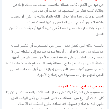
في يوم من الأيام ، كانت غسالة ملابسك تنظف ملابسك بإخلاص ،
وبالكاد كنت تفكر في تشغيلها. ثم حدث أي عدد من
السيناريوهات . ربما يملأ حوض الآلة بالماء ولكنه لن يفرغ. أو ينضب
ولكنه لا يدور. أو يتم غسل الملابس ولكنها ليست نظيفة
للغاية. باختصار ، لا تعمل الغسالة في ذروة أدائها أو توقفت تمامًا عن
العمل.
بالنسبة للآلة التي تعمل بجد ، ليس من المستغرب أن تنكسر غسالة
ملابسك من حين لآخر أو أن أداؤها سوف يتدهور إلى النقطة التي لا
تحصل فيها الملابس على نظافة كافية. بدلاً من استدعاء فني أجهزة
باهظة الثمن ، يمكنك إصلاح الغسالة بنفسك. معظم هذه الإصلاحات لا
تتطلب سوى أدوات بسيطة ويمكن إجراؤها من قبل أصحاب المنازل
الذين لديهم مهارات محدودة في إصلاح الأجهزة.
رقم فني تصليح غسالات الدوحة
سامسونج هي الشركة الرائدة في مجال الغسالات والمجففات . ولكن إذا
كان لديك أي نوع من الغسالات ، فمن المرجح أن يأتي الوقت الذي
يكون فيه الإصلاح ضروريًا. قد تساعد حلول استكشاف الأخطاء