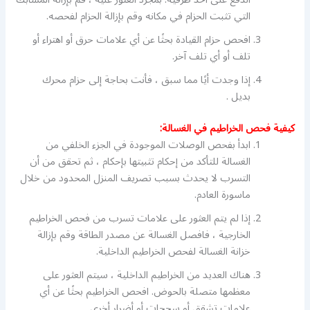
التي تثبت الحزام في مكانه وقم بإزالة الحزام لفحصه.
افحص حزام القيادة بحثًا عن أي علامات حرق أو اهتراء أو
تلف أو أي تلف آخر.
إذا وجدت أيًا مما سبق ، فأنت بحاجة إلى حزام محرك
بديل .
كيفية فحص الخراطيم في الغسالة:
ابدأ بفحص الوصلات الموجودة في الجزء الخلفي من
الغسالة للتأكد من إحكام تثبيتها بإحكام ، ثم تحقق من أن
التسرب لا يحدث بسبب تصريف المنزل المحدود من خلال
ماسورة العادم.
إذا لم يتم العثور على علامات تسرب من فحص الخراطيم
الخارجية ، فافصل الغسالة عن مصدر الطاقة وقم بإزالة
خزانة الغسالة لفحص الخراطيم الداخلية.
هناك العديد من الخراطيم الداخلية ، سيتم العثور على
معظمها متصلة بالحوض. افحص الخراطيم بحثًا عن أي
علامات تشقق أو سحجات أو أضرار أخرى.