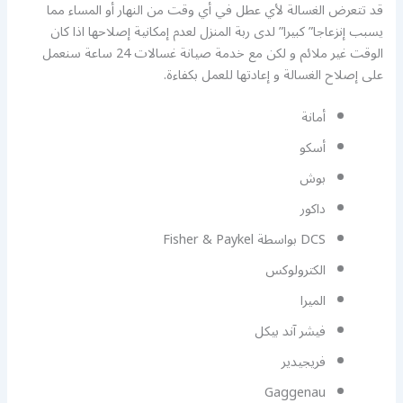
قد تتعرض الغسالة لأي عطل في أي وقت من النهار أو المساء مما
يسبب إنزعاجا” كبيرا” لدى ربة المنزل لعدم إمكانية إصلاحها اذا كان
الوقت غير ملائم و لكن مع خدمة صيانة غسالات 24 ساعة سنعمل
على إصلاح الغسالة و إعادتها للعمل بكفاءة.
أمانة
أسكو
بوش
داكور
DCS بواسطة Fisher & Paykel
الكترولوكس
الميرا
فيشر آند بيكل
فريجيدير
Gaggenau