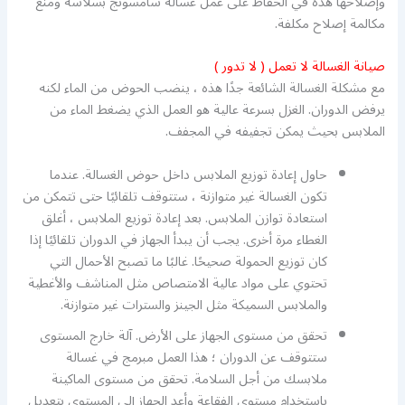
وإصلاحها هذه في الحفاظ على عمل غسالة سامسونج بسلاسة ومنع
مكالمة إصلاح مكلفة.
صيانة الغسالة لا تعمل ( لا تدور )
مع مشكلة الغسالة الشائعة جدًا هذه ، ينضب الحوض من الماء لكنه
يرفض الدوران. الغزل بسرعة عالية هو العمل الذي يضغط الماء من
الملابس بحيث يمكن تجفيفه في المجفف.
حاول إعادة توزيع الملابس داخل حوض الغسالة. عندما
تكون الغسالة غير متوازنة ، ستتوقف تلقائيًا حتى تتمكن من
استعادة توازن الملابس. بعد إعادة توزيع الملابس ، أغلق
الغطاء مرة أخرى. يجب أن يبدأ الجهاز في الدوران تلقائيًا إذا
كان توزيع الحمولة صحيحًا. غالبًا ما تصبح الأحمال التي
تحتوي على مواد عالية الامتصاص مثل المناشف والأغطية
والملابس السميكة مثل الجينز والسترات غير متوازنة.
تحقق من مستوى الجهاز على الأرض. آلة خارج المستوى
ستتوقف عن الدوران ؛ هذا العمل مبرمج في غسالة
ملابسك من أجل السلامة. تحقق من مستوى الماكينة
باستخدام مستوى الفقاعة وأعد الجهاز إلى المستوى بتعديل