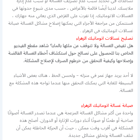
تساعدك في تحديد سبب عدم تصريف الغسالة أو سبب عدم إثارة
ملابسك. لدينا أيضًا قائمة بالأعراض ، حسب مدى شيوع حدوثها في
الغسالات الاتوماتيك. إذا نقرت على العَرَض الذي يعاني منه جهازك ،
فستتمكن من مراجعة الأجزاء التي يمكنها إصلاح مشاكل الغسالة صيانة
غسالات اتوماتيك في الزهراء .
تصليح غسالات اتوماتيك الزهراء
هل تفيض الغسالة ولا تتوقف عن ملئها بالماء؟ شاهد مقطع الفيديو
الخاص بنا للحصول على نصائح حول استكشاف أخطاء الغسالة الفائضة
وإصلاحها وكيفية التحقق من خرطوم الصرف لإصلاح المشكلة.
لا أحد يريد جهاز غمر في منزله – ولحسن الحظ ، هناك بعض الأشياء
البسيطة للغاية التي يمكنك التحقق منها عندما تواجه هذه المشكلة مع
الغسالة.
صيانة غسالة اتوماتيك الزهراء
واحدة من أكثر مشاكل الغسالة المزعجة هي عندما تصدر الغسالة أصواتًا
صاخبة أو طحنًا أو صوتًا أثناء دورات الإثارة أو الدوران. أصلح هذه
المشكلة في أقرب وقت ممكن ، حيث أن الحركة الخاطئة يمكن أن
تتلف الغسالة وتخلق مشاكل جديدة.