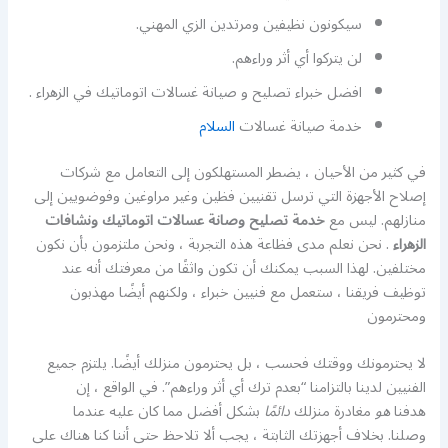
سيكونون نظيفين ومرتدين الزي المهني.
لن يتركوا أي أثر وراءهم.
افضل خبراء تصليح و صيانة غسالات اتوماتيك في الزهراء .
خدمة صيانة غسالات
السلام
في كثير من الأحيان ، يضطر المستهلكون إلى التعامل مع شركات
إصلاح الأجهزة التي ترسل تقنيين فظين وغير مراوغين وفوضويين إلى
منازلهم. ليس مع
خدمة تصليح وصانة عسالات اتوماتيك ونشافات
الزهراء
. نحن نعلم مدى فظاعة هذه التجربة ، ونحن ملتزمون بأن نكون
مختلفين. لهذا السبب يمكنك أن تكون واثقًا من معرفتك أنه عند
توظيف فريقنا ، ستعمل مع فنيين خبراء ، ولكنهم أيضًا مهذبون
ومحترمون
لا يحترمونك ووقتك فحسب ، بل يحترمون منزلك أيضًا. يلتزم جميع
الفنيين لدينا بالتزامنا “بعدم ترك أي أثر وراءهم”. في الواقع ، إن
هدفنا
هو
مغادرة منزلك
دائمًا
بشكل أفضل مما كان عليه عندما
وصلنا. بخلاف أجهزتك الثابتة ، يجب ألا تلاحظ حتى أننا كنا هناك على