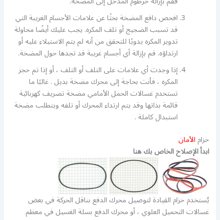
فقم بإزالة خرطوم المدخل إلى المضخة.
افحص دافع المضخة بحثًا عن علامات الأجسام الغريبة التي
قد تسبب الضجيج أو تلف المكره. يجب عليك أيضًا محاولة
تدوير المكره يدويًا للتحقق من أنه لم يتم الاستيلاء عليه أو
ارتداؤه. قم بإزالة أي أجسام غريبة قد تجدها حول المضخة.
إذا وجدت أي علامات على التلف أو التلف ، أو إذا تم حجز
المكره ، فأنت بحاجة إلى محرك مضخة بديل . غالبًا ما
تستخدم غسالات الحمل الأمامي مضخة تصريف كهربائية
قائمة بذاتها وقد يتم ارتداء المحرك أو تلفه ويتطلب مضخة
استبدال كاملة .
حزام
الأمان
ابدأ الإصلاح الخاص بك هنا
يُستخدم حزام القيادة لتوصيل محرك الدفع بناقل الحركة في بعض
غسالات التحميل العلوي ، أو محرك الدفع بسلة الغسيل في معظم