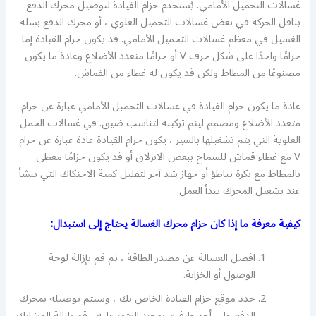
غسالات التحميل الأمامي. يُستخدم حزام القيادة لتوصيل محرك الدفع
بناقل الحركة في بعض غسالات التحميل العلوي ، أو محرك الدفع بسلة
الغسيل في معظم غسالات التحميل الأمامي. قد يكون حزام القيادة إما
حزامًا واحدًا على شكل حرف V أو حزامًا متعدد الأضلاع وعادة ما يكون
مصنوعًا من المطاط ولكن قد يكون له غطاء من القماش.
عادة ما يكون حزام القيادة في غسالات التحميل الأمامي عبارة عن حزام
متعدد الأضلاع ومصمم ليتم تركيبه لتناسب ضيق. في غسالات الحمل
العلوية التي يتم تشغيلها بالسير ، يكون حزام القيادة عادة عبارة عن حزام
V مع غطاء قماش للسماح ببعض الانزلاق أو قد يكون حزامًا مغطى
بالمطاط مع بكرة تباطؤ أو جهاز شد آخر لتقليل كمية الاحتكاك التي تنشأ
عند تشغيل المحرك يبدأ العمل.
كيفية معرفة ما إذا كان حزام محرك الغسالة يحتاج إلى استبدال:
افصل الغسالة عن مصدر الطاقة ، ثم قم بإزالة لوحة
الوصول أو الخزانة.
حدد موقع حزام القيادة الخاص بك ، وسيتم توصيله بمحرك
الدفع على أحد طرفيه. بمجرد العثور عليه ، قم بإزالة المشابك