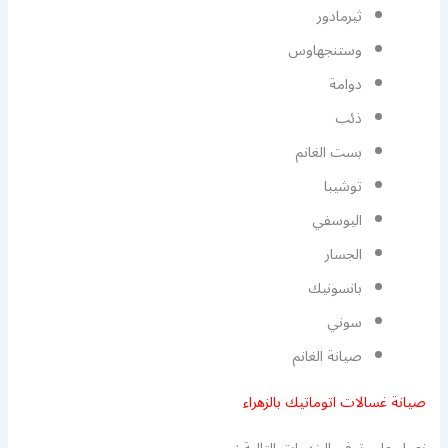
ثيرمادور
وستنجهاوس
دوامة
ذئب
بست الغانم
توشيبا
اليوسفي
الجسار
بانسونيك
سوني
صيانة الغانم
صيانة غسالات اتوماتيك بالزهراء