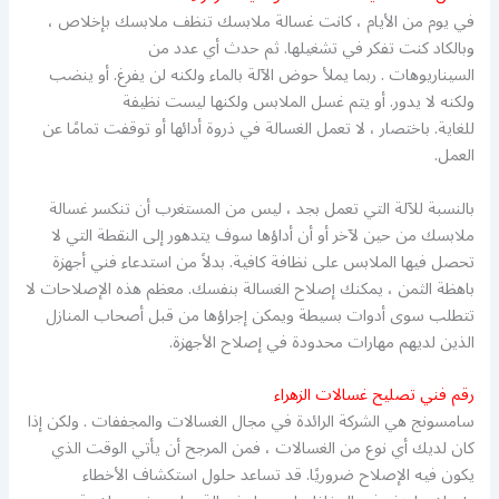
في يوم من الأيام ، كانت غسالة ملابسك تنظف ملابسك بإخلاص ،
وبالكاد كنت تفكر في تشغيلها. ثم حدث أي عدد من
السيناريوهات . ربما يملأ حوض الآلة بالماء ولكنه لن يفرغ. أو ينضب
ولكنه لا يدور. أو يتم غسل الملابس ولكنها ليست نظيفة
للغاية. باختصار ، لا تعمل الغسالة في ذروة أدائها أو توقفت تمامًا عن
العمل.
بالنسبة للآلة التي تعمل بجد ، ليس من المستغرب أن تنكسر غسالة
ملابسك من حين لآخر أو أن أداؤها سوف يتدهور إلى النقطة التي لا
تحصل فيها الملابس على نظافة كافية. بدلاً من استدعاء فني أجهزة
باهظة الثمن ، يمكنك إصلاح الغسالة بنفسك. معظم هذه الإصلاحات لا
تتطلب سوى أدوات بسيطة ويمكن إجراؤها من قبل أصحاب المنازل
الذين لديهم مهارات محدودة في إصلاح الأجهزة.
رقم فني تصليح غسالات الزهراء
سامسونج هي الشركة الرائدة في مجال الغسالات والمجففات . ولكن إذا
كان لديك أي نوع من الغسالات ، فمن المرجح أن يأتي الوقت الذي
يكون فيه الإصلاح ضروريًا. قد تساعد حلول استكشاف الأخطاء