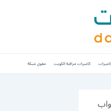
اميرات
كاميرات مراقبة الكويت
مقوي شبكة
664003 فتح ابواب