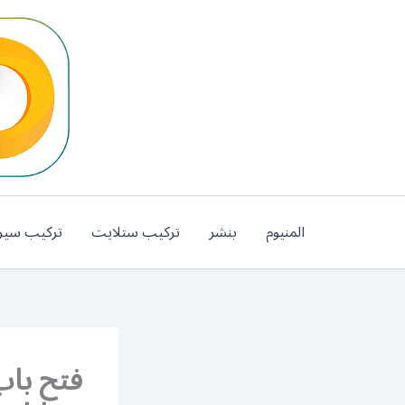
خطي
لى
لمحتوى
المنيوم
بنشر
تركيب ستلايت
تركيب سير