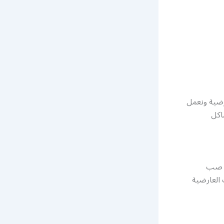
رضية ونعمل
اكل
مة صب
 العارضية