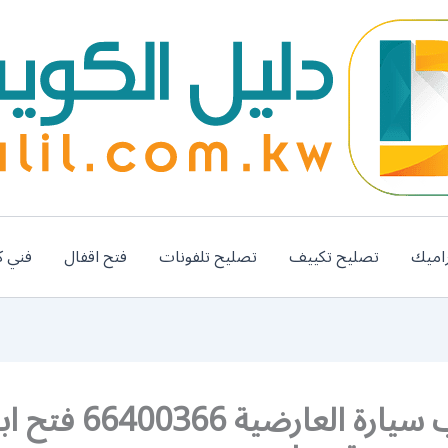
اميك
تصليح تكييف
تصليح تلفونات
فتح اقفال
فني ك
فتح باب سيارة العارضية 66