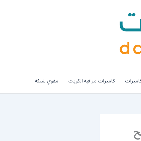
اميرات
كاميرات مراقبة الكويت
مقوي شبكة
لم 66400366 فتح