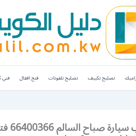
اميك
تصليح تكييف
تصليح تلفونات
فتح اقفال
فني ك
فتح باب سيارة صباح السا