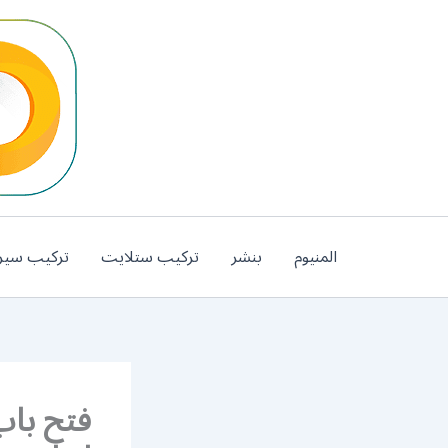
خطي
لى
لمحتوى
المنيوم
بنشر
تركيب ستلايت
تركيب سير