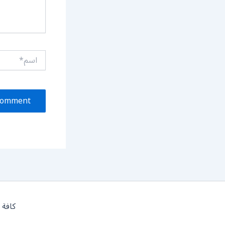
اسم*
كافة 