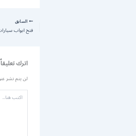
السابق
فتح ابواب سيارات 204045
اترك تعليقاً
لن يتم نشر عنو
اكتب
هنا...