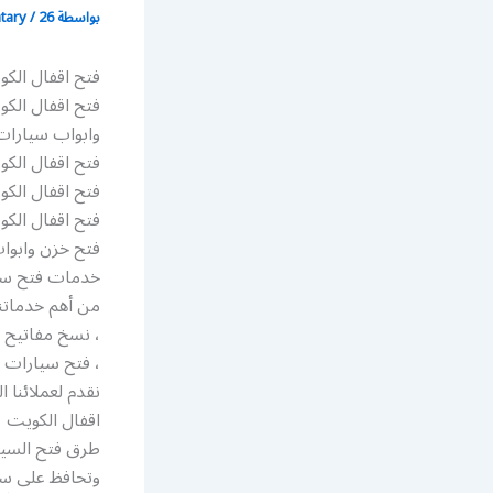
بواسطة
26 فبراير، 2019
/
atary
فتح اقفال الكويت 045
فتح اقفال الكو 51204045 افضل فتح اقفال الكويت فتح اقفال فتح خ
وابواب سيارات 
فتح اقفال الك
فتح اقفال الك
فتح اقفال الك
فتح خزن وابوا
خدمات فتح سي
من أهم خدماتنا
، نسخ مفاتيح 
، فتح سيارات ، خدمة 24 ساعه ، برمجة مفتاح كمبيوتر -، فت
نقدم لعملائنا 
اقفال الكويت
طرق فتح السيار
وتحافظ على سلا