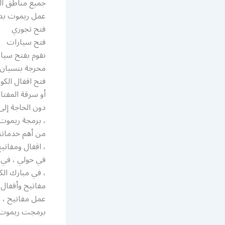
جميع مناطق ا
عمل ريموت بد
فتح تجوري
فتح سيارات
نقوم بفتح سيار
محرجة بنسيان م
فتح اقفال الك
أو سرقة المفتا
دون الحاجة إلى
، برمجة ريموت 
من أهم خدماتن
، اقفال ومفاتيح
في حولي ، في ا
، في مبارك الك
مفاتيح وأقفال
عمل مفاتيح ، ف
برمجت ريموت 