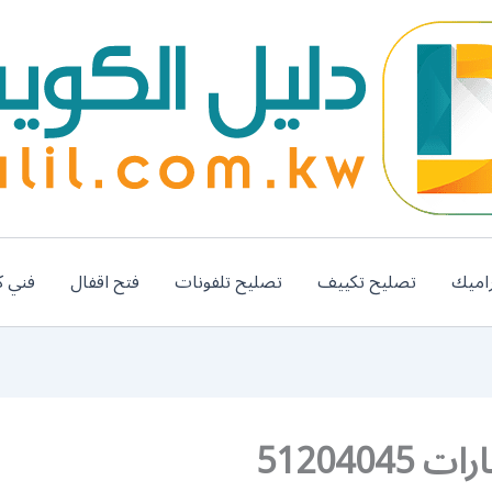
اميك
تصليح تكييف
تصليح تلفونات
فتح اقفال
فني ك
51204045