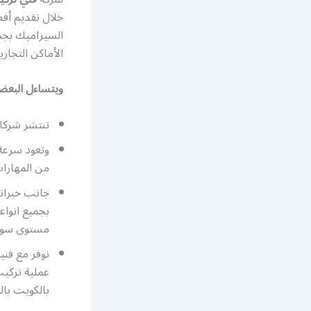
خلال تقديم أف
السيراميك بجمي
الأماكن التجار
ويتساءل البعض
تنتشر شركات
وتعود سرعة 
من المهارات
جانب خبراته
بجميع انواع
مستوى سواء 
نوفر مع فن
عملية تركيب
بالكويت بال