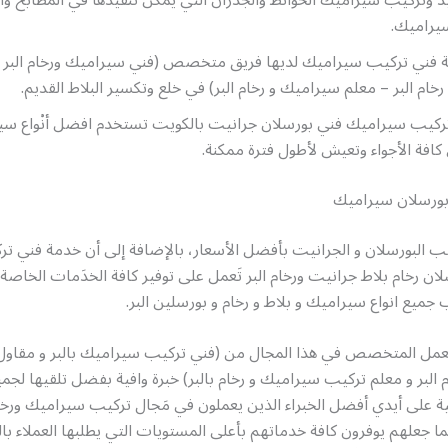
سيراميك.
كة فني تركيب سيراميك لديها فريق متخصص (فني سيراميك ورخام البر 
خام البر – معلم سيراميك و رخام البر) في خلع وتكسير البلاط القديم.
تركيب سيراميك فني بورسلان جرانيت بالكويت تستخدم افضل أنْواع سير
كافة الأجواء وتعيش لأطول فترة ممكنة.
ورسلان سيراميك
ب البورسلان و الجرانيت بأفضل الأسعار، بالإضافة إلى أن خدمة فني ت
ن رخام بلاط جرانيت ورخام البر تَعمل على توفير كافة الخدَمات الخاصة 
 جميع انواع سيراميك و بلاط و رخام و بورسلين البر.
لعمل المتخصص في هذا المجال من (فني تركيب سيراميك بالبر و مقاو
البر و معلم تركيب سيراميك و رخام بالبر) خبرة وافية بفضل تلقيها لجميع
لية على أيدي أفضل الخبراء الذين يعملون في مَجال تركيب سيراميك ورخام
 جعلهم يوفرون كافة خدماتهم بأعلى المستويات التي يطلبها العملاء بالب