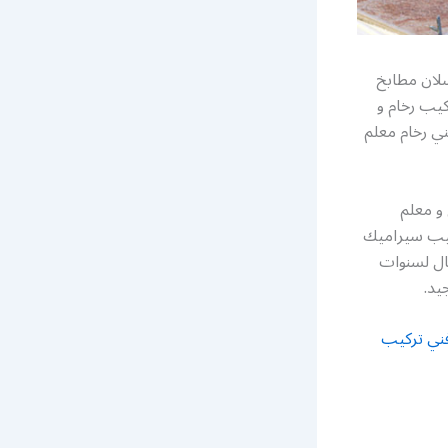
سلان مطابخ
يب رخام و
ني رخام معلم
و معلم
ركيب سيراميك
جال لسنوات
يد.
ني تركيب