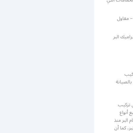
– مقاول
اميك البر
ركيب
بالصيانة
ل تركيب
 أنواع
 البر منذ
ر، كما أن