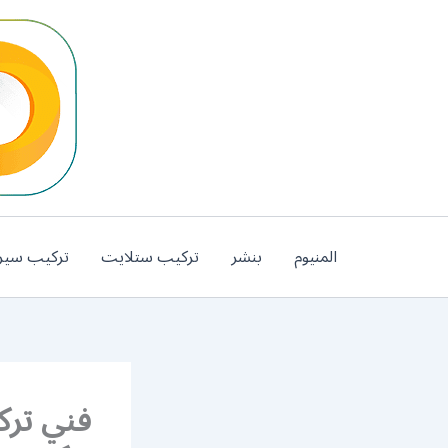
خطي
لى
لمحتوى
المنيوم
بنشر
تركيب ستلايت
تركيب سير