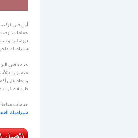
أول فني تركيب
حمامات ارضيا
بورسلين و سير
سيراميك داخل ا
خدمة
فني البر
ت
متميزين بالأسع
و رخام على أكم
طويلة صارت م
خدمات متاحة ع
سيراميك الفح