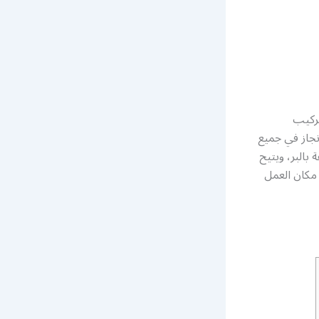
ركيب
انجاز في جميع
يراميك و رخام الارضيات، كما أنها متوفرة على مدار 24 ساعة بالبر، ويتيح
مكان العمل