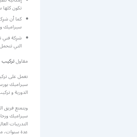
تكون كلها 
كما أن شرِ
سيراميك و ر
شرِكة فني 
التي تتحمل 
مقاول
تركيب
ب
نعمل على تركي
سيراميك بورسلا
الدورية و تركيب
ويتمتع فريق ا
سيراميك ورخام 
التدريبات العا
عدة سنوات، مما