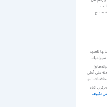
ركيب
ة وجميع
بها للعديد
 سيراميك.
والمطابخ
ملة على أعلى
افظات البر.
كزي اثناء
ني تكييف