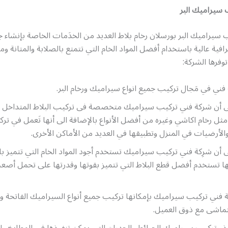
 سيراميك البر
 سيراميك البر بورسلان رخام بلاط العديد من الخدَمات الخاصة بإنشاء 
افية عالية باستخدام أفضل المواد الخام التي تتمتع بالصلابة والمتانة و
وفرها الشركة:
ني في مَجال تركيب جميع انواع سيراميك ورخام البر.
لى أن شركة فني تركيب سيراميك متخصصة فى تركيب البلاط المتداخل با
ام مثل رخام اكاشي وغيره من أفضل الأنواع بالإضافة الى أنها تَعمل في تر
الأرضيات في المنزل وتطبيقها في العديد من الأماكن الأخرى.
ى أن شرِكة فني تركيب سيراميك تستخدم أجود المواد الخام التي تتميز بال
انها تستخدم أفضل قطع البلاط التي تتميز بقوتها وقدرتها على تحمل أص
ة فني تركيب سيراميك بإمكانها تركيب جميع أنواع السيراميك الفاتحة وا
اشى مع ذوق العميل.
يذ وتركيب سيراميك الحوائط والجدران التي يمكن تنفيذها في المطابخ و