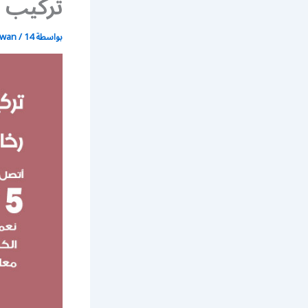
تركيب س
بواسطة
14 يونيو، 2021
/
wan