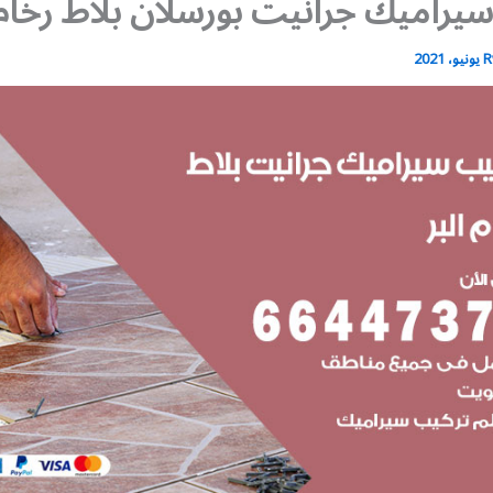
يراميك جرانيت بورسلان بلاط رخام
R