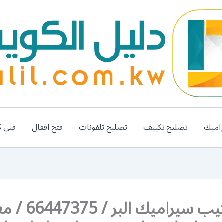
اميك
تصليح تكييف
تصليح تلفونات
فتح اقفال
فني ك
فني تركيب سيراميك البر 