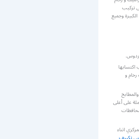
ى تركيب
لكبيرة وجميع
ردوس.
 اكتسابها
رخام و
والمطابخ
ملة على أعلى
محافظات
كزي اثناء
ني تكييف