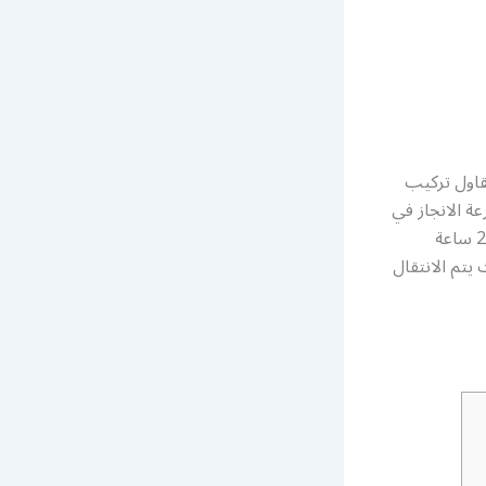
اول تركيب
ة الانجاز في
جميع أعمال تركيب بورسلين و سيراميك و رخام الارضيات، كما أنها متوفرة على مدار 24 ساعة
تم الانتقال