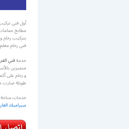
أول فني تركيب
مطابخ حمامات
بتركيب رخام و 
فني رخام معلم
خدمة
فني الف
متميزين بالأسع
و رخام على أكم
طويلة صارت م
خدمات متاحة ع
سيراميك العار