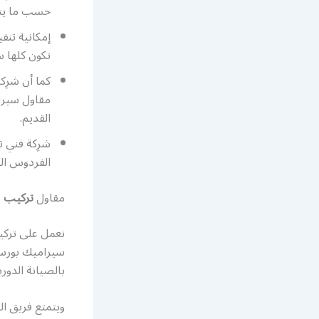
حسب ما يتم
إمكانية تنف
تكون كلها 
كما أن شرِ
مقاول سيرا
القديم.
شرِكة فني 
الفردوس الت
مقاول
تركيب
ب
نعمل على تركي
سيراميك بورسلا
بالصيانة الدور
ويتمتع فريق ا