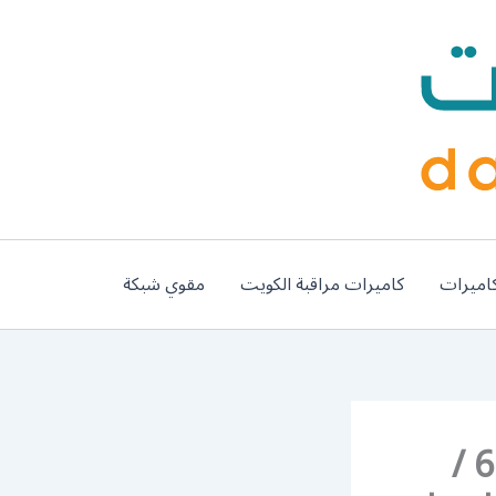
اميرات
كاميرات مراقبة الكويت
مقوي شبكة
فني تركيب سيراميك الفردوس / 66447375 /