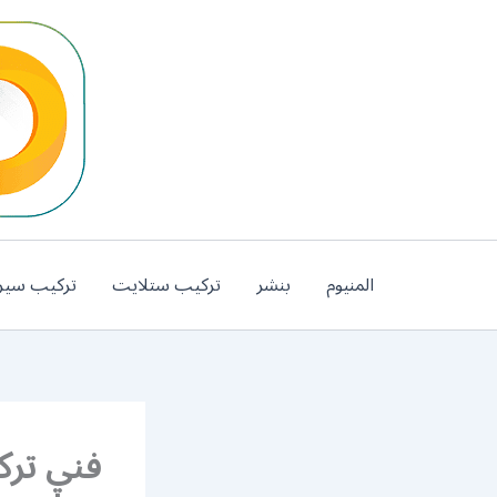
خطي
لى
لمحتوى
المنيوم
بنشر
تركيب ستلايت
تركيب سير