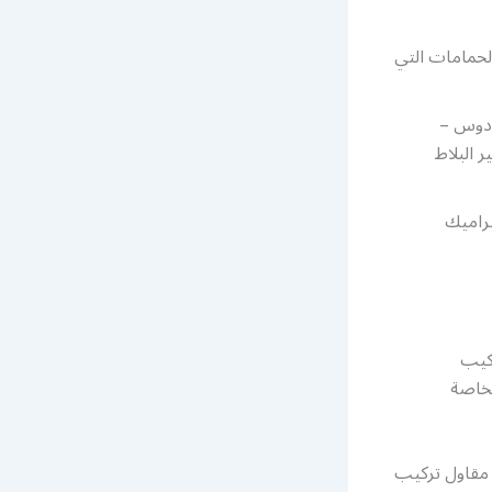
الحمامات التي
ردوس –
 البلاط
راميك
ركيب
لخاصة
مقاول تركيب