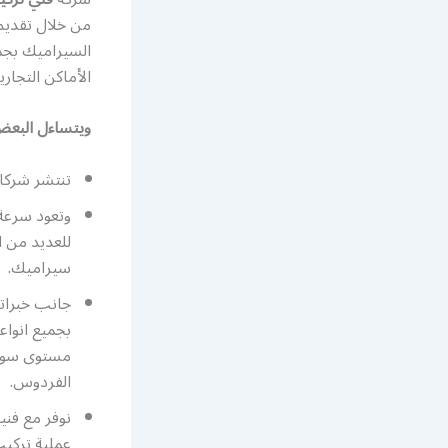
من خلال تقديم
السيراميك بجمي
الأماكن التجار
ويتساءل البع
تنتشر شركا
وتعود سرعة 
للعديد من ا
سيراميك.
جانب خبراته
بجميع انواع
مستوى سواء
الفردوس.
نوفر مع فن
عملية تركيب