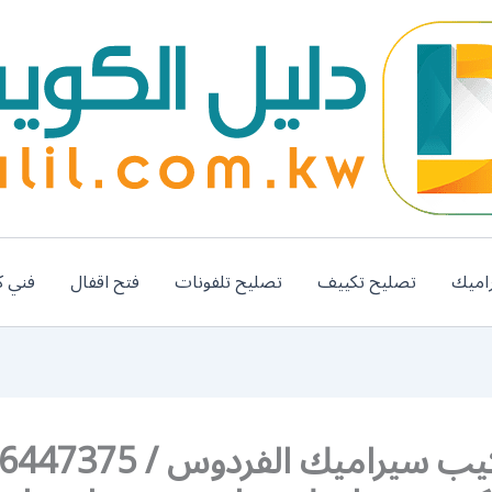
اميك
تصليح تكييف
تصليح تلفونات
فتح اقفال
فني ك