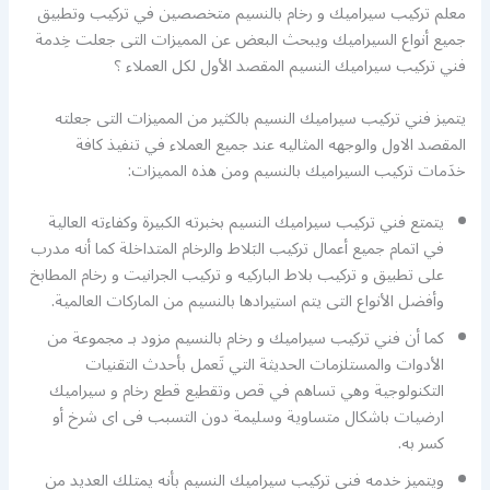
معلم تركيب سيراميك و رخام بالنسيم متخصصين في تركيب وتطبيق
جميع أنواع السيراميك ويبحث البعض عن المميزات التى جعلت خِدمة
فني تركيب سيراميك النسيم المقصد الأول لكل العملاء ؟
يتميز فني تركيب سيراميك النسيم بالكثير من المميزات التى جعلته
المقصد الاول والوجهه المثاليه عند جميع العملاء في تنفيذ كافة
خدَمات تركيب السيراميك بالنسيم ومن هذه المميزات:
يتمتع فني تركيب سيراميك النسيم بخبرته الكبيرة وكفاءته العالية
في اتمام جميع أعمال تركيب البَلاط والرخام المتداخلة كما أنه مدرب
على تطبيق و تركيب بلاط الباركيه و تركيب الجرانيت و رخام المطابخ
وأفضل الأنواع التى يتم استيرادها بالنسيم من الماركات العالمية.
كما أن فني تركيب سيراميك و رخام بالنسيم مزود بـ مجموعة من
الأدوات والمستلزمات الحديثة التي تَعمل بأحدث التقنيات
التكنولوجية وهي تساهم في قص وتقطيع قطع رخام و سيراميك
ارضيات باشكال متساوية وسليمة دون التسبب فى اى شرخ أو
كسر به.
ويتميز خدمه فني تركيب سيراميك النسيم بأنه يمتلك العديد من