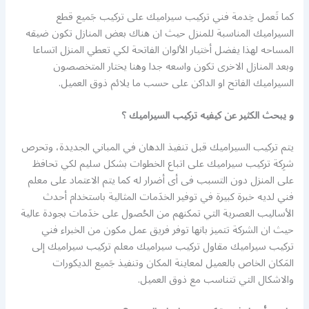
كما تَعمل خِدمة فني تركيب سيراميك على تركيب جَميع قطع
السيراميك المناسبة للمنزل حيث ان هناك بعض المنازل تكون ضيقه
المساحه لهذا يفضل أختيار الألوان الفاتحة لكي تعطي المنزل اتساعا
وبعد المنازل الاخرى تكون واسعه جدا وهنا يختار المتخصصون
السيراميك الفاتح او الداكن على حسب ما يلائم ذوق العميل.
و يبحث الكثير عن كيفيه تركيب السيراميك ؟
يتم تركيب السيراميك قبل تنفيذ الدهان في المباني الجديدة، وتحرص
شرِكة تركيب سيراميك على اتباع الخطوات بشكل سليم لكي تحافظ
على المنزل دون التسبب فى أى أضرار له كما يتم الاعتماد على معلم
فني لديه خبرة كبيرة في توفير الخدَمات المثالية باستخدام أحدث
الأساليب العصرية التي تمكنهم من الحُصول على خدَمات بجودة عالية
حيث ان الشركة تتميز بانها توفر فريق عمل مكون من الخبراء فني
تركيب سيراميك مقاول تركيب سيراميك معلم تركيب سيراميك إلى
المَكان الخاص بالعميل لمعاينة المكان وتنفيذ جَميع الديكورات
والاشكال التي تتناسب مع ذوق العميل.