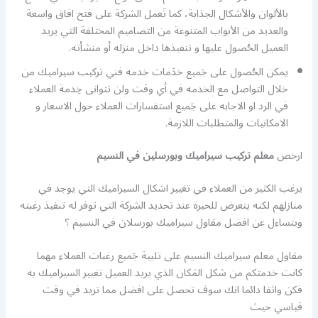
بالألوان والأشكال الجذابة، كما تَعمل الشركة على فتح افاق واسعة
والعديد من الأبواب المتنوعة من التصاميم المختلفة التي يريد
العميل الحُصول عليها و تنفيذها داخل منزله أو منشأته.
يمكن الحُصول على جَميع خدَمات خدمه فني تركيب سيراميك من
خلال التواصل مع الخدمه في أي وقت ولن تتوانى خِدمة العملاء
في الرد او الاجابه على جَميع استفسارات العملاء حول الاسعار و
الامكانيات والمتطلبات اللازمة.
ارخص
معلم تركيب سيراميك وبورسلين في النسيم
يرغب الكثير من العملاء في تغيير اشكال السيراميك التي يوجد في
منازلهم لكنه يتعرض للحيرة عند تحديد الشركة التي توفر له تنفيذ رغبته
ويتساءل عن افضل مقاول سيراميك بورسلان في النسيم ؟
مقاول معلم سيراميك النسيم على تلبية جَميع رغبات العملاء مهما
كانت خدمتكم من شكل المَكان الذي يريد العميل تغيير السيراميك به
فكن واثقا دائما انك سوف تحصل على افضل مما تريد في وقت
قياسي حيث