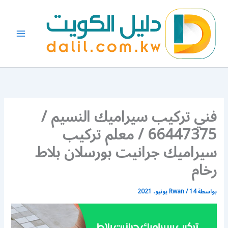
خطي
لى
لمحتوى
فني تركيب سيراميك النسيم /
66447375 / معلم تركيب
سيراميك جرانيت بورسلان بلاط
رخام
بواسطة
14 يونيو، 2021
/
Rwan