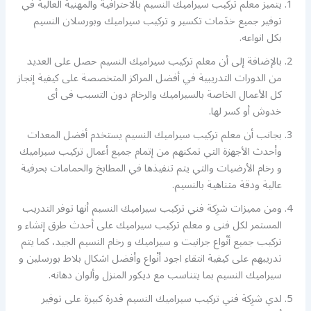
يتميز معلم تركيب سيراميك النسيم بالاحترافية والمهنية العالية في
توفير جميع خدَمات تكسير و تركيب سيراميك وبورسلان النسيم
بكل انواعه.
بالإضافة إلى أن معلم تركيب سيراميك النسيم حصل على العديد
من الدورات التدريبية في أفضل المراكز المتخصصة على كيفية إنجاز
كل الأعمال الخاصة بالسيراميك والرخام دون التسبب فى أى
خدوش أو كسر لها.
بجانب أن معلم تركيب سيراميك النسيم يستخدم أفضل المعدات
وأحدث الأجهزة التي تمكنهم من إتمام جميع أعمال تركيب سيراميك
و رخام الأرضيات والتي يتم تنفيذها في المطابخ والحمامات بحرفية
عالية ودقة متناهية بالنسيم.
ومن مميزات شرِكة فني تركيب سيراميك النسيم أنها توفر التدريب
المستمر لكل فنى و معلم تركيب سيراميك على أحدث طرق إنشاء و
تركيب جميع أنْواع جرانيت و سيراميك و رخام النسيم الجيد، كما يتم
تدريبهم على كيفية انتقاء اجود أنْواع وأفضل اشكال بلاط بورسلين و
سيراميك النسيم بما يتناسب مع ديكور المنزل وألوان دهانه.
لدي شرِكة فني تركيب سيراميك النسيم قدرة كبيرة على توفير