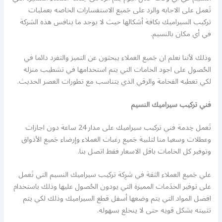
تَعمل على الاجابه والرد على جَميع الاستفسارات الخاصه بعمليات
تركيب السيراميك بكافة أشكالها حيث لا يوجد ما ينافس هذه الشركة
في أي مكان بالنسيم.
وذلك لأننا نعلم ان جَميع العملاء يبحثون عن التميز والتفرد دائما في
الحُصول على اجود الخامات التي يتم استخدامها في تشطيب منزله
لكي تعطيه الفخامة والرقي الذي يتناسب مع تطورات العصر الحديث.
فني تركيب سيراميك النسيم
تَعمل خِدمة فني تركيب سيراميك على مدار 24 ساعة دون اجازات
وعطلات وسعيا منا لتلبية جَميع رغبات العملاء وإرضاء جَميع الأذواق
وتوفير كل الخامات باقل الاسعار فقط اتصل بنا.
علي جَميع العملاء الثقة في شرِكة تركيب سيراميك النسيم التي تَعمل
على توفير الخدَمات المميزة التي يودون الحُصول عليها وذلك باستخدام
افضل المواد التي يتم وضعها أسفل قطع السيراميك وذلك لكي يتم
تثبيته بشكل قويه حتى لا ينخلع بسهوله.