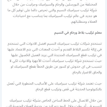
المختلفة من البورسلين والرخام والسيراميك وجرانيت من خلال
شرِكة تركيب سيراميك النسيم والتي تحرص دائما على توفير كل ما
هو جديد في عالم تركيب السيراميك بما يتناسب مع احتياجات
العملاء ومتطلباتهم.
معلم تركيب بلاط ورخام في النسيم
تستخدم شركات تركيب سيراميك النسيم افضل الادوات التي تستخدم
في إزالة تكسير البَلاط القديم و أحدث المعدات التي يتم الاعتماد عليها
في تركيب قطع السيراميك الجديدة التي يريد العميل الحُصول عليها
حيث تستخدم شرِكة تركيب سيراميك أحدث الأجهزة والادوات لكي لا
تتسبب فى اى خدوش او كسور عن طريق الخطأ بقطع السيراميك او
والحاق الاضرار بالرخام.
حيث تعتمد شرِكة تركيب سيراميك على الأساليب المتطورة التي تَعمل
بالتكنولوجيا الحديثة في قص وتركيب قطع الرخام.
من خلال الاتصال على الخط الساخن الخاص بشركة تركيب سيراميك
النسيم في أي وقت خلال اليوم يتم الرد من خِدمة العملاء المتميزة التي