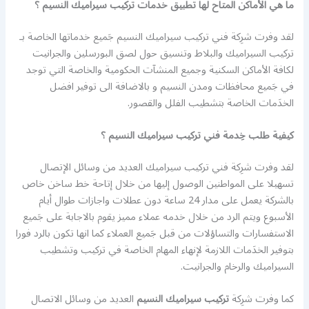
ما هي الأماكن المتاح لها تطبيق خدمات تركيب سيراميك النسيم ؟
لقد وفرت شرِكة فني تركيب سيراميك النسيم جَميع خدماتها الخاصة بـ
تركيب السيراميك والبلاط وتنسيق حول لصق البورسلين والجرانيت
لكافة الأماكن السكنية وجميع المنشآت الحكومية والخاصة التي توجد
في جَميع محافظات ومدن النسيم و بالاضافة الى توفير افضل
الخدَمات الخاصة بتشطيب الفلل والقصور.
كيفية طلب خِدمة فني تركيب سيراميك النسيم ؟
لقد وفرت شرِكة فني تركيب سيراميك العديد من وسائل الإتصال
تسهيلا على المواطنين الوصول إليها من خلال إتاحة خط ساخن خاص
بالشركة يعمل على مدار 24 ساعة دون عطلات واجازات طوال أيام
الأسبوع ويتم الرد من خلال خدمه عملاء مميز يقوم بالاجابة على جَميع
الاستفسارات والتساؤلات من قبل جَميع العملاء كما انها تكون بالرد فورا
بتوفير الخدَمات اللازمة لإنهاء المهام الخاصة في تركيب وتشطيب
السيراميك والرخام والجرانيت.
كما وفرت شرِكة
تركيب سيراميك النسيم
العديد من وسائل الاتصال