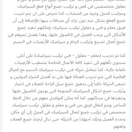
مقاول متخصصين في قص و تركيب جَميع أنواع قطع السيراميك
وجرانيت المنزل وغيره من المنشات، كما تحرص على ان يتم تثبيت
جَميع القطع بشكل جيد دون ترك أي مسافات بينها بالإضافة إلى أن
فريق معلم و فني و مقاول تركيب سيراميك بإمكانهم تنفيذ جَميع
الأشكال التي يرغب العميل في الحُصول عليها، وهذا بفضل تميزهم في
جَميع أعمال تصنيع وتَركيب الرخام و سيراميك الأرضِيات في النسيم.
كما تم تدريب (معلم – مقاول – فني تركيب سيراميك) على أعلى
مستوى تأهلهم الى تنفيذ كافة الأعمال الخاصة بتشطيب الأرضِيات
بكفاءة عالية، كما تتعامل شرِكة فني تركيب سيراميك النسيم مع المراكز
العالمية التي يتم تدريب العمالة فيها على يد أفضل الخبراء الدوليين و
تسعى الشركة دائماً إلى تحقيق جَميع سبل الراحة للعملاء في اختيار
وتَركيب جَميع اشكال السيراميك المتنوعة التي يودون الحُصول عليها
وتنفيذها في مساكنهم، كما أنه يمكن التواصل معهم من خلال الخط
الساخن ويتم انتقال فريق من فني و معلم و مقاول تركيب سيراميك
متخصص في تركيب جَميع اعمال السيراميك في المنزل إلى أي مكان
يحدده العميل وذلِك اجتهادا من الشركه حتى تنال ارضاء جَميع العملاء
وثقتهم.