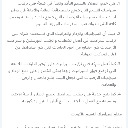
على جَميع العملاء بالنسيم التأكد والثقة في شرِكة فني تركيب
سيراميك النسيم التي تتمتع بالمصداقية العالية والأمانة في توفير
اجود خامات سيراميك الارضيات التي تتمتع بالقوه والمتانه وتحمل
كافة الظروف واصعب الضغوطات الجوية بالنسيم.
حيث أن السيراميك والرخام والجرانيت الذي تستخدمه شرِكة فني
تركيب سيراميك في أعمال تشطيب و تركيب البورسلين و سيراميك
الارضيات يتم اختياره من اجود الخامات التى يتم استيرادها من
اعلى الماركات الدولية.
كما تَعمل شرِكة فني تركيب سيراميك على توفير الطبقات اللامعة
التي توضع فوق السيراميك وبهذا يمكن الحُصول على قطع الرخام و
سيراميك الارضيات التي تجعل البيت يشع بالجمال والرقي
والفخامه.
كما تتيح خِدمة فني تركيب سيراميك لجميع العملاء فرصة الاختيار
وتنسيقه مع العمال بما يتناسب مع ألوان المنزل وديكوراته.
معلم سيراميك النسيم
بالكويت
تعتمد شرِكة النسيم على نخبه من افضل فريق من معلم و فني و