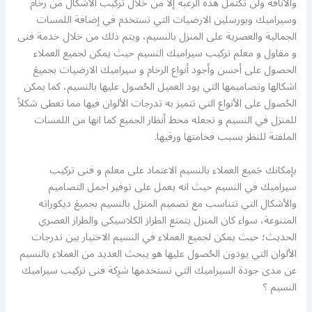
والأناقة ولن تكتمل هذه الرغبة إلا من خلال تركيب الأشكال من رخام
وسيراميك وبورسلين الارضيات التي تستخدم في إضافة اللمسات
الجمالية والعصرية على المنزل بالنسيم، ويتم ذلك من خلال خدمة فنى
و مقاول و معلم تركيب سيراميك النسيم حيث يمكن لجميع العملاء
الحصول على أحسن وأجود أنواع الرخام و سيراميك الارضيات بجميعَ
اشكالها وتصاميمها التي يود العميل الحُصول عليها بالنسيم، كما يمكن
الحُصول على الأنواع التي تتميز به تدرجات الألوان فيها مما تعطى شكلاً
للمنزل في النسيم و تجعله محط أنظار الجميع كما انها من اللمسات
الملفتة للنظر بسبب فخامتها ورقيها.
بإمكانك جَميع العملاء بالنسيم الاعتماد على معلم و فنى تركيب
سيراميك في النسيم حيث انه يعمل على توفير اجمل التصاميم
والأشكال التي تتناسب مع تصميم المنزل بالنسيم بجميعَ ديكوراته
المتنوعة، سواء كان المنزل يتمتع الطراز الكلاسيكي والطراز العصري
الحديث؛ حيث يمكن لجميع العملاء في النسيم الاختيار بين تدرجات
الألوان التي يودون الحُصول عليها هو يبحث العديد من العملاء بالنسيم
عن مدى جودة السيراميك التي تستخدمها شرِكة فنى تركيب سيراميك
النسيم ؟