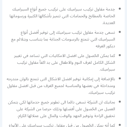
خِدمة مقاول تركيب سيراميك على تركيب جَميع أنوَاع السيراميك
الخاصة بالمطابخ والحمامات التي تتميز بأشكالها الكثيرة ورسوماتها
العديدة.
تسعى خِدمة مقاول تركيب سيراميك إلى توفير أفضل أنوَاع
السيراميك التي تتمتع بالرسومات الجذابة بما يتناسب ويتلائم مع
ديكور الغرفه
كما يمكن الحُصول على افضل الامكانيات التي تساعد في تغيير
الشكل الكامل لغرف النوم والاطفال على يد اكفأ مقاول تركيب
سيراميك.
بالإضافة إلى إمكانية توفير افضل الاشكال التى تتمتع بالوان متدرجه
ومتداخلة في بعضها والمناسبة لجميع الغرف من قبل افضل مقاول
تركيب سيراميك.
بجانبك ان الشركة تسعى دائما الى تطوير جَميع خدماتها لكي يتمكن
العميل من الحُصول على أفضلها وذلِك حرصا من الشركة على
تحقيق الراحة وتوفير الجهد والوقت والمال على عملائها الكرام.
كما أنه يمكن الحُصول من قبل مقاول تركيب سيراميك على الأنواع