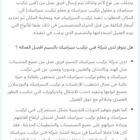
يختلف من نوع لآخر ولذلك يتم إرسال فريق عمل من (فنى تركيب
سيراميك و مقاول تركيب سيراميك و معلم تركيب سيراميك) الى
المكان المطلوب تنفيذ تركيب السيراميك فيه ومعاينة المكان ثم تحديد
أسعار التكلفة من قبل الخبراء المتخصصين في ذلك طبقا للأنواع التي
يريد العميل استخدامها والتصميم الذي يرغب في تنفيذه.
هل يتوفر لدى شركة فني تركيب سيراميك بالنسيم افضل العماله ؟
لدى شرِكة تركيب سيراميك النسيم فريق عمل من جَميع الجنسيات
مثل الهند وباكستان والفلبين وسوريا ومصر، من فني تركيب
سيراميك و معلم تركيب سيراميك الذين يتمتعون بكفاءة و خبرة
عالية فى مجال تشطيب الارضيات و تركيب السيراميك والبورسلان
بجميع انواعها وتنفيذ احدث الاشكال والديكورات التي تناسب التطور
العصري وتتلائم مع ذوق العميل.
كما نقوم بتوفير الدورات التدريبية بشكل مستمر إلى فني تركيب
سيراميك و معلم تركيب سيراميك العمال لضمان ارتفاع كفاءتهم
وزيادة خبراتهم على جَميع التصميمات والتشطيبات الحديثة، فقد
كان هذا عاملا أساسيا في سرعة انتشار شرِكة فني تركيب سيراميك
النسيم في أنحاء البلاد وشهرتها وجعلها من المؤسسات الرائده فى