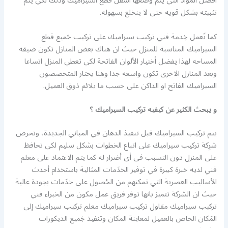
افضل المواد التي يتم وضعها أسفل قطع السيراميك وذلك لكي يتم
تثبيته بشكل قويه حتى لا ينخلع بسهوله.
كما تَعمل خِدمة فني تركيب سيراميك على تركيب جَميع قطع
السيراميك المناسبة للمنزل حيث ان هناك بعض المنازل تكون ضيقه
المساحه لهذا يفضل أختيار الألوان الفاتحة لكي تعطي المنزل اتساعا
وبعد المنازل الاخرى تكون واسعه جدا وهنا يختار المتخصصون
السيراميك الفاتح او الداكن على حسب ما يلائم ذوق العميل.
و يبحث الكثير عن كيفيه تركيب السيراميك ؟
يتم تركيب السيراميك قبل تنفيذ الدهان في المباني الجديدة، وتحرص
شرِكة تركيب سيراميك على اتباع الخطوات بشكل سليم لكي تحافظ
على المنزل دون التسبب فى أى أضرار له كما يتم الاعتماد على معلم
فني لديه خبرة كبيرة في توفير الخدَمات المثالية باستخدام أحدث
الأساليب العصرية التي تمكنهم من الحُصول على خدَمات بجودة عالية
حيث ان الشركة تتميز بانها توفر فريق عمل مكون من الخبراء فني
تركيب سيراميك مقاول تركيب سيراميك معلم تركيب سيراميك إلى
المَكان الخاص بالعميل لمعاينة المكان وتنفيذ جَميع الديكورات