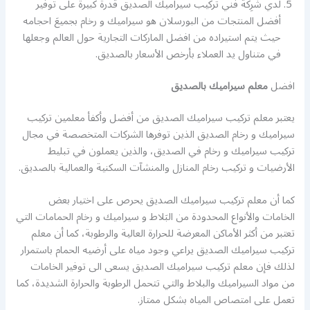
لدي شرِكة فني تركيب سيراميك الصديق قدرة كبيرة على توفير
أفضل المنتجات من البورسلان هو سيراميك و رخام بجميعَ احجامه
حيث يتم استيراده من افضل الماركات التجارية حول العالم وجعلها
في متناول يد العملاء بأرخص الأسعار بالصديق.
افضل
معلم سيراميك بالصديق
يعتبر معلم تركيب سيراميك الصديق من أفضل وأكفأ معلمين تركيب
سيراميك و رخام الصديق الذين توفرها الشركات المتخصصة في مجال
تركيب سيراميك و رخام في الصديق، والذين يعملون في تبليط
الأرضيات و تركيب رخام المنازل والمنشآت السكنية والعمالية بالصديق.
كما أن معلم تركيب سيراميك الصديق يحرص على اختيار بعض
الخامات والأنواع المحدودة من البَلاط و سيراميك و رخام الحمامات التي
تعتبر من أكثر الأماكن المعرضة للحرارة العالية والرطوبة، كما أن معلم
تركيب سيراميك الصديق يراعي وجود مياه على أرضيه الحمام باستمرار
لذلك فإن معلم تركيب سيراميك الصديق يسعى الى توفير الخامات
من مواد السيراميك والبلاط والتي تتحمل الرطوبة والحرارة الشديدة، كما
تعمل على امتصاص المياه بشكل ممتاز.