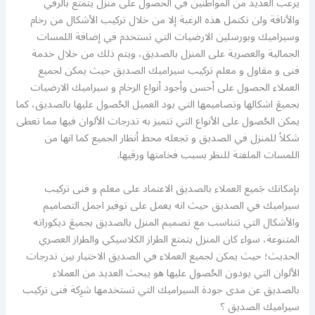
يرغب العديد من المواطنين في الحصول على منزل يتمتع بالرقي
والأناقة ولن تكتمل هذه الرغبة إلا من خلال تركيب الأشكال من رخام
وسيراميك وبورسلين الارضيات التي تستخدم في إضافة اللمسات
الجمالية والعصرية على المنزل بالصديق، ويتم ذلك من خلال خدمة
فنى و مقاول و معلم تركيب سيراميك الصديق حيث يمكن لجميع
العملاء الحصول على أحسن وأجود أنواع الرخام و سيراميك الارضيات
بجميعَ اشكالها وتصاميمها التي يود العميل الحُصول عليها بالصديق، كما
يمكن الحُصول على الأنواع التي تتميز به تدرجات الألوان فيها مما تعطى
شكلاً للمنزل في الصديق و تجعله محط أنظار الجميع كما انها من
اللمسات الملفتة للنظر بسبب فخامتها ورقيها.
بإمكانك جَميع العملاء بالصديق الاعتماد على معلم و فنى تركيب
سيراميك في الصديق حيث انه يعمل على توفير اجمل التصاميم
والأشكال التي تتناسب مع تصميم المنزل بالصديق بجميعَ ديكوراته
المتنوعة، سواء كان المنزل يتمتع الطراز الكلاسيكي والطراز العصري
الحديث؛ حيث يمكن لجميع العملاء في الصديق الاختيار بين تدرجات
الألوان التي يودون الحُصول عليها هو يبحث العديد من العملاء
بالصديق عن مدى جودة السيراميك التي تستخدمها شرِكة فنى تركيب
سيراميك الصديق ؟