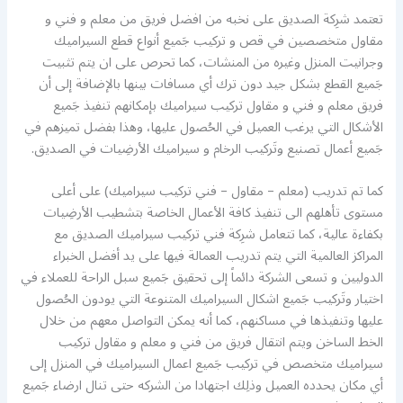
تعتمد شرِكة الصديق على نخبه من افضل فريق من معلم و فني و
مقاول متخصصين في قص و تركيب جَميع أنواع قطع السيراميك
وجرانيت المنزل وغيره من المنشات، كما تحرص على ان يتم تثبيت
جَميع القطع بشكل جيد دون ترك أي مسافات بينها بالإضافة إلى أن
فريق معلم و فني و مقاول تركيب سيراميك بإمكانهم تنفيذ جَميع
الأشكال التي يرغب العميل في الحُصول عليها، وهذا بفضل تميزهم في
جَميع أعمال تصنيع وتَركيب الرخام و سيراميك الأرضِيات في الصديق.
كما تم تدريب (معلم – مقاول – فني تركيب سيراميك) على أعلى
مستوى تأهلهم الى تنفيذ كافة الأعمال الخاصة بتشطيب الأرضِيات
بكفاءة عالية، كما تتعامل شرِكة فني تركيب سيراميك الصديق مع
المراكز العالمية التي يتم تدريب العمالة فيها على يد أفضل الخبراء
الدوليين و تسعى الشركة دائماً إلى تحقيق جَميع سبل الراحة للعملاء في
اختيار وتَركيب جَميع اشكال السيراميك المتنوعة التي يودون الحُصول
عليها وتنفيذها في مساكنهم، كما أنه يمكن التواصل معهم من خلال
الخط الساخن ويتم انتقال فريق من فني و معلم و مقاول تركيب
سيراميك متخصص في تركيب جَميع اعمال السيراميك في المنزل إلى
أي مكان يحدده العميل وذلِك اجتهادا من الشركه حتى تنال ارضاء جَميع