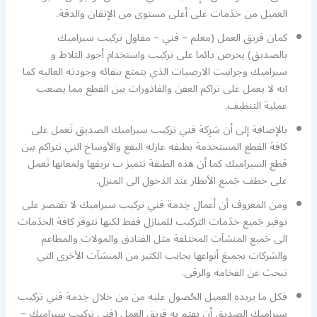
العميل من خدَمات على أعلى مستوى من الإتقان والدقة.
كمان فريق العمل (معلم – فني – مقاول تركيب سيراميك
بالصديق) يحرص دائما على تركيب واستخدام أجود البَلاط و
سيراميك وجرانيت الارضيات الذي يتمتع بنقائه وجودته العاليه كما
انه لا يعمل على تراكم العفن والقاذورات بين القطع مما يصعب
عملية التنظيف.
بالإضافة إلى أن شرِكة فني تركيب سيراميك الصديق تَعمل على
كافة القطع المستخدمة بطبقه عازله البقع والأوساخ التي تتراكم بين
قطع السيراميك كما أن هذه الطبقة تتميز ب بريقها ولمعانها تَعمل
على خطف جَميع الأنظار عند الدخول الى المنزل.
ومن المعروف أن أعمال خِدمة فني تركيب سيراميك لا تقتصر على
توفير جَميع خدَمات التركيب للمنازل فقط لكنها تتوفر كافة الخدَمات
الى جَميع المنشآت المختلفة مثل الفنادق والمولات والمطاعم
والشركات بجميعَ أنواعها بجانب الكثير من المنشآت الأخرى التي
تبحث عن الفخامه والرقى.
فكل ما يريده العميل الحُصول عليه من من خلال خِدمة فني تركيب
سيراميك الصديق أن يهتم به فريق العمل (فني تركيب سيراميك –