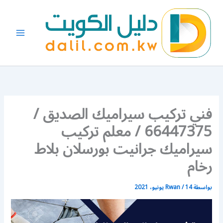
خطي
لى
لمحتوى
فني تركيب سيراميك الصديق /
66447375 / معلم تركيب
سيراميك جرانيت بورسلان بلاط
رخام
بواسطة
14 يونيو، 2021
/
Rwan