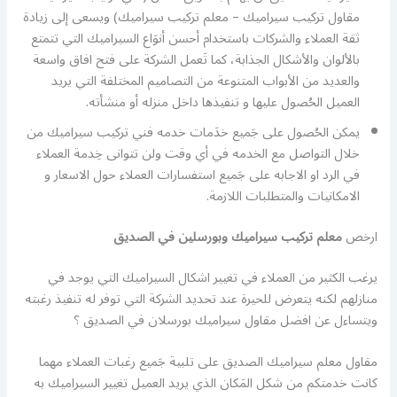
مقاول تركيب سيراميك – معلم تركيب سيراميك) ويسعى إلى زيادة
ثقة العملاء والشركات باستخدام أحسن أنوَاع السيراميك التي تتمتع
بالألوان والأشكال الجذابة، كما تَعمل الشركة على فتح افاق واسعة
والعديد من الأبواب المتنوعة من التصاميم المختلفة التي يريد
العميل الحُصول عليها و تنفيذها داخل منزله أو منشأته.
يمكن الحُصول على جَميع خدَمات خدمه فني تركيب سيراميك من
خلال التواصل مع الخدمه في أي وقت ولن تتوانى خِدمة العملاء
في الرد او الاجابه على جَميع استفسارات العملاء حول الاسعار و
الامكانيات والمتطلبات اللازمة.
ارخص
معلم تركيب سيراميك وبورسلين في الصديق
يرغب الكثير من العملاء في تغيير اشكال السيراميك التي يوجد في
منازلهم لكنه يتعرض للحيرة عند تحديد الشركة التي توفر له تنفيذ رغبته
ويتساءل عن افضل مقاول سيراميك بورسلان في الصديق ؟
مقاول معلم سيراميك الصديق على تلبية جَميع رغبات العملاء مهما
كانت خدمتكم من شكل المَكان الذي يريد العميل تغيير السيراميك به