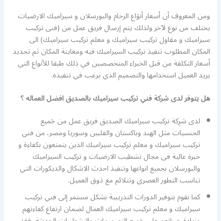
ومن المعروف أن أسعار أنوَاع الرخام والبورسلان و سيراميك الارضيات
يختلف من نوع لآخر ولذلك يتم إرسال فريق عمل من (فنى تركيب
سيراميك و مقاول تركيب سيراميك و معلم تركيب سيراميك) الى
المكان المطلوب تنفيذ تركيب السيراميك فيه ومعاينة المكان ثم تحديد
أسعار التكلفة من قبل الخبراء المتخصصين في ذلك طبقا للأنواع التي
يريد العميل استخدامها والتصميم الذي يرغب في تنفيذه.
هل يتوفر لدى شركة فني تركيب سيراميك بالصديق افضل العماله ؟
لدى شرِكة تركيب سيراميك الصديق فريق عمل من جَميع
الجنسيات مثل الهند وباكستان والفلبين وسوريا ومصر، من فني
تركيب سيراميك و معلم تركيب سيراميك الذين يتمتعون بكفاءة و
خبرة عالية فى مجال تشطيب الارضيات و تركيب السيراميك
والبورسلان بجميع انواعها وتنفيذ احدث الاشكال والديكورات التي
تناسب التطور العصري وتتلائم مع ذوق العميل.
كما نقوم بتوفير الدورات التدريبية بشكل مستمر إلى فني تركيب
سيراميك و معلم تركيب سيراميك العمال لضمان ارتفاع كفاءتهم
وزيادة خبراتهم على جَميع التصميمات والتشطيبات الحديثة، فقد