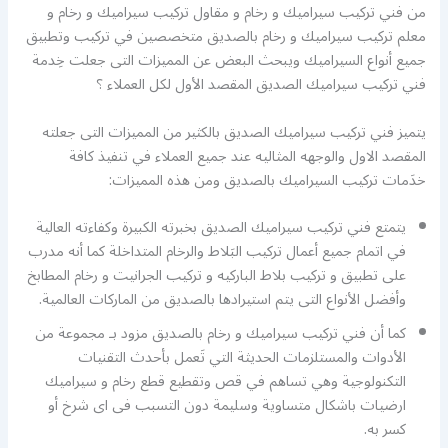
من فني تركيب سيراميك و رخام و مقاول تركيب سيراميك و رخام و
معلم تركيب سيراميك و رخام بالصديق متخصصين في تركيب وتطبيق
جميع أنواع السيراميك ويبحث البعض عن المميزات التى جعلت خِدمة
فني تركيب سيراميك الصديق المقصد الأول لكل العملاء ؟
يتميز فني تركيب سيراميك الصديق بالكثير من المميزات التى جعلته
المقصد الاول والوجهه المثاليه عند جميع العملاء في تنفيذ كافة
خدَمات تركيب السيراميك بالصديق ومن هذه المميزات:
يتمتع فني تركيب سيراميك الصديق بخبرته الكبيرة وكفاءته العالية
في اتمام جميع أعمال تركيب البَلاط والرخام المتداخلة كما أنه مدرب
على تطبيق و تركيب بلاط الباركيه و تركيب الجرانيت و رخام المطابخ
وأفضل الأنواع التى يتم استيرادها بالصديق من الماركات العالمية.
كما أن فني تركيب سيراميك و رخام بالصديق مزود بـ مجموعة من
الأدوات والمستلزمات الحديثة التي تَعمل بأحدث التقنيات
التكنولوجية وهي تساهم في قص وتقطيع قطع رخام و سيراميك
ارضيات باشكال متساوية وسليمة دون التسبب فى اى شرخ أو
كسر به.