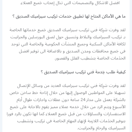
افضل الاشكال والتصميمات التي تنال إعجاب جَميع العملاء.
ما هي الأماكن المتاح لها تطبيق خدمات تركيب سيراميك الصديق ؟
لقد وفرت شرِكة فني تركيب سيراميك الصديق جَميع خدماتها الخاصة
بـ تركيب السيراميك والبلاط وتنسيق حول لصق البورسلين والجرانيت
لكافة الأماكن السكنية وجميع المنشآت الحكومية والخاصة التي توجد
في جَميع محافظات ومدن الصديق و بالاضافة الى توفير افضل
الخدَمات الخاصة بتشطيب الفلل والقصور.
كيفية طلب خِدمة فني تركيب سيراميك الصديق ؟
لقد وفرت شرِكة فني تركيب سيراميك العديد من وسائل الإتصال
تسهيلا على المواطنين الوصول إليها من خلال إتاحة خط ساخن خاص
بالشركة يعمل على مدار 24 ساعة دون عطلات واجازات طوال أيام
الأسبوع ويتم الرد من خلال خدمه عملاء مميز يقوم بالاجابة على جَميع
الاستفسارات والتساؤلات من قبل جَميع العملاء كما انها تكون بالرد فورا
بتوفير الخدَمات اللازمة لإنهاء المهام الخاصة في تركيب وتشطيب
السيراميك والرخام والجرانيت.