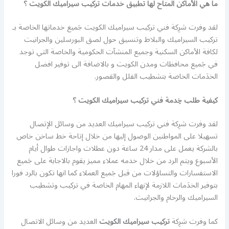
ما هي الأماكن المتاح لها تطبيق خدمات تركيب سيراميك الكويت ؟
لقد وفرت شرِكة فني تركيب سيراميك الكويت جَميع خدماتها الخاصة بـ
تركيب السيراميك والبلاط وتنسيق حول لصق البورسلين والجرانيت
لكافة الأماكن السكنية وجميع المنشآت الحكومية والخاصة التي توجد
في جَميع محافظات ومدن الكويت و بالاضافة الى توفير افضل
الخدَمات الخاصة بتشطيب الفلل والقصور.
كيفية طلب خِدمة فني تركيب سيراميك الكويت ؟
لقد وفرت شرِكة فني تركيب سيراميك العديد من وسائل الإتصال
تسهيلا على المواطنين الوصول إليها من خلال إتاحة خط ساخن خاص
بالشركة يعمل على مدار 24 ساعة دون عطلات واجازات طوال أيام
الأسبوع ويتم الرد من خلال خدمه عملاء مميز يقوم بالاجابة على جَميع
الاستفسارات والتساؤلات من قبل جَميع العملاء كما انها تكون بالرد فورا
بتوفير الخدَمات اللازمة لإنهاء المهام الخاصة في تركيب وتشطيب
السيراميك والرخام والجرانيت.
كما وفرت شرِكة
تركيب سيراميك الكويت
العديد من وسائل الاتصال