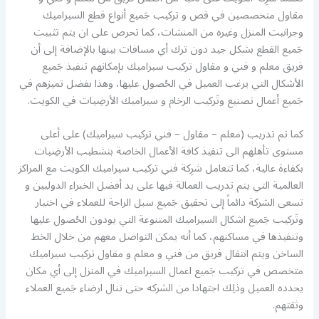
مقاول متخصصين في قص و تركيب جَميع أنواع قطع السيراميك
وجرانيت المنزل وغيره من المنشات، كما تحرص على ان يتم تثبيت
جَميع القطع بشكل جيد دون ترك أي مسافات بينها بالإضافة إلى أن
فريق معلم و فني و مقاول تركيب سيراميك بإمكانهم تنفيذ جَميع
الأشكال التي يرغب العميل في الحُصول عليها، وهذا بفضل تميزهم في
جَميع أعمال تصنيع وتَركيب الرخام و سيراميك الأرضِيات في الكويت.
كما تم تدريب (معلم – مقاول – فني تركيب سيراميك) على أعلى
مستوى تأهلهم الى تنفيذ كافة الأعمال الخاصة بتشطيب الأرضِيات
بكفاءة عالية، كما تتعامل شرِكة فني تركيب سيراميك الكويت مع المراكز
العالمية التي يتم تدريب العمالة فيها على يد أفضل الخبراء الدوليين و
تسعى الشركة دائماً إلى تحقيق جَميع سبل الراحة للعملاء في اختيار
وتَركيب جَميع اشكال السيراميك المتنوعة التي يودون الحُصول عليها
وتنفيذها في مساكنهم، كما أنه يمكن التواصل معهم من خلال الخط
الساخن ويتم انتقال فريق من فني و معلم و مقاول تركيب سيراميك
متخصص في تركيب جَميع اعمال السيراميك في المنزل إلى أي مكان
يحدده العميل وذلِك اجتهادا من الشركه حتى تنال ارضاء جَميع العملاء
وثقتهم.