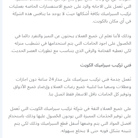
التي تَعمل على الاجابه والرد على جَميع الاستفسارات الخاصه بعمليات
تركيب السيراميك بكافة أشكالها حيث لا يوجد ما ينافس هذه الشركة
في أي مكان بالكويت.
وذلك لأننا نعلم ان جَميع العملاء يبحثون عن التميز والتفرد دائما في
الحُصول على اجود الخامات التي يتم استخدامها في تشطيب منزله
لكي تعطيه الفخامة والرقي الذي يتناسب مع تطورات العصر الحديث.
فني تركيب سيراميك الكويت
تَعمل خِدمة فني تركيب سيراميك على مدار 24 ساعة دون اجازات
وعطلات وسعيا منا لتلبية جَميع رغبات العملاء وإرضاء جَميع الأذواق
وتوفير كل الخامات باقل الاسعار فقط اتصل بنا.
علي جَميع العملاء الثقة في شرِكة تركيب سيراميك الكويت التي تَعمل
على توفير الخدَمات المميزة التي يودون الحُصول عليها وذلك باستخدام
افضل المواد التي يتم وضعها أسفل قطع السيراميك وذلك لكي يتم
تثبيته بشكل قويه حتى لا ينخلع بسهوله.