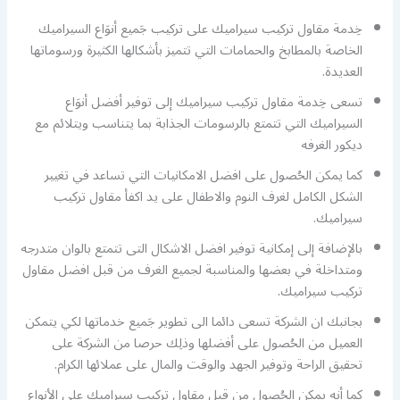
خِدمة مقاول تركيب سيراميك على تركيب جَميع أنوَاع السيراميك
الخاصة بالمطابخ والحمامات التي تتميز بأشكالها الكثيرة ورسوماتها
العديدة.
تسعى خِدمة مقاول تركيب سيراميك إلى توفير أفضل أنوَاع
السيراميك التي تتمتع بالرسومات الجذابة بما يتناسب ويتلائم مع
ديكور الغرفه
كما يمكن الحُصول على افضل الامكانيات التي تساعد في تغيير
الشكل الكامل لغرف النوم والاطفال على يد اكفأ مقاول تركيب
سيراميك.
بالإضافة إلى إمكانية توفير افضل الاشكال التى تتمتع بالوان متدرجه
ومتداخلة في بعضها والمناسبة لجميع الغرف من قبل افضل مقاول
تركيب سيراميك.
بجانبك ان الشركة تسعى دائما الى تطوير جَميع خدماتها لكي يتمكن
العميل من الحُصول على أفضلها وذلِك حرصا من الشركة على
تحقيق الراحة وتوفير الجهد والوقت والمال على عملائها الكرام.
كما أنه يمكن الحُصول من قبل مقاول تركيب سيراميك على الأنواع