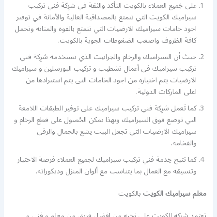
على جَميع العملاء بالكويت التأكد والثقة في شرِكة فني تركيب
سيراميك الكويت التي تتمتع بالمصداقية العالية والأمانة في توفير
اجود خامات سيراميك الارضيات التي تتمتع بالقوه والمتانه وتحمل
كافة الظروف واصعب الضغوطات الجوية بالكويت.
حيث أن السيراميك والرخام والجرانيت الذي تستخدمه شرِكة فني
تركيب سيراميك في أعمال تشطيب و تركيب البورسلين و سيراميك
الارضيات يتم اختياره من اجود الخامات التى يتم استيرادها من
اعلى الماركات الدولية.
كما تَعمل شرِكة فني تركيب سيراميك على توفير الطبقات اللامعة
التي توضع فوق السيراميك وبهذا يمكن الحُصول على قطع الرخام و
سيراميك الارضيات التي تجعل البيت يشع بالجمال والرقي
والفخامه.
كما تتيح خِدمة فني تركيب سيراميك لجميع العملاء فرصة الاختيار
وتنسيقه مع العمال بما يتناسب مع ألوان المنزل وديكوراته.
معلم سيراميك الكويت
بالكويت
تعتمد شرِكة الكويت على نخبه من افضل فريق من معلم و فني و