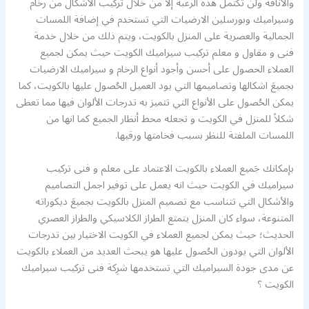
والأناقة ولن تكتمل هذه الرغبة إلا من خلال تركيب الأشكال من رخام
وسيراميك وبورسلين الارضيات التي تستخدم في إضافة اللمسات
الجمالية والعصرية على المنزل بالكويت، ويتم ذلك من خلال خدمة
فنى و مقاول و معلم تركيب سيراميك الكويت حيث يمكن لجميع
العملاء الحصول على أحسن وأجود أنواع الرخام و سيراميك الارضيات
بجميعَ اشكالها وتصاميمها التي يود العميل الحُصول عليها بالكويت، كما
يمكن الحُصول على الأنواع التي تتميز به تدرجات الألوان فيها مما تعطى
شكلاً للمنزل في الكويت و تجعله محط أنظار الجميع كما انها من
اللمسات الملفتة للنظر بسبب فخامتها ورقيها.
بإمكانك جَميع العملاء بالكويت الاعتماد على معلم و فنى تركيب
سيراميك في الكويت حيث انه يعمل على توفير اجمل التصاميم
والأشكال التي تتناسب مع تصميم المنزل بالكويت بجميعَ ديكوراته
المتنوعة، سواء كان المنزل يتمتع الطراز الكلاسيكي والطراز العصري
الحديث؛ حيث يمكن لجميع العملاء في الكويت الاختيار بين تدرجات
الألوان التي يودون الحُصول عليها هو يبحث العديد من العملاء بالكويت
عن مدى جودة السيراميك التي تستخدمها شرِكة فنى تركيب سيراميك
الكويت ؟