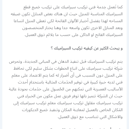
كما تَعمل خِدمة فني تركيب سيراميك على تركيب جَميع قطع
السيراميك المناسبة للمنزل حيث ان هناك بعض المنازل تكون ضيقه
المساحه لهذا يفضل أختيار الألوان الفاتحة لكي تعطي المنزل اتساعا
وبعد المنازل الاخرى تكون واسعه جدا وهنا يختار المتخصصون
السيراميك الفاتح او الداكن على حسب ما يلائم ذوق العميل.
و يبحث الكثير عن كيفيه تركيب السيراميك ؟
يتم تركيب السيراميك قبل تنفيذ الدهان في المباني الجديدة، وتحرص
شرِكة تركيب سيراميك على اتباع الخطوات بشكل سليم لكي تحافظ
على المنزل دون التسبب فى أى أضرار له كما يتم الاعتماد على معلم
فني لديه خبرة كبيرة في توفير الخدَمات المثالية باستخدام أحدث
الأساليب العصرية التي تمكنهم من الحُصول على خدَمات بجودة عالية
حيث ان الشركة تتميز بانها توفر فريق عمل مكون من الخبراء فني
تركيب سيراميك مقاول تركيب سيراميك معلم تركيب سيراميك إلى
المَكان الخاص بالعميل لمعاينة المكان وتنفيذ جَميع الديكورات
والاشكال التي تتناسب مع ذوق العميل.