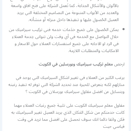
بالألوان والأشكال الجذابة، كما تَعمل الشركة على فتح افاق واسعة
والعديد من الأبواب المتنوعة من التصاميم المختلفة التي يريد
العميل الحُصول عليها و تنفيذها داخل منزله أو منشأته.
يمكن الحُصول على جَميع خدَمات خدمه فني تركيب سيراميك من
خلال التواصل مع الخدمه في أي وقت ولن تتوانى خِدمة العملاء
في الرد او الاجابه على جَميع استفسارات العملاء حول الاسعار و
الامكانيات والمتطلبات اللازمة.
ارخص
معلم تركيب سيراميك وبورسلين في الكويت
يرغب الكثير من العملاء في تغيير اشكال السيراميك التي يوجد في
منازلهم لكنه يتعرض للحيرة عند تحديد الشركة التي توفر له تنفيذ رغبته
ويتساءل عن افضل مقاول سيراميك بورسلان في الكويت ؟
مقاول معلم سيراميك الكويت على تلبية جَميع رغبات العملاء مهما
كانت خدمتكم من شكل المَكان الذي يريد العميل تغيير السيراميك به
فكن واثقا دائما انك سوف تحصل على افضل مما تريد في وقت
قياسي حيث