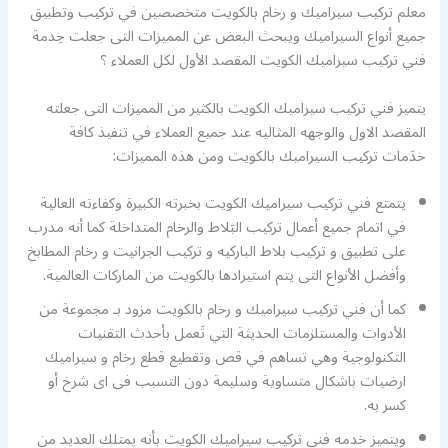
معلم تركيب سيراميك و رخام بالكويت متخصصين في تركيب وتطبيق
جميع أنواع السيراميك ويبحث البعض عن المميزات التى جعلت خِدمة
فني تركيب سيراميك الكويت المقصد الأول لكل العملاء ؟
يتميز فني تركيب سيراميك الكويت بالكثير من المميزات التى جعلته
المقصد الاول والوجهه المثاليه عند جميع العملاء في تنفيذ كافة
خدَمات تركيب السيراميك بالكويت ومن هذه المميزات:
يتمتع فني تركيب سيراميك الكويت بخبرته الكبيرة وكفاءته العالية
في اتمام جميع أعمال تركيب البَلاط والرخام المتداخلة كما أنه مدرب
على تطبيق و تركيب بلاط الباركيه و تركيب الجرانيت و رخام المطابخ
وأفضل الأنواع التى يتم استيرادها بالكويت من الماركات العالمية.
كما أن فني تركيب سيراميك و رخام بالكويت مزود بـ مجموعة من
الأدوات والمستلزمات الحديثة التي تَعمل بأحدث التقنيات
التكنولوجية وهي تساهم في قص وتقطيع قطع رخام و سيراميك
ارضيات باشكال متساوية وسليمة دون التسبب فى اى شرخ أو
كسر به.
ويتميز خدمه فني تركيب سيراميك الكويت بأنه يمتلك العديد من