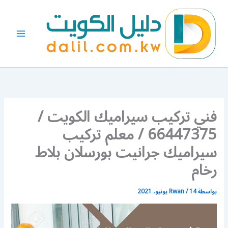
خطي
لى
لمحتوى
فني تركيب سيراميك الكويت /
66447375 / معلم تركيب
سيراميك جرانيت بورسلان بلاط
رخام
بواسطة
14 يونيو، 2021
/
Rwan