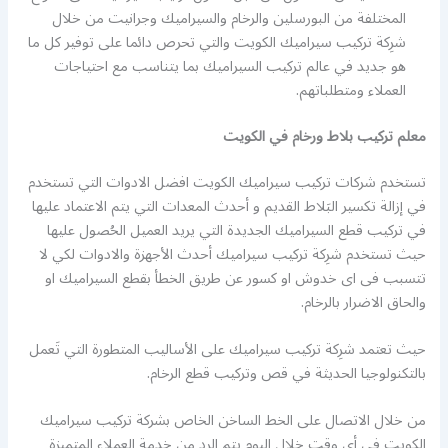
المختلفة من البورسلين والرخام والسيراميك وجرانيت من خلال
شرِكة تركيب سيراميك الكويت والتي تحرص دائما على توفير كل ما
هو جديد في عالم تركيب السيراميك بما يتناسب مع احتياجات
العملاء ومتطلباتهم.
معلم تركيب بلاط ورخام في الكويت
تستخدم شركات تركيب سيراميك الكويت افضل الادوات التي تستخدم
في إزالة تكسير البَلاط القديم و أحدث المعدات التي يتم الاعتماد عليها
في تركيب قطع السيراميك الجديدة التي يريد العميل الحُصول عليها
حيث تستخدم شرِكة تركيب سيراميك أحدث الأجهزة والادوات لكي لا
تتسبب فى اى خدوش او كسور عن طريق الخطأ بقطع السيراميك او
والحاق الاضرار بالرخام.
حيث تعتمد شرِكة تركيب سيراميك على الأساليب المتطورة التي تَعمل
بالتكنولوجيا الحديثة في قص وتركيب قطع الرخام.
من خلال الاتصال على الخط الساخن الخاص بشركة تركيب سيراميك
الكويت في أي وقت خلال اليوم يتم الرد من خِدمة العملاء المتميزة