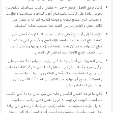
كمان فريق العمل (معلم – فني – مقاول تركيب سيراميك بالكويت)
يحرص دائما على تركيب واستخدام أجود البَلاط و سيراميك وجرانيت
الارضيات الذي يتمتع بنقائه وجودته العاليه كما انه لا يعمل على
تراكم العفن والقاذورات بين القطع مما يصعب عملية التنظيف.
بالإضافة إلى أن شرِكة فني تركيب سيراميك الكويت تَعمل على
كافة القطع المستخدمة بطبقه عازله البقع والأوساخ التي تتراكم بين
قطع السيراميك كما أن هذه الطبقة تتميز ب بريقها ولمعانها تَعمل
على خطف جَميع الأنظار عند الدخول الى المنزل.
ومن المعروف أن أعمال خِدمة فني تركيب سيراميك لا تقتصر على
توفير جَميع خدَمات التركيب للمنازل فقط لكنها تتوفر كافة الخدَمات
الى جَميع المنشآت المختلفة مثل الفنادق والمولات والمطاعم
والشركات بجميعَ أنواعها بجانب الكثير من المنشآت الأخرى التي
تبحث عن الفخامه والرقى.
فكل ما يريده العميل الحُصول عليه من من خلال خِدمة فني تركيب
سيراميك الكويت أن يهتم به فريق العمل (فني تركيب سيراميك –
مقاول تركيب سيراميك – معلم تركيب سيراميك) ويسعى إلى زيادة
ثقة العملاء والشركات باستخدام أحسن أنوَاع السيراميك التي تتمتع