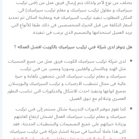
يختلف من نوع لآخر ولذلك يتم إرسال فريق عمل من (فنى تركيب
سيراميك و مقاول تركيب سيراميك و معلم تركيب سيراميك) الى
المكان المطلوب تنفيذ تركيب السيراميك فيه ومعاينة المكان ثم تحديد
أسعار التكلفة من قبل الخبراء المتخصصين في ذلك طبقا للأنواع التي
يريد العميل استخدامها والتصميم الذي يرغب في تنفيذه.
هل يتوفر لدى شركة فني تركيب سيراميك بالكويت افضل العماله ؟
لدى شرِكة تركيب سيراميك الكويت فريق عمل من جَميع الجنسيات
مثل الهند وباكستان والفلبين وسوريا ومصر، من فني تركيب
سيراميك و معلم تركيب سيراميك الذين يتمتعون بكفاءة و خبرة
عالية فى مجال تشطيب الارضيات و تركيب السيراميك والبورسلان
بجميع انواعها وتنفيذ احدث الاشكال والديكورات التي تناسب التطور
العصري وتتلائم مع ذوق العميل.
كما نقوم بتوفير الدورات التدريبية بشكل مستمر إلى فني تركيب
سيراميك و معلم تركيب سيراميك العمال لضمان ارتفاع كفاءتهم
وزيادة خبراتهم على جَميع التصميمات والتشطيبات الحديثة، فقد
كان هذا عاملا أساسيا في سرعة انتشار شرِكة فني تركيب سيراميك
الكويت في أنحاء البلاد وشهرتها وجعلها من المؤسسات الرائده فى