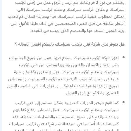
يختلف من نوع لآخر ولذلك يتم إرسال فريق عمل من (فنى تركيب
سيراميك و مقاول تركيب سيراميك و معلم تركيب سيراميك) الى
المكان المطلوب تنفيذ تركيب السيراميك فيه ومعاينة المكان ثم تحديد
أسعار التكلفة من قبل الخبراء المتخصصين في ذلك طبقا للأنواع التي
يريد العميل استخدامها والتصميم الذي يرغب في تنفيذه.
هل يتوفر لدى شركة فني تركيب سيراميك بالسلام افضل العماله ؟
لدى شرِكة تركيب سيراميك السلام فريق عمل من جَميع الجنسيات
مثل الهند وباكستان والفلبين وسوريا ومصر، من فني تركيب
سيراميك و معلم تركيب سيراميك الذين يتمتعون بكفاءة و خبرة
عالية فى مجال تشطيب الارضيات و تركيب السيراميك والبورسلان
بجميع انواعها وتنفيذ احدث الاشكال والديكورات التي تناسب التطور
العصري وتتلائم مع ذوق العميل.
كما نقوم بتوفير الدورات التدريبية بشكل مستمر إلى فني تركيب
سيراميك و معلم تركيب سيراميك العمال لضمان ارتفاع كفاءتهم
وزيادة خبراتهم على جَميع التصميمات والتشطيبات الحديثة، فقد
كان هذا عاملا أساسيا في سرعة انتشار شرِكة فني تركيب سيراميك
السلام في أنحاء البلاد وشهرتها وجعلها من المؤسسات الرائده فى