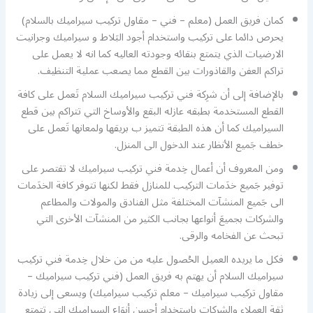
كمان فريق العمل (معلم – فني – مقاول تركيب سيراميك بالسلام)
يحرص دائما على تركيب واستخدام أجود البَلاط و سيراميك وجرانيت
الارضيات الذي يتمتع بنقائه وجودته العاليه كما انه لا يعمل على
تراكم العفن والقاذورات بين القطع مما يصعب عملية التنظيف.
بالإضافة إلى أن شرِكة فني تركيب سيراميك السلام تَعمل على كافة
القطع المستخدمة بطبقه عازله البقع والأوساخ التي تتراكم بين قطع
السيراميك كما أن هذه الطبقة تتميز ب بريقها ولمعانها تَعمل على
خطف جَميع الأنظار عند الدخول الى المنزل.
ومن المعروف أن أعمال خِدمة فني تركيب سيراميك لا تقتصر على
توفير جَميع خدَمات التركيب للمنازل فقط لكنها تتوفر كافة الخدَمات
الى جَميع المنشآت المختلفة مثل الفنادق والمولات والمطاعم
والشركات بجميعَ أنواعها بجانب الكثير من المنشآت الأخرى التي
تبحث عن الفخامه والرقى.
فكل ما يريده العميل الحُصول عليه من من خلال خِدمة فني تركيب
سيراميك السلام أن يهتم به فريق العمل (فني تركيب سيراميك –
مقاول تركيب سيراميك – معلم تركيب سيراميك) ويسعى إلى زيادة
ثقة العملاء والشركات باستخدام أحسن أنوَاع السيراميك التي تتمتع