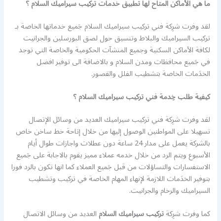
ما هي الأماكن المتاح لها تطبيق خدمات تركيب سيراميك السلام ؟
لقد وفرت شرِكة فني تركيب سيراميك السلام جَميع خدماتها الخاصة بـ
تركيب السيراميك والبلاط وتنسيق حول لصق البورسلين والجرانيت
لكافة الأماكن السكنية وجميع المنشآت الحكومية والخاصة التي توجد
في جَميع محافظات ومدن السلام و بالاضافة الى توفير افضل
الخدَمات الخاصة بتشطيب الفلل والقصور.
كيفية طلب خِدمة فني تركيب سيراميك السلام ؟
لقد وفرت شرِكة فني تركيب سيراميك العديد من وسائل الإتصال
تسهيلا على المواطنين الوصول إليها من خلال إتاحة خط ساخن خاص
بالشركة يعمل على مدار 24 ساعة دون عطلات واجازات طوال أيام
الأسبوع ويتم الرد من خلال خدمه عملاء مميز يقوم بالاجابة على جَميع
الاستفسارات والتساؤلات من قبل جَميع العملاء كما انها تكون بالرد فورا
بتوفير الخدَمات اللازمة لإنهاء المهام الخاصة في تركيب وتشطيب
السيراميك والرخام والجرانيت.
كما وفرت شرِكة
تركيب سيراميك السلام
العديد من وسائل الاتصال