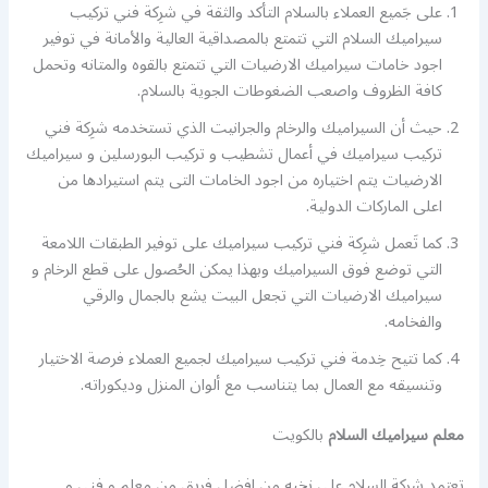
على جَميع العملاء بالسلام التأكد والثقة في شرِكة فني تركيب
سيراميك السلام التي تتمتع بالمصداقية العالية والأمانة في توفير
اجود خامات سيراميك الارضيات التي تتمتع بالقوه والمتانه وتحمل
كافة الظروف واصعب الضغوطات الجوية بالسلام.
حيث أن السيراميك والرخام والجرانيت الذي تستخدمه شرِكة فني
تركيب سيراميك في أعمال تشطيب و تركيب البورسلين و سيراميك
الارضيات يتم اختياره من اجود الخامات التى يتم استيرادها من
اعلى الماركات الدولية.
كما تَعمل شرِكة فني تركيب سيراميك على توفير الطبقات اللامعة
التي توضع فوق السيراميك وبهذا يمكن الحُصول على قطع الرخام و
سيراميك الارضيات التي تجعل البيت يشع بالجمال والرقي
والفخامه.
كما تتيح خِدمة فني تركيب سيراميك لجميع العملاء فرصة الاختيار
وتنسيقه مع العمال بما يتناسب مع ألوان المنزل وديكوراته.
معلم سيراميك السلام
بالكويت
تعتمد شرِكة السلام على نخبه من افضل فريق من معلم و فني و