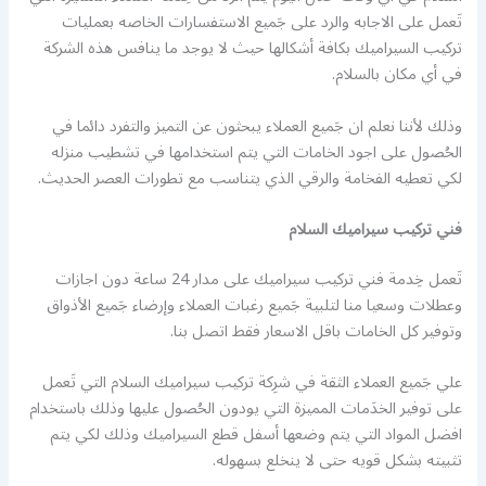
تَعمل على الاجابه والرد على جَميع الاستفسارات الخاصه بعمليات
تركيب السيراميك بكافة أشكالها حيث لا يوجد ما ينافس هذه الشركة
في أي مكان بالسلام.
وذلك لأننا نعلم ان جَميع العملاء يبحثون عن التميز والتفرد دائما في
الحُصول على اجود الخامات التي يتم استخدامها في تشطيب منزله
لكي تعطيه الفخامة والرقي الذي يتناسب مع تطورات العصر الحديث.
فني تركيب سيراميك السلام
تَعمل خِدمة فني تركيب سيراميك على مدار 24 ساعة دون اجازات
وعطلات وسعيا منا لتلبية جَميع رغبات العملاء وإرضاء جَميع الأذواق
وتوفير كل الخامات باقل الاسعار فقط اتصل بنا.
علي جَميع العملاء الثقة في شرِكة تركيب سيراميك السلام التي تَعمل
على توفير الخدَمات المميزة التي يودون الحُصول عليها وذلك باستخدام
افضل المواد التي يتم وضعها أسفل قطع السيراميك وذلك لكي يتم
تثبيته بشكل قويه حتى لا ينخلع بسهوله.