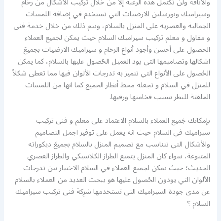
والأناقة ولن تكتمل هذه الرغبة إلا من خلال تركيب الأشكال من رخام
وسيراميك وبورسلين الارضيات التي تستخدم في إضافة اللمسات
الجمالية والعصرية على المنزل بالسلام، ويتم ذلك من خلال خدمة فنى
و مقاول و معلم تركيب سيراميك السلام حيث يمكن لجميع العملاء
الحصول على أحسن وأجود أنواع الرخام و سيراميك الارضيات بجميعَ
اشكالها وتصاميمها التي يود العميل الحُصول عليها بالسلام، كما يمكن
الحُصول على الأنواع التي تتميز به تدرجات الألوان فيها مما تعطى شكلاً
للمنزل في السلام و تجعله محط أنظار الجميع كما انها من اللمسات
الملفتة للنظر بسبب فخامتها ورقيها.
بإمكانك جَميع العملاء بالسلام الاعتماد على معلم و فنى تركيب
سيراميك في السلام حيث انه يعمل على توفير اجمل التصاميم
والأشكال التي تتناسب مع تصميم المنزل بالسلام بجميعَ ديكوراته
المتنوعة، سواء كان المنزل يتمتع الطراز الكلاسيكي والطراز العصري
الحديث؛ حيث يمكن لجميع العملاء في السلام الاختيار بين تدرجات
الألوان التي يودون الحُصول عليها هو يبحث العديد من العملاء بالسلام
عن مدى جودة السيراميك التي تستخدمها شرِكة فنى تركيب سيراميك
السلام ؟