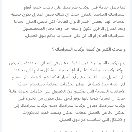
كما تَعمل خِدمة فني تركيب سيراميك على تركيب جَميع قطع
السيراميك المناسبة للمنزل حيث ان هناك بعض المنازل تكون ضيقه
المساحه لهذا يفضل أختيار الألوان الفاتحة لكي تعطي المنزل اتساعا
وبعد المنازل الاخرى تكون واسعه جدا وهنا يختار المتخصصون
السيراميك الفاتح او الداكن على حسب ما يلائم ذوق العميل.
و يبحث الكثير عن كيفيه تركيب السيراميك ؟
يتم تركيب السيراميك قبل تنفيذ الدهان في المباني الجديدة، وتحرص
شرِكة تركيب سيراميك على اتباع الخطوات بشكل سليم لكي تحافظ
على المنزل دون التسبب فى أى أضرار له كما يتم الاعتماد على معلم
فني لديه خبرة كبيرة في توفير الخدَمات المثالية باستخدام أحدث
الأساليب العصرية التي تمكنهم من الحُصول على خدَمات بجودة عالية
حيث ان الشركة تتميز بانها توفر فريق عمل مكون من الخبراء فني
تركيب سيراميك مقاول تركيب سيراميك معلم تركيب سيراميك إلى
المَكان الخاص بالعميل لمعاينة المكان وتنفيذ جَميع الديكورات
والاشكال التي تتناسب مع ذوق العميل.