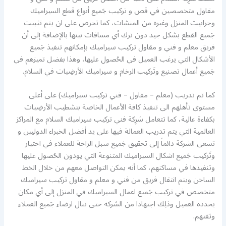
مقاول متخصصين في قص و تركيب جَميع أنواع قطع السيراميك
وجرانيت المنزل وغيره من المنشات، كما تحرص على ان يتم تثبيت
جَميع القطع بشكل جيد دون ترك أي مسافات بينها بالإضافة إلى أن
فريق معلم و فني و مقاول تركيب سيراميك بإمكانهم تنفيذ جَميع
الأشكال التي يرغب العميل في الحُصول عليها، وهذا بفضل تميزهم في
جَميع أعمال تصنيع وتَركيب الرخام و سيراميك الأرضِيات في السلام.
كما تم تدريب (معلم – مقاول – فني تركيب سيراميك) على أعلى
مستوى تأهلهم الى تنفيذ كافة الأعمال الخاصة بتشطيب الأرضِيات
بكفاءة عالية، كما تتعامل شرِكة فني تركيب سيراميك السلام مع المراكز
العالمية التي يتم تدريب العمالة فيها على يد أفضل الخبراء الدوليين و
تسعى الشركة دائماً إلى تحقيق جَميع سبل الراحة للعملاء في اختيار
وتَركيب جَميع اشكال السيراميك المتنوعة التي يودون الحُصول عليها
وتنفيذها في مساكنهم، كما أنه يمكن التواصل معهم من خلال الخط
الساخن ويتم انتقال فريق من فني و معلم و مقاول تركيب سيراميك
متخصص في تركيب جَميع اعمال السيراميك في المنزل إلى أي مكان
يحدده العميل وذلِك اجتهادا من الشركه حتى تنال ارضاء جَميع العملاء
وثقتهم.