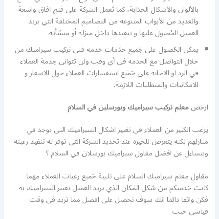
بالألوان والأشكال الجذابة، كما تَعمل الشركة على فتح افاق واسعة
والعديد من الأبواب المتنوعة من التصاميم المختلفة التي يريد
العميل الحُصول عليها و تنفيذها داخل منزله أو منشأته.
يمكن الحُصول على جَميع خدَمات خدمه فني تركيب سيراميك من
خلال التواصل مع الخدمه في أي وقت ولن تتوانى خِدمة العملاء
في الرد او الاجابه على جَميع استفسارات العملاء حول الاسعار و
الامكانيات والمتطلبات اللازمة.
ارخص
معلم تركيب سيراميك وبورسلين في السلام
يرغب الكثير من العملاء في تغيير اشكال السيراميك التي يوجد في
منازلهم لكنه يتعرض للحيرة عند تحديد الشركة التي توفر له تنفيذ رغبته
ويتساءل عن افضل مقاول سيراميك بورسلان في السلام ؟
مقاول معلم سيراميك السلام على تلبية جَميع رغبات العملاء مهما
كانت خدمتكم من شكل المَكان الذي يريد العميل تغيير السيراميك به
فكن واثقا دائما انك سوف تحصل على افضل مما تريد في وقت
قياسي حيث