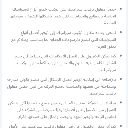
خِدمة مقاول تركيب سيراميك على تركيب جَميع أنوَاع السيراميك
الخاصة بالمطابخ والحمامات التي تتميز بأشكالها الكثيرة ورسوماتها
العديدة.
تسعى خِدمة مقاول تركيب سيراميك إلى توفير أفضل أنوَاع
السيراميك التي تتمتع بالرسومات الجذابة بما يتناسب ويتلائم مع
ديكور الغرفه
كما يمكن الحُصول على افضل الامكانيات التي تساعد في تغيير
الشكل الكامل لغرف النوم والاطفال على يد اكفأ مقاول تركيب
سيراميك.
بالإضافة إلى إمكانية توفير افضل الاشكال التى تتمتع بالوان متدرجه
ومتداخلة في بعضها والمناسبة لجميع الغرف من قبل افضل مقاول
تركيب سيراميك.
بجانبك ان الشركة تسعى دائما الى تطوير جَميع خدماتها لكي يتمكن
العميل من الحُصول على أفضلها وذلِك حرصا من الشركة على
تحقيق الراحة وتوفير الجهد والوقت والمال على عملائها الكرام.
كما أنه يمكن الحُصول من قبل مقاول تركيب سيراميك على الأنواع