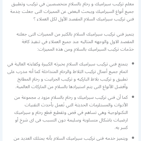
معلم تركيب سيراميك و رخام بالسلام متخصصين في تركيب وتطبيق
جميع أنواع السيراميك ويبحث البعض عن المميزات التى جعلت خِدمة
فني تركيب سيراميك السلام المقصد الأول لكل العملاء ؟
يتميز فني تركيب سيراميك السلام بالكثير من المميزات التى جعلته
المقصد الاول والوجهه المثاليه عند جميع العملاء في تنفيذ كافة
خدَمات تركيب السيراميك بالسلام ومن هذه المميزات:
يتمتع فني تركيب سيراميك السلام بخبرته الكبيرة وكفاءته العالية في
اتمام جميع أعمال تركيب البَلاط والرخام المتداخلة كما أنه مدرب على
تطبيق و تركيب بلاط الباركيه و تركيب الجرانيت و رخام المطابخ
وأفضل الأنواع التى يتم استيرادها بالسلام من الماركات العالمية.
كما أن فني تركيب سيراميك و رخام بالسلام مزود بـ مجموعة من
الأدوات والمستلزمات الحديثة التي تَعمل بأحدث التقنيات
التكنولوجية وهي تساهم في قص وتقطيع قطع رخام و سيراميك
ارضيات باشكال متساوية وسليمة دون التسبب فى اى شرخ أو
كسر به.
ويتميز خدمه فني تركيب سيراميك السلام بأنه يمتلك العديد من