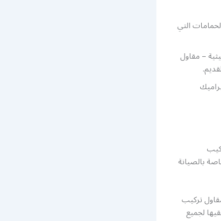
الحمامات التي
ثية – مقاول
قديم.
راميك
ركيب
اصة بالصيانة
قاول تركيب
قيها لجميع