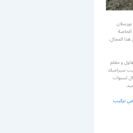
بورسلان
الخاصة
هذا المجال،
قاول و معلم
ركيب سيراميك
جال لسنوات
يد.
ني تركيب