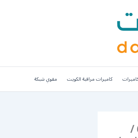
اميرات
كاميرات مراقبة الكويت
مقوي شبكة
فني تركيب سيراميك الرميثية / 66447375 /