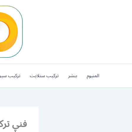
خطي
لى
لمحتوى
المنيوم
بنشر
تركيب ستلايت
تركيب سير