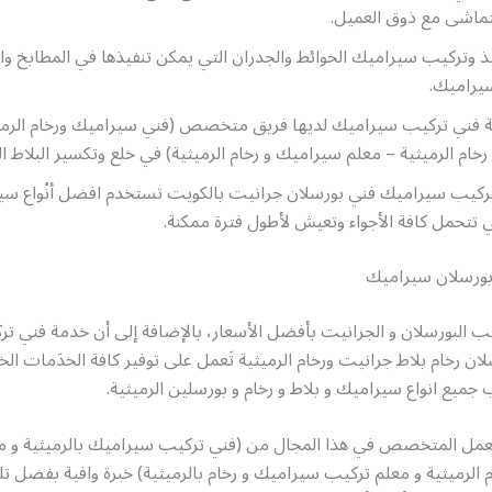
اشى مع ذوق العميل.
يذ وتركيب سيراميك الحوائط والجدران التي يمكن تنفيذها في المطابخ و
سيراميك.
كة فني تركيب سيراميك لديها فريق متخصص (فني سيراميك ورخام الرمي
خام الرميثية – معلم سيراميك و رخام الرميثية) في خلع وتكسير البلاط ال
تركيب سيراميك فني بورسلان جرانيت بالكويت تستخدم افضل أنْواع سي
تي تتحمل كافة الأجواء وتعيش لأطول فترة ممكنة.
ورسلان سيراميك
ب البورسلان و الجرانيت بأفضل الأسعار، بالإضافة إلى أن خدمة فني ت
ن رخام بلاط جرانيت ورخام الرميثية تَعمل على توفير كافة الخدَمات الخ
ب جميع انواع سيراميك و بلاط و رخام و بورسلين الرميثية.
لعمل المتخصص في هذا المجال من (فني تركيب سيراميك بالرميثية و م
الرميثية و معلم تركيب سيراميك و رخام بالرميثية) خبرة وافية بفضل تل