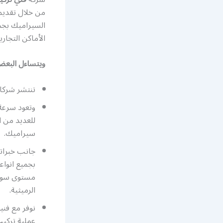
من خلال تقديم
السيراميك بجمي
الأماكن التجار
ويتساءل البعض
تنتشر شركات
وتعود سرعة 
للعديد من ا
سيراميك.
جانب خبراته
بجميع انواع
مستوى سواء
الرميثية.
نوفر مع فن
عملية تركيب