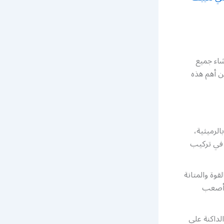
شاء جميع
من أهم هذه
لرميثية،
ل في تركيب
قوة والمتانة
ل أصعب
لداكنة على