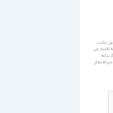
ول تركيب
 الانجاز في
جميع أعمال تركيب بورسلين و سيراميك و رخام الارضيات، كما أنها متوفرة على مدار 24 ساعة
تم الانتقال