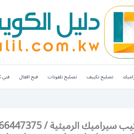
اميك
تصليح تكييف
تصليح تلفونات
فتح اقفال
فني ك