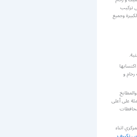
ى تركيب
كبيرة وجميع
ية.
اكتسابها
رخام و
والمطابخ
ملة على أعلى
محافظات
كزي اثناء
ني تكييف