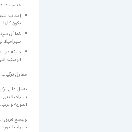
حسب ما يتم
إمكانية تنف
تكون كلها 
كما أن شرِ
سيراميك و ر
شرِكة فني 
الرميثية ال
مقاول
تركيب
ب
نعمل على تركي
سيراميك بورسلا
الدورية و تركي
ويتمتع فريق ا
سيراميك ورخام 