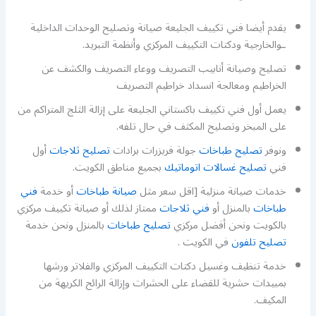
يقدم أيضا فني تكييف الجليعة صيانة وتصليح الوحدات الداخلية
ـوالخارجية ودكتات التكييف المركزي وأنظمة التبريد.
تصليح وصيانة أنابيب التصريف ووعاء التصريف والكشف عن
الخراطيم ومعالجة انسداد خراطيم التصريف
يعمل أول فني تكييف باكستاني الجليعة على إزالة الثلج المتراكم من
على المبخر وتصليح المكثف في حال تلفه.
ونوفر
تصليح طباخات
جولة فريزرات برادات
تصليح ثلاجات
أول
فني
تصليح غسالات اتوماتيك
بجميع مناطق الكويت.
خدمات صيانة منزلية [اقل سعر مثل
صيانة طباخات
أو خدمة
فني
طباخات
بالمنزل أو
فني ثلاجات
ممتاز لذلك أو صيانة تكييف مركزي
بالكويت ونحن أفضل مركزي
تصليح طباخات
بالمنزل ونحن خدمة
تصليح تلفون
في الكويت .
خدمة تنظيف وغسيل دكتات التكييف المركزي والفلاتر ورشها
بمبيدات حشرية للقضاء على الحشرات وإزالة الرائح الكريهة من
المكيف.