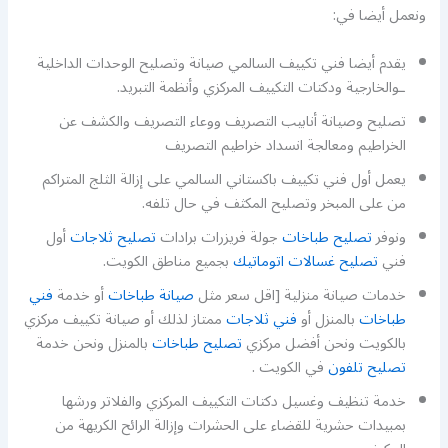
ونعمل أيضا في:
يقدم أيضا فني تكييف السالمي صيانة وتصليح الوحدات الداخلية
ـوالخارجية ودكتات التكييف المركزي وأنظمة التبريد.
تصليح وصيانة أنابيب التصريف ووعاء التصريف والكشف عن
الخراطيم ومعالجة انسداد خراطيم التصريف
يعمل أول فني تكييف باكستاني السالمي على إزالة الثلج المتراكم
من على المبخر وتصليح المكثف في حال تلفه.
ونوفر
تصليح طباخات
جولة فريزرات برادات
تصليح ثلاجات
أول
فني
تصليح غسالات اتوماتيك
بجميع مناطق الكويت.
خدمات صيانة منزلية [اقل سعر مثل
صيانة طباخات
أو خدمة
فني
طباخات
بالمنزل أو
فني ثلاجات
ممتاز لذلك أو صيانة تكييف مركزي
بالكويت ونحن أفضل مركزي
تصليح طباخات
بالمنزل ونحن خدمة
تصليح تلفون
في الكويت .
خدمة تنظيف وغسيل دكتات التكييف المركزي والفلاتر ورشها
بمبيدات حشرية للقضاء على الحشرات وإزالة الرائح الكريهة من