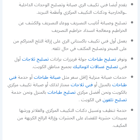
يقدم أيضا فني تكييف الري صيانة وتصليح الوحدات الداخلية
ـوالخارجية ودكتات التكييف المركزي وأنظمة التبريد.
تصليح وصيانة أنابيب التصريف ووعاء التصريف والكشف عن
الخراطيم ومعالجة انسداد خراطيم التصريف
يعمل أول فني تكييف باكستاني الري على إزالة الثلج المتراكم من
على المبخر وتصليح المكثف في حال تلفه.
ونوفر
تصليح طباخات
جولة فريزرات برادات
تصليح ثلاجات
أول
فني
تصليح غسالات اتوماتيك
بجميع مناطق الكويت.
خدمات صيانة منزلية [اقل سعر مثل
صيانة طباخات
أو خدمة
فني
طباخات
بالمنزل أو
فني ثلاجات
ممتاز لذلك أو صيانة تكييف مركزي
بالكويت ونحن أفضل مركزي
تصليح طباخات
بالمنزل ونحن خدمة
تصليح تلفون
في الكويت .
خدمة تنظيف وغسيل دكتات التكييف المركزي والفلاتر ورشها
بمبيدات حشرية للقضاء على الحشرات وإزالة الرائح الكريهة من
المكيف.