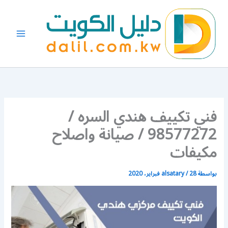
خطي
لى
لمحتوى
فني تكييف هندي السره /
98577272 / صيانة واصلاح
مكيفات
بواسطة
28 فبراير، 2020
/
alsatary