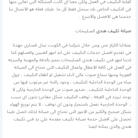
كفاءة التكييف في العمل ولكن معنا اي كانت المشكلة التي تعاني منها
في التكييف الخاص بك ستحل فقط كل ما عليك فعله هو الاتصال بنا
خدمتنا هي الافضل والاسرع .
صيانة تكييف هندي
الصليبخات
عملائنا الكرام نحن ومن خلال شركتنا في الكويت نبذل قصاري جهدنا
في تقديم افضل خدمات التكييف علي ايد امهر الفنيين وافضلهم كما
لدينا امهر فني تكييف هندي الصليبخات يتميز بالدقة والمهنية والسرعه
في العمل في كافة الاعطال واعمال التكييف التي تحتاج الي الصيانة
الفورية ومنها سماع صوت عالي اثناء تشغيل او اطفاء التكييف ، نزول
مياه من الوحدة الداخلية للتكييف ، وجود رائحة غير مرغوب فيها من
الوحدة الداخلية للتكييف ، صدور صوت من الوحدة الخارجية ولكن لا
يوجد تبريد في الغرفة ، توقف التكييف بشكل مفاجئ بدون اي سبب
، الوحدة الخارجية تعمل باستمرار ودون اي توقف ، لا يتم توزيع الهواء
بشكل صحيح والكثير من الامور التي تحتاج الي صيانة لذلك اتصل علينا
تحصل علي افضل خدمة صيانة تكييف مقدمة علي يد فني تكييف
هندي والذي يمكنه ايضا