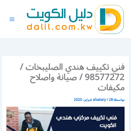
خطي
لى
لمحتوى
فني تكييف هندي الصليبخات /
98577272 / صيانة واصلاح
مكيفات
بواسطة
28 فبراير، 2020
/
alsatary