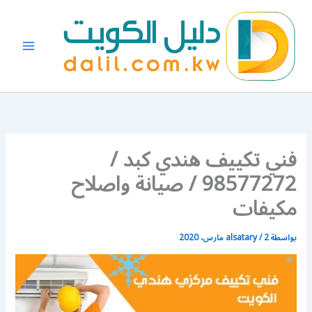
خطي
لى
لمحتوى
فني تكييف هندي كبد /
98577272 / صيانة واصلاح
مكيفات
بواسطة
2 مارس، 2020
/
alsatary