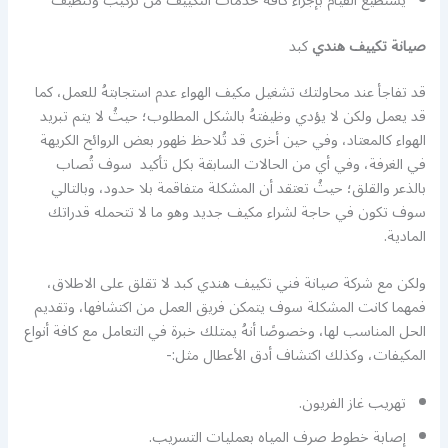
يستطيع القيام بإجراء كافة خدمات التكييف من تركيب وتنظيف
صيانة تكييف هندي
كبد
قد تفاجأ عند محاولتك تشغيل مكيف الهواء عدم استجابتهُ للعمل، كما
قد يعمل ولكن لا يؤدي وظيفتهُ بالشكل المطلوب؛ حيثُ لا يتم تبريد
الهواء كالمعتاد، وفي حين أخرى قد تُلاحظ ظهور بعض الروائح الكريهة
في الغرفة، وفي أي من الحالات السابقة بكل تأكيد سوف تُصاب
بالذعر والقلق؛ حيثُ تعتقد أن المشكلة متفاقمة بلا حدود، وبالتالي
سوف تكون في حاجة لشراء مكيف جديد وهو ما لا تتحمله قدراتك
المادية.
ولكن مع شركة صيانة فني تكييف هندي كبد لا تقلق على الاطلاق،
فمهما كانت المشكلة سوف يتمكن فريق العمل من اكتشافها، وتقديم
الحل المناسب لها، وخصوصًا أنهُ يمتلك خبرة في التعامل مع كافة أنواع
المكيفات، وكذلك اكتشاف أدق الأعطال مثل:-
تهريب غاز الفريون.
إصابة خطوط صرف المياه بعمليات التسريب.