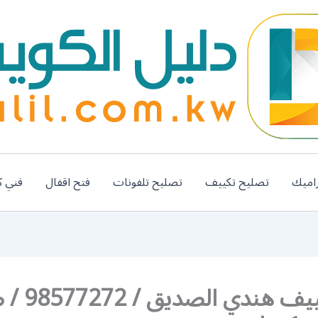
اميك
تصليح تكييف
تصليح تلفونات
فتح اقفال
فني ك
فني تكييف هندي