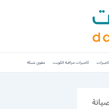
اميرات
كاميرات مراقبة الكويت
مقوي شبكة
 الصديق / 98577272 / صيانة