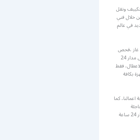
تكييف ونقل
ن خلال فني
يد في عالم
 غاز ،فحص
كمبريسر ، مع تامين كافة قطع ومستلزمات اجهزة التبريد والتكييف ، خدمات متاحة على مدار 24
اعطال، فقط
ة بكافة
اعمالنا، كما
اجئة
واكتشاف الاعطال قبل حدوثها، للاستعلام وطلب الخدمة يمكنكم التواصل معنا على مدار 24 ساعة