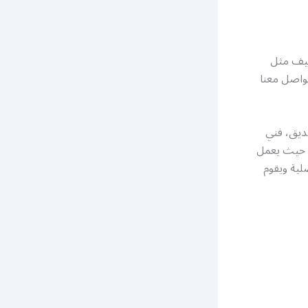
ييف مثل
واصل معنا
ديق، فني
، حيث يعمل
لية ويقوم