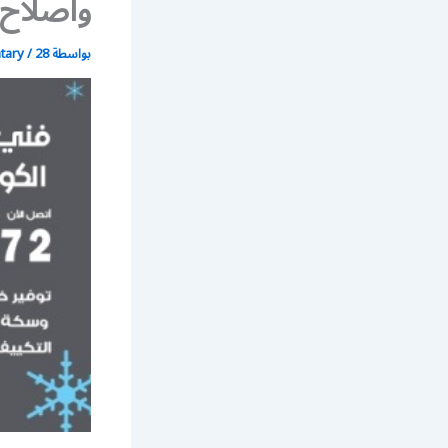
واصلاح
بواسطة
28 فبراير، 2020
/
atary