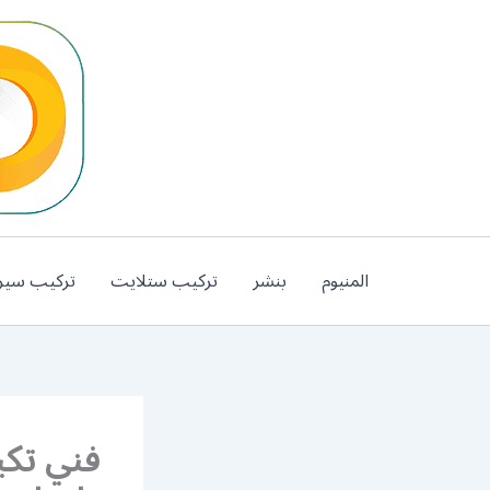
خطي
لى
لمحتوى
المنيوم
بنشر
تركيب ستلايت
تركيب سير