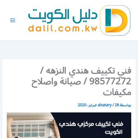
خطي
لى
لمحتوى
فني تكييف هندي النزهه /
98577272 / صيانة واصلاح
مكيفات
بواسطة
28 فبراير، 2020
/
alsatary