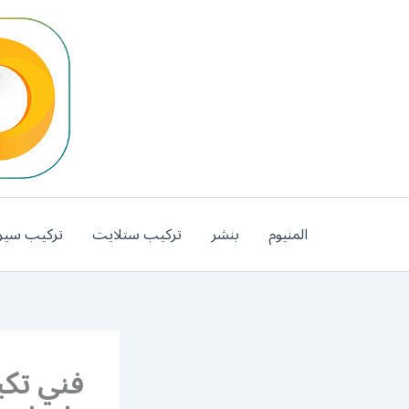
خطي
لى
لمحتوى
المنيوم
بنشر
تركيب ستلايت
تركيب سير