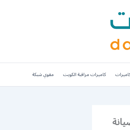
اميرات
كاميرات مراقبة الكويت
مقوي شبكة
قصور / 98577272 / صيانة