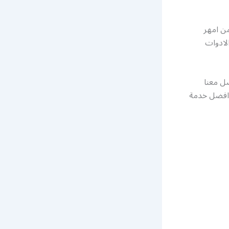
من امهر
لادوات
صل معنا
 افضل خدمة