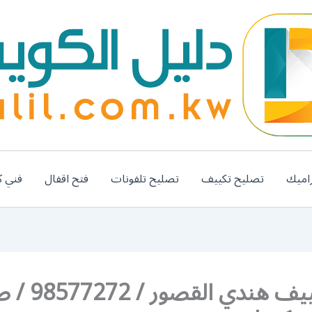
اميك
تصليح تكييف
تصليح تلفونات
فتح اقفال
فني ك
فني تكييف هندي ال