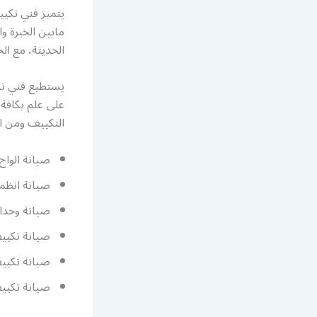
يتميز فني تكيي
مابين الخبرة وا
الحديثة، مع ا
يستطيع فني تك
على علم بكافة 
التكييف ومن ال
صيانة الواح UCKTWORK
صيانة انظمة 
صيانة وحدا
صيانة تكيي
صيانة تكييف
صيانة تكيي