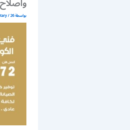
واصلاح
بواسطة
26 فبراير، 2020
/
atary