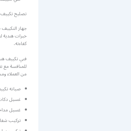
تصليح تكييف 
جهاز التكييف 
خبرات هندية ل
كفاءته،
فني تكييف هند
للمنافسة مع ت
من العملاء وم
صيانه تكيي
غسيل دكات
غسيل مداخ
تركيب شفا