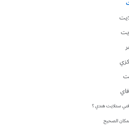
ت
ايت
يت
ر
كزي
نت
فاي
ني ستلايت هندي ؟
لمكان الصحيح