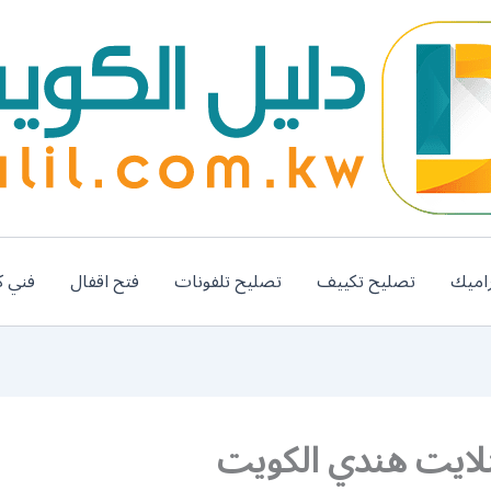
اميك
تصليح تكييف
تصليح تلفونات
فتح اقفال
فني ك
لايت هندي الكويت