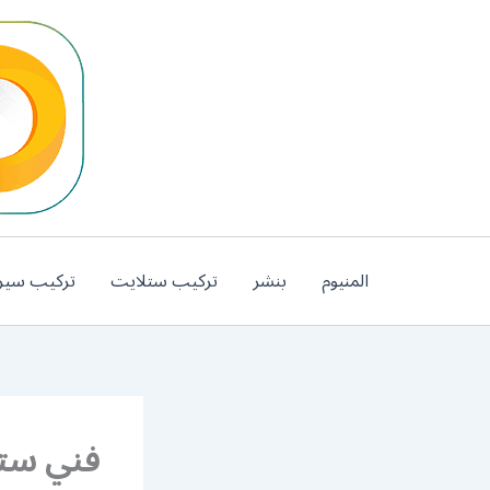
خطي
لى
لمحتوى
المنيوم
بنشر
تركيب ستلايت
تركيب سير
فني ست