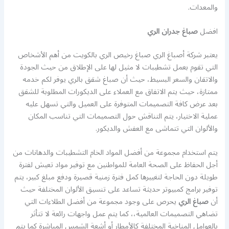
والمعدات.
افضل
صباغ جدران الري
يعتبر شركة أصباغ الري صباغ رخيص الري بالكويت من أهم الأشخاص
التي تقوم بعمل تشطيبات لا مثيل لها على الإطلاق من حيث الجودة
والاتقان والسعر البسيط، حيث أن صباغ شقق بالري يوفر لكم خدمه
ممتازة، حيث يتم الاتفاق مع العملاء على الديكورات المطلوبة للشقق
بعد عرض كافة التصميمات المتوفرة على العميل والتي تسهل عليه
عملية الاختيار، يتم التناقش حول التصميمات التي تناسب المكان
والألوان التي تتماشى مع العفش والديكور.
يتم استخدام مجموعة من أفضل المواد الخام التشطيبات والدهانات من
أجل الحفاظ على الصحة العامة للمواطنين مع توفير مواد تعيش لفترة
طويلة دون الحاجة لتغييرها كمل فترة زمنية قصيرة ودفع مبلغ كبير، يتم
توفير برامج كمبيوتر حديثة تساعد على تنسيق الألوان المختلفة حيث
أن
صباغ الري
يحرص على وجود مجموعة من أفضل الطلاءات التي
تضاهي التصميمات العالمية،، كما يتم عمل واجهات رائعة لا تتأثر
بالعوامل المناخية المختلفة كالأمطار أو أشعة الشمس المباشرة كما يتم