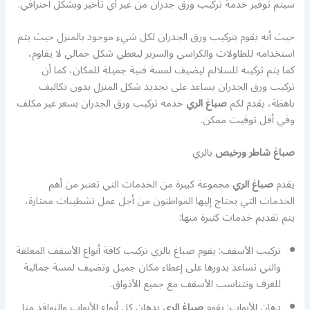
سيتم توفير خدمة تركيب ورق جدران من غير أي تأخير وبشكل احترافي.
حيث أنه يقوم بتركيب ورق الجدران لكل شيء موجود بالمنزل حيث يتم
استخدامه للطاولات والكراسي والسرير ليعطي شكل جمالي لا يقاوم،
كما يتم تركيبه للسلالم ليضيف لمسة فنية جميلة للمكان، كما أن
تركيب ورق الجدران يساعد على تجديد شكل المنزل بدون تكاليف
باهظة، يقدم لكم
صباغ الري
خدمه تركيب ورق الجدران بسعر غير مكلف
وفي أقل توقيت ممكن.
صباغ شاطر ورخيص
بالري
يقدم
صباغ الري
مجموعة كبيرة من الخدمات التي تعتبر من أهم
الخدمات التي يحتاج إليها المواطنون من أجل عمل تشطيبات ممتازة،
يتم تقديم خدمات كثيرة منها:
تركيب الأسقف: يقوم صباغ بالري تركيب كافة أنواع الأسقف المعلقة
والتي تساعد بدورها على إعطاء مكان جميل وتضيف لمسة جمالية
للغرف وتتناسب الأسقف مع جميع الأذواق.
دهان الأبواب: يقوم
صباغ الري
بدهان كل أنواع الأبواب والنوافذ متا