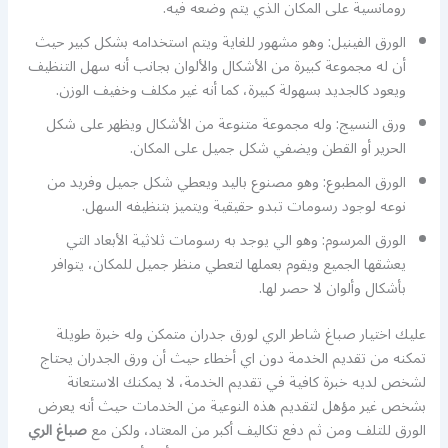
رومانسية على المكان الذي يتم وضعه فيه.
الورق الفينيل: وهو مشهور للغاية ويتم استخدامه بشكل كبير حيث
أن له مجموعة كبيرة من الأشكال والألوان بجانب أنه سهل التنظيف
ويعود كالجديد بسهولة كبيرة، كما أنه غير مكلف وخفيف الوزن.
ورق النسيج: وله مجموعة متنوعة من الأشكال ويظهر على شكل
الحرير أو القطن ويضفي شكل جميل على المكان.
الورق المطبوع: وهو مصنوع باليد ويعطي شكل جميل وفريد من
نوعه لوجود رسومات تبدو حقيقية ويتميز بتنظيفه السهل.
الورق المرسوم: وهو الي يوجد به رسومات ثلاثية الأبعاد التي
يعشقها الجميع ويقوم بعملها لتعطي منظر جميل للمكان، يتوافر
بأشكال وألوان لا حصر لها.
عليك اختيار صباغ شاطر الري لورق جدران متمكن وله خبرة طويلة
تمكنه من تقديم الخدمة دون اي أخطاء حيث أن ورق الجدران يحتاج
لشخص لديه خبرة كافية في تقديم الخدمة، لا يمكنك الاستعانة
بشخص غير مؤهل لتقديم هذه النوعية من الخدمات حيث أنه يعرض
الورق للتلف ومن ثم دفع تكاليف أكبر من المعتاد، ولكن مع
صباغ الري