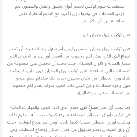
تشطيبات سوبر لوكس لجميع أنواع الشقق والفلل والقصور، يتم
توفير الخدمات في وقتها دون تأخير، مع تقديم أسعار لا تقبل
منافسة من أي مكان آخر.
فني
تركيب ورق جدران
الري
فني تركيب ورق جدران مضمون ليس أمر سهل ولذلك عليك أن تختار
صباغ الري
الذي يقدم لكم مجموعة من أفضل أوراق ورق الجدران الذي
يتميز بالمتانة والألوان الجميلة، حيث يجب أن تحصل على مجموعة من
الضمانات التي تساعدك على تركيب ورق الجدران دون قلق، لا يمكنك
شراء ورق الحيطان من مكان مجهول حيث أنك ستدفع مبلغ ضخم
دون وجود ضمانات ولكن الفني ذات الخبرة سوف يقدم لكم مجموعة
من الضمانات على جودة الورق.
كما يجب أن تختار
صباغ الري
معلم الذي لديه الخبرة والمهارات العالية
في تركيب أوراق الحيطان المختلفة بسرعة كبيرة، حيث أنه سيقوم بفك
وتركيب أوراق الحيطان بسرعة كبيرة للغاية ومن غير ضياع للوقت، حيث
أن ورق الحيطان يعتبر مسؤول عن جمال المنزل ويحتاج للتنظيف وفي
حالة استخدام ورق جدرن غير جيد سوف ينقطع ويتعرض للتلف بسرعة