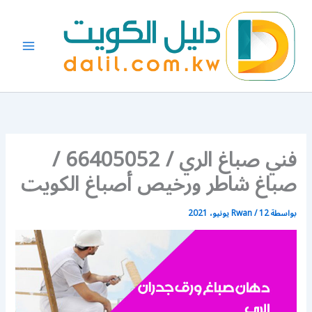
خطي
لى
لمحتوى
فني صباغ الري / 66405052 /
صباغ شاطر ورخيص أصباغ الكويت
بواسطة
12 يونيو، 2021
/
Rwan