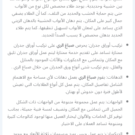
بين خشبية وحديدية، يوجد طلاء مخصص لكل نوع من الأبواب
حتى يتم حماية الخشب والحديد من التلف، كما أن الطلاء يضفي
جمال كبير على المكان، يتم دهان الأبواب الخشبية بالدهان الزيتي
الذي يساعد على لمعان الأبواب لتسهيل تنظيفها، كما يتم طلاء
الحديد بدهان مخصص لا يسبب الصدأ للحديد.
تركيب أوراق جدران: يحرص
صباغ الري
على تركيب أوراق جدران
ممتازة تساعد على تقديم خدمة ممتازة ليتم عمل أوراق جدران تليق
مع المكان وتتماشى مع الديكورات والأثاث الموجود بالمنازل
والفلل، يتم تركيب شتى أنواع ورق الجدران من خلال صباغ الري .
الدهانات: يقوم
صباغ الري
بعمل دهانات لأي مساحة مع الاهتمام
الشامل تفاصيل المكان، يتم عمل كل أنواع الطلاءات التي تعيش
لأطول فترة دون خدوش أو بهتان.
الواجهات: يتم عمل مجموعة متنوعة من الواجهات ذات الشكل
الجميل التي تتماشى مع المكان وتضيف لمسة فنية جميلة، بجانب
توفير كل الخامات والألوان ليختار العميل منها لوجود كتالوجات كثيرة
ومتنوعة تساعد العملاء على الاختيار.
الديكورات: يتم عمل جبس بورد ورسومات ثلاثة الأبعاد مع وجود