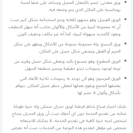
ورق معدني: تتميز باللمعان الجميل ويساعد على ضفا لمسة
رومانسية على المكان الذي يتم وضعه فيه.
الورق الفينيل: وهو مشهور للغاية ويتم استخدامه بشكل كبير حيث
أن له مجموعة كبيرة من الأشكال والألوان بجانب أنه سهل التنظيف
ويعود كالجديد بسهولة كبيرة، كما أنه غير مكلف وخفيف الوزن.
ورق النسيج: وله مجموعة متنوعة من الأشكال ويظهر على شكل
الحرير أو القطن ويضفي شكل جميل على المكان.
الورق المطبوع: وهو مصنوع باليد ويعطي شكل جميل وفريد من
نوعه لوجود رسومات تبدو حقيقية ويتميز بتنظيفه السهل.
الورق المرسوم: وهو الي يوجد به رسومات ثلاثية الأبعاد التي
يعشقها الجميع ويقوم بعملها لتعطي منظر جميل للمكان، يتوافر
بأشكال وألوان لا حصر لها.
عليك اختيار صباغ شاطر قرطبة لورق جدران متمكن وله خبرة طويلة
تمكنه من تقديم الخدمة دون اي أخطاء حيث أن ورق الجدران يحتاج
لشخص لديه خبرة كافية في تقديم الخدمة، لا يمكنك الاستعانة
بشخص غير مؤهل لتقديم هذه النوعية من الخدمات حيث أنه يعرض