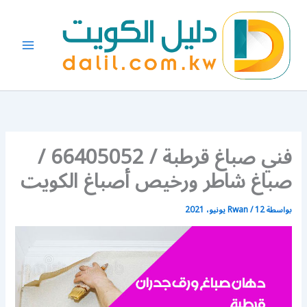
خطي
لى
لمحتوى
فني صباغ قرطبة / 66405052 /
صباغ شاطر ورخيص أصباغ الكويت
بواسطة
12 يونيو، 2021
/
Rwan