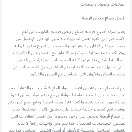
الطلاءات والمواد والمعدات.
افضل
صباغ جدران قرطبة
يعتبر شركة أصباغ قرطبة صباغ رخيص قرطبة بالكويت من أهم
الأشخاص التي تقوم بعمل تشطيبات لا مثيل لها على الإطلاق من
حيث الجودة والاتقان والسعر البسيط، حيث أن صباغ شقق بقرطبة
يوفر لكم خدمه ممتازة، حيث يتم الاتفاق مع العملاء على الديكورات
المطلوبة للشقق بعد عرض كافة التصميمات المتوفرة على العميل
والتي تسهل عليه عملية الاختيار، يتم التناقش حول التصميمات التي
تناسب المكان والألوان التي تتماشى مع العفش والديكور.
يتم استخدام مجموعة من أفضل المواد الخام التشطيبات والدهانات من
أجل الحفاظ على الصحة العامة للمواطنين مع توفير مواد تعيش لفترة
طويلة دون الحاجة لتغييرها كمل فترة زمنية قصيرة ودفع مبلغ كبير، يتم
توفير برامج كمبيوتر حديثة تساعد على تنسيق الألوان المختلفة حيث
أن
صباغ قرطبة
يحرص على وجود مجموعة من أفضل الطلاءات التي
تضاهي التصميمات العالمية،، كما يتم عمل واجهات رائعة لا تتأثر
بالعوامل المناخية المختلفة كالأمطار أو أشعة الشمس المباشرة كما يتم