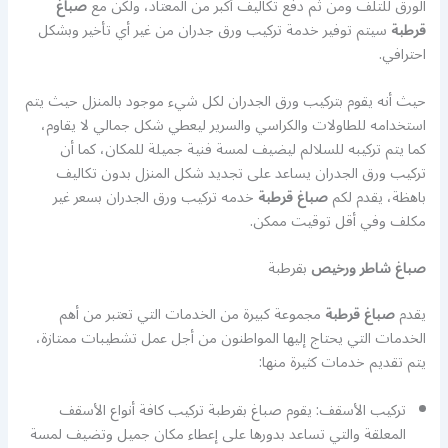
الورق للتلف ومن ثم دفع تكاليف أكبر من المعتاد، ولكن مع
صباغ
قرطبة
سيتم توفير خدمة تركيب ورق جدران من غير أي تأخير وبشكل
احترافي.
حيث أنه يقوم بتركيب ورق الجدران لكل شيء موجود بالمنزل حيث يتم
استخدامه للطاولات والكراسي والسرير ليعطي شكل جمالي لا يقاوم،
كما يتم تركيبه للسلالم ليضيف لمسة فنية جميلة للمكان، كما أن
تركيب ورق الجدران يساعد على تجديد شكل المنزل بدون تكاليف
باهظة، يقدم لكم
صباغ قرطبة
خدمه تركيب ورق الجدران بسعر غير
مكلف وفي أقل توقيت ممكن.
صباغ شاطر ورخيص
بقرطبة
يقدم
صباغ قرطبة
مجموعة كبيرة من الخدمات التي تعتبر من أهم
الخدمات التي يحتاج إليها المواطنون من أجل عمل تشطيبات ممتازة،
يتم تقديم خدمات كثيرة منها:
تركيب الأسقف: يقوم صباغ بقرطبة تركيب كافة أنواع الأسقف
المعلقة والتي تساعد بدورها على إعطاء مكان جميل وتضيف لمسة