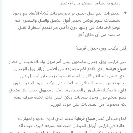
ومتنوعة تساعد العملاء على الاختيار.
الديكورات: يتم عمل جبس بورد ورسومات ثلاثة الأبعاد مع وجود
تشطيبات سوبر لوكس لجميع أنواع الشقق والفلل والقصور، يتم
توفير الخدمات في وقتها دون تأخير، مع تقديم أسعار لا تقبل
منافسة من أي مكان آخر.
فني
تركيب ورق جدران
قرطبة
فني تركيب ورق جدران مضمون ليس أمر سهل ولذلك عليك أن تختار
صباغ قرطبة
الذي يقدم لكم مجموعة من أفضل أوراق ورق الجدران
الذي يتميز بالمتانة والألوان الجميلة، حيث يجب أن تحصل على
مجموعة من الضمانات التي تساعدك على تركيب ورق الجدران دون
قلق، لا يمكنك شراء ورق الحيطان من مكان مجهول حيث أنك ستدفع
مبلغ ضخم دون وجود ضمانات ولكن الفني ذات الخبرة سوف يقدم
لكم مجموعة من الضمانات على جودة الورق.
كما يجب أن تختار
صباغ قرطبة
معلم الذي لديه الخبرة والمهارات
العالية في تركيب أوراق الحيطان المختلفة بسرعة كبيرة، حيث أنه
سيقوم بفك وتركيب أوراق الحيطان بسرعة كبيرة للغاية ومن غير ضياع