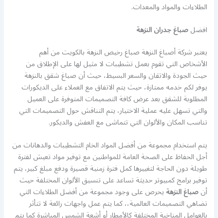
الطلاءات والمواد والمعدات.
افضل
صباغ جدران النزهة
يعتبر شركة أصباغ النزهة صباغ رخيص النزهة بالكويت من أهم
الأشخاص التي تقوم بعمل تشطيبات لا مثيل لها على الإطلاق من
حيث الجودة والاتقان والسعر البسيط، حيث أن صباغ شقق بالنزهة
يوفر لكم خدمه ممتازة، حيث يتم الاتفاق مع العملاء على الديكورات
المطلوبة للشقق بعد عرض كافة التصميمات المتوفرة على العميل
والتي تسهل عليه عملية الاختيار، يتم التناقش حول التصميمات التي
تناسب المكان والألوان التي تتماشى مع العفش والديكور.
يتم استخدام مجموعة من أفضل المواد الخام التشطيبات والدهانات من
أجل الحفاظ على الصحة العامة للمواطنين مع توفير مواد تعيش لفترة
طويلة دون الحاجة لتغييرها كمل فترة زمنية قصيرة ودفع مبلغ كبير، يتم
توفير برامج كمبيوتر حديثة تساعد على تنسيق الألوان المختلفة حيث
أن
صباغ النزهة
يحرص على وجود مجموعة من أفضل الطلاءات التي
تضاهي التصميمات العالمية،، كما يتم عمل واجهات رائعة لا تتأثر
بالعوامل المناخية المختلفة كالأمطار أو أشعة الشمس المباشرة كما يتم