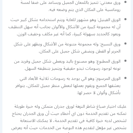
ورق معدني: تتميز باللمعان الجميل ويساعد على ضفا لمسة
رومانسية على المكان الذي يتم وضعه فيه.
الورق الفينيل: وهو مشهور للغاية ويتم استخدامه بشكل كبير حيث
أن له مجموعة كبيرة من الأشكال والألوان بجانب أنه سهل التنظيف
ويعود كالجديد بسهولة كبيرة، كما أنه غير مكلف وخفيف الوزن.
ورق النسيج: وله مجموعة متنوعة من الأشكال ويظهر على شكل
الحرير أو القطن ويضفي شكل جميل على المكان.
الورق المطبوع: وهو مصنوع باليد ويعطي شكل جميل وفريد من
نوعه لوجود رسومات تبدو حقيقية ويتميز بتنظيفه السهل.
الورق المرسوم: وهو الي يوجد به رسومات ثلاثية الأبعاد التي
يعشقها الجميع ويقوم بعملها لتعطي منظر جميل للمكان، يتوافر
بأشكال وألوان لا حصر لها.
عليك اختيار صباغ شاطر النزهة لورق جدران متمكن وله خبرة طويلة
تمكنه من تقديم الخدمة دون اي أخطاء حيث أن ورق الجدران يحتاج
لشخص لديه خبرة كافية في تقديم الخدمة، لا يمكنك الاستعانة
بشخص غير مؤهل لتقديم هذه النوعية من الخدمات حيث أنه يعرض