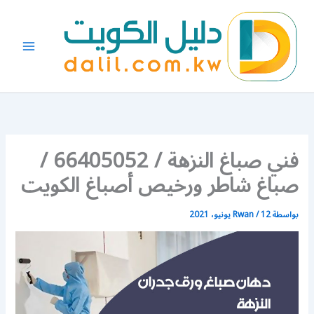
خطي
لى
لمحتوى
فني صباغ النزهة / 66405052 /
صباغ شاطر ورخيص أصباغ الكويت
بواسطة
12 يونيو، 2021
/
Rwan