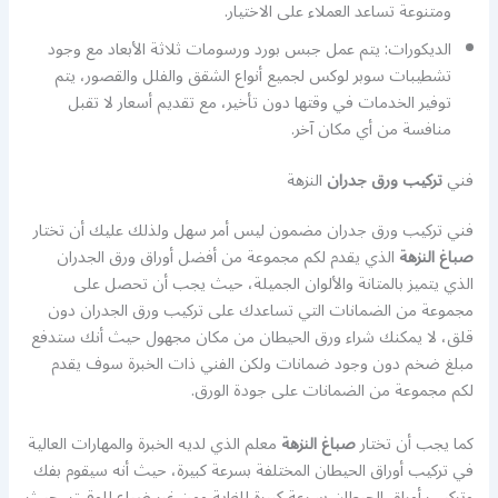
ومتنوعة تساعد العملاء على الاختيار.
الديكورات: يتم عمل جبس بورد ورسومات ثلاثة الأبعاد مع وجود
تشطيبات سوبر لوكس لجميع أنواع الشقق والفلل والقصور، يتم
توفير الخدمات في وقتها دون تأخير، مع تقديم أسعار لا تقبل
منافسة من أي مكان آخر.
فني
تركيب ورق جدران
النزهة
فني تركيب ورق جدران مضمون ليس أمر سهل ولذلك عليك أن تختار
صباغ النزهة
الذي يقدم لكم مجموعة من أفضل أوراق ورق الجدران
الذي يتميز بالمتانة والألوان الجميلة، حيث يجب أن تحصل على
مجموعة من الضمانات التي تساعدك على تركيب ورق الجدران دون
قلق، لا يمكنك شراء ورق الحيطان من مكان مجهول حيث أنك ستدفع
مبلغ ضخم دون وجود ضمانات ولكن الفني ذات الخبرة سوف يقدم
لكم مجموعة من الضمانات على جودة الورق.
كما يجب أن تختار
صباغ النزهة
معلم الذي لديه الخبرة والمهارات العالية
في تركيب أوراق الحيطان المختلفة بسرعة كبيرة، حيث أنه سيقوم بفك
وتركيب أوراق الحيطان بسرعة كبيرة للغاية ومن غير ضياع للوقت، حيث