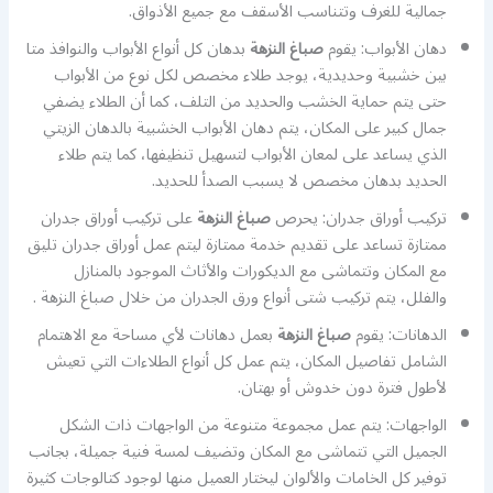
جمالية للغرف وتتناسب الأسقف مع جميع الأذواق.
دهان الأبواب: يقوم
صباغ النزهة
بدهان كل أنواع الأبواب والنوافذ متا
بين خشبية وحديدية، يوجد طلاء مخصص لكل نوع من الأبواب
حتى يتم حماية الخشب والحديد من التلف، كما أن الطلاء يضفي
جمال كبير على المكان، يتم دهان الأبواب الخشبية بالدهان الزيتي
الذي يساعد على لمعان الأبواب لتسهيل تنظيفها، كما يتم طلاء
الحديد بدهان مخصص لا يسبب الصدأ للحديد.
تركيب أوراق جدران: يحرص
صباغ النزهة
على تركيب أوراق جدران
ممتازة تساعد على تقديم خدمة ممتازة ليتم عمل أوراق جدران تليق
مع المكان وتتماشى مع الديكورات والأثاث الموجود بالمنازل
والفلل، يتم تركيب شتى أنواع ورق الجدران من خلال صباغ النزهة .
الدهانات: يقوم
صباغ النزهة
بعمل دهانات لأي مساحة مع الاهتمام
الشامل تفاصيل المكان، يتم عمل كل أنواع الطلاءات التي تعيش
لأطول فترة دون خدوش أو بهتان.
الواجهات: يتم عمل مجموعة متنوعة من الواجهات ذات الشكل
الجميل التي تتماشى مع المكان وتضيف لمسة فنية جميلة، بجانب
توفير كل الخامات والألوان ليختار العميل منها لوجود كتالوجات كثيرة