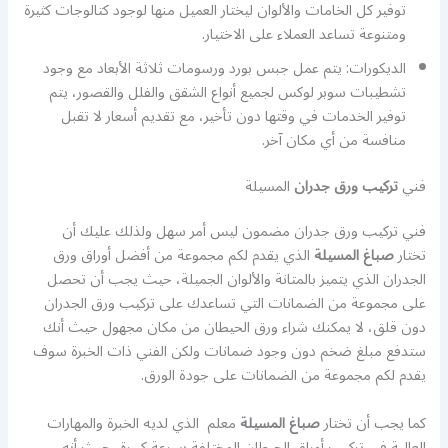
توفير كل الخامات والألوان ليختار العميل منها لوجود كتالوجات كثيرة
ومتنوعة تساعد العملاء على الاختيار.
الديكورات: يتم عمل جبس بورد ورسومات ثلاثة الأبعاد مع وجود
تشطيبات سوبر لوكس لجميع أنواع الشقق والفلل والقصور، يتم
توفير الخدمات في وقتها دون تأخير، مع تقديم أسعار لا تقبل
منافسة من أي مكان آخر.
فني
تركيب ورق جدران
المسيلة
فني تركيب ورق جدران مضمون ليس أمر سهل ولذلك عليك أن
تختار
صباغ المسيلة
الذي يقدم لكم مجموعة من أفضل أوراق ورق
الجدران الذي يتميز بالمتانة والألوان الجميلة، حيث يجب أن تحصل
على مجموعة من الضمانات التي تساعدك على تركيب ورق الجدران
دون قلق، لا يمكنك شراء ورق الحيطان من مكان مجهول حيث أنك
ستدفع مبلغ ضخم دون وجود ضمانات ولكن الفني ذات الخبرة سوف
يقدم لكم مجموعة من الضمانات على جودة الورق.
كما يجب أن تختار
صباغ المسيلة
معلم الذي لديه الخبرة والمهارات
العالية في تركيب أوراق الحيطان المختلفة بسرعة كبيرة، حيث أنه