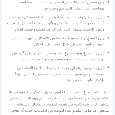
ورق معدني: تتميز باللمعان الجميل ويساعد على ضفا لمسة
رومانسية على المكان الذي يتم وضعه فيه.
الورق الفينيل: وهو مشهور للغاية ويتم استخدامه بشكل كبير حيث
أن له مجموعة كبيرة من الأشكال والألوان بجانب أنه سهل التنظيف
ويعود كالجديد بسهولة كبيرة، كما أنه غير مكلف وخفيف الوزن.
ورق النسيج: وله مجموعة متنوعة من الأشكال ويظهر على شكل
الحرير أو القطن ويضفي شكل جميل على المكان.
الورق المطبوع: وهو مصنوع باليد ويعطي شكل جميل وفريد من
نوعه لوجود رسومات تبدو حقيقية ويتميز بتنظيفه السهل.
الورق المرسوم: وهو الي يوجد به رسومات ثلاثية الأبعاد التي
يعشقها الجميع ويقوم بعملها لتعطي منظر جميل للمكان، يتوافر
بأشكال وألوان لا حصر لها.
عليك اختيار صباغ شاطر المسيلة لورق جدران متمكن وله خبرة طويلة
تمكنه من تقديم الخدمة دون اي أخطاء حيث أن ورق الجدران يحتاج
لشخص لديه خبرة كافية في تقديم الخدمة، لا يمكنك الاستعانة
بشخص غير مؤهل لتقديم هذه النوعية من الخدمات حيث أنه يعرض