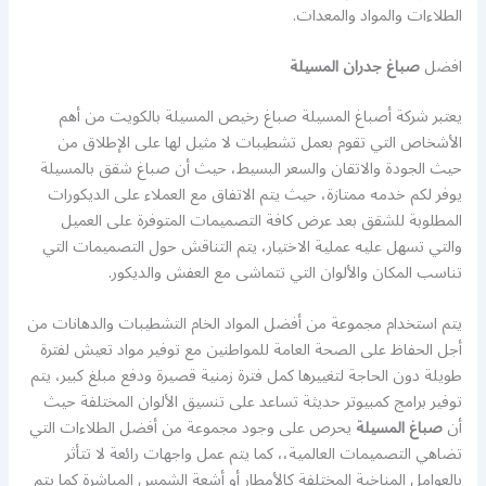
الطلاءات والمواد والمعدات.
افضل
صباغ جدران المسيلة
يعتبر شركة أصباغ المسيلة صباغ رخيص المسيلة بالكويت من أهم
الأشخاص التي تقوم بعمل تشطيبات لا مثيل لها على الإطلاق من
حيث الجودة والاتقان والسعر البسيط، حيث أن صباغ شقق بالمسيلة
يوفر لكم خدمه ممتازة، حيث يتم الاتفاق مع العملاء على الديكورات
المطلوبة للشقق بعد عرض كافة التصميمات المتوفرة على العميل
والتي تسهل عليه عملية الاختيار، يتم التناقش حول التصميمات التي
تناسب المكان والألوان التي تتماشى مع العفش والديكور.
يتم استخدام مجموعة من أفضل المواد الخام التشطيبات والدهانات من
أجل الحفاظ على الصحة العامة للمواطنين مع توفير مواد تعيش لفترة
طويلة دون الحاجة لتغييرها كمل فترة زمنية قصيرة ودفع مبلغ كبير، يتم
توفير برامج كمبيوتر حديثة تساعد على تنسيق الألوان المختلفة حيث
أن
صباغ المسيلة
يحرص على وجود مجموعة من أفضل الطلاءات التي
تضاهي التصميمات العالمية،، كما يتم عمل واجهات رائعة لا تتأثر
بالعوامل المناخية المختلفة كالأمطار أو أشعة الشمس المباشرة كما يتم