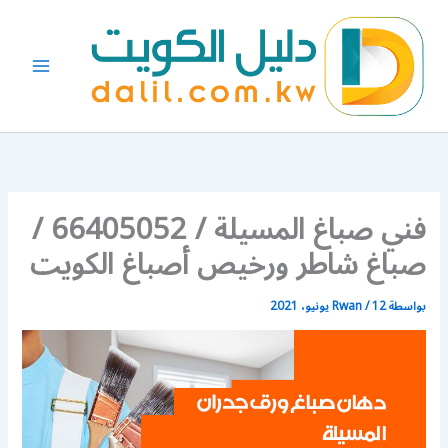
خطي
لى
لمحتوى
فني صباغ المسيلة / 66405052 /
صباغ شاطر ورخيص أصباغ الكويت
بواسطة
12 يونيو، 2021
/
Rwan