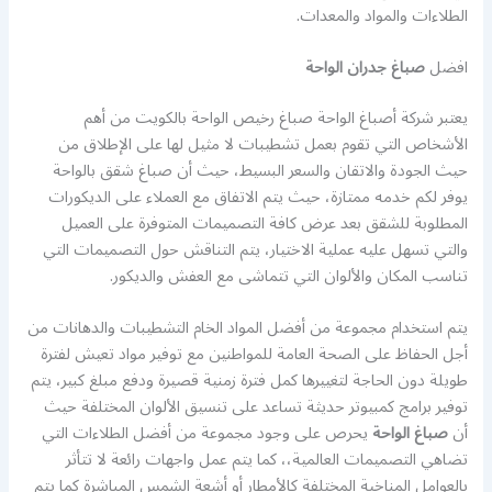
الطلاءات والمواد والمعدات.
افضل
صباغ جدران الواحة
يعتبر شركة أصباغ الواحة صباغ رخيص الواحة بالكويت من أهم
الأشخاص التي تقوم بعمل تشطيبات لا مثيل لها على الإطلاق من
حيث الجودة والاتقان والسعر البسيط، حيث أن صباغ شقق بالواحة
يوفر لكم خدمه ممتازة، حيث يتم الاتفاق مع العملاء على الديكورات
المطلوبة للشقق بعد عرض كافة التصميمات المتوفرة على العميل
والتي تسهل عليه عملية الاختيار، يتم التناقش حول التصميمات التي
تناسب المكان والألوان التي تتماشى مع العفش والديكور.
يتم استخدام مجموعة من أفضل المواد الخام التشطيبات والدهانات من
أجل الحفاظ على الصحة العامة للمواطنين مع توفير مواد تعيش لفترة
طويلة دون الحاجة لتغييرها كمل فترة زمنية قصيرة ودفع مبلغ كبير، يتم
توفير برامج كمبيوتر حديثة تساعد على تنسيق الألوان المختلفة حيث
أن
صباغ الواحة
يحرص على وجود مجموعة من أفضل الطلاءات التي
تضاهي التصميمات العالمية،، كما يتم عمل واجهات رائعة لا تتأثر
بالعوامل المناخية المختلفة كالأمطار أو أشعة الشمس المباشرة كما يتم