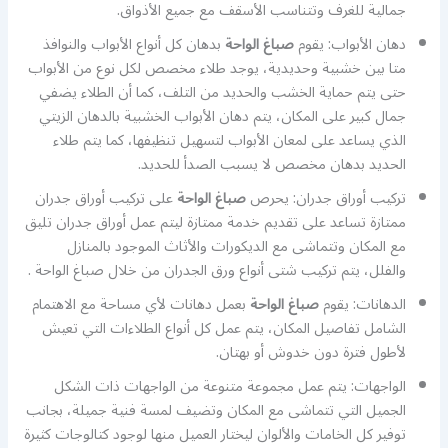
جمالية للغرف وتتناسب الأسقف مع جميع الأذواق.
دهان الأبواب: يقوم
صباغ الواحة
بدهان كل أنواع الأبواب والنوافذ
متا بين خشبية وحديدية، يوجد طلاء مخصص لكل نوع من الأبواب
حتى يتم حماية الخشب والحديد من التلف، كما أن الطلاء يضفي
جمال كبير على المكان، يتم دهان الأبواب الخشبية بالدهان الزيتي
الذي يساعد على لمعان الأبواب لتسهيل تنظيفها، كما يتم طلاء
الحديد بدهان مخصص لا يسبب الصدأ للحديد.
تركيب أوراق جدران: يحرص
صباغ الواحة
على تركيب أوراق جدران
ممتازة تساعد على تقديم خدمة ممتازة ليتم عمل أوراق جدران تليق
مع المكان وتتماشى مع الديكورات والأثاث الموجود بالمنازل
والفلل، يتم تركيب شتى أنواع ورق الجدران من خلال صباغ الواحة .
الدهانات: يقوم
صباغ الواحة
بعمل دهانات لأي مساحة مع الاهتمام
الشامل تفاصيل المكان، يتم عمل كل أنواع الطلاءات التي تعيش
لأطول فترة دون خدوش أو بهتان.
الواجهات: يتم عمل مجموعة متنوعة من الواجهات ذات الشكل
الجميل التي تتماشى مع المكان وتضيف لمسة فنية جميلة، بجانب
توفير كل الخامات والألوان ليختار العميل منها لوجود كتالوجات كثيرة