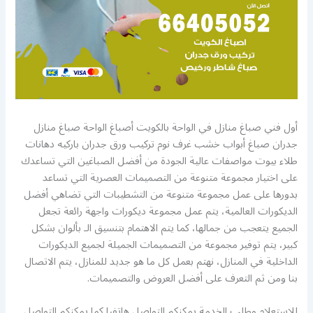
أول فني صباغ منازل في الواحة بالكويت أصباغ الواحة صباغ منازل
جدران صباغ أبواب خشب غرف نوم تركيب ورق جدران باركيه دهانات
طلاء بيوت مواصفات عالية الجودة من أفضل الصباغين التي تساعدك
على اختيار مجموعة متنوعة من التصميمات العصرية التي تساعد
بدورها على عمل مجموعة متنوعة من التشطيبات التي تضاهي أفضل
الديكورات العالمية، يتم عمل مجموعة ديكورات واجهة رائعة تجعل
الجميع يتعجب من جمالها، كما يتم الاهتمام بتنسيق الـ بألوان بشكل
كبير، يتم توفير مجموعة من التصميمات الجميلة لجميع الديكورات
الداخلية في المنازل، نهتم بعمل كل ما هو جديد للمنازل، يتم الاتصال
بنا ومن ثم التعرف على أفضل العروض والتصميمات.
للاستعلام وطلب الخدمة يمكنكم التواصل هاتفيا كما يمكنكم التواصل