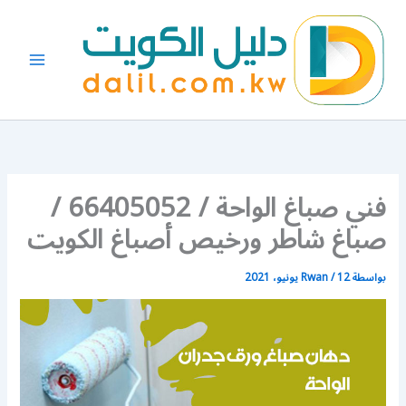
خطي
لى
لمحتوى
فني صباغ الواحة / 66405052 /
صباغ شاطر ورخيص أصباغ الكويت
بواسطة
12 يونيو، 2021
/
Rwan