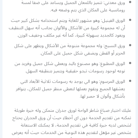
ورق معدني: تتميز باللمعان الجميل ويساعد على ضفا لمسة
رومانسية على المكان الذي يتم وضعه فيه.
الورق الفينيل: وهو مشهور للغاية ويتم استخدامه بشكل كبير حيث
أن له مجموعة كبيرة من الأشكال والألوان بجانب أنه سهل التنظيف
ويعود كالجديد بسهولة كبيرة، كما أنه غير مكلف وخفيف الوزن.
ورق النسيج: وله مجموعة متنوعة من الأشكال ويظهر على شكل
الحرير أو القطن ويضفي شكل جميل على المكان.
الورق المطبوع: وهو مصنوع باليد ويعطي شكل جميل وفريد من
نوعه لوجود رسومات تبدو حقيقية ويتميز بتنظيفه السهل.
الورق المرسوم: وهو الي يوجد به رسومات ثلاثية الأبعاد التي
يعشقها الجميع ويقوم بعملها لتعطي منظر جميل للمكان، يتوافر
بأشكال وألوان لا حصر لها.
عليك اختيار صباغ شاطر الواحة لورق جدران متمكن وله خبرة طويلة
تمكنه من تقديم الخدمة دون اي أخطاء حيث أن ورق الجدران يحتاج
لشخص لديه خبرة كافية في تقديم الخدمة، لا يمكنك الاستعانة
بشخص غير مؤهل لتقديم هذه النوعية من الخدمات حيث أنه يعرض