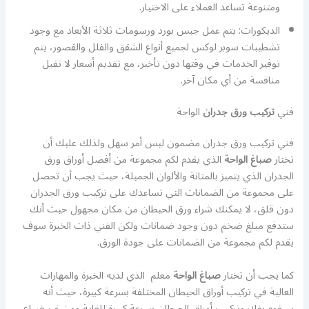
ومتنوعة تساعد العملاء على الاختيار.
الديكورات: يتم عمل جبس بورد ورسومات ثلاثة الأبعاد مع وجود
تشطيبات سوبر لوكس لجميع أنواع الشقق والفلل والقصور، يتم
توفير الخدمات في وقتها دون تأخير، مع تقديم أسعار لا تقبل
منافسة من أي مكان آخر.
فني
تركيب ورق جدران
الواحة
فني تركيب ورق جدران مضمون ليس أمر سهل ولذلك عليك أن
تختار
صباغ الواحة
الذي يقدم لكم مجموعة من أفضل أوراق ورق
الجدران الذي يتميز بالمتانة والألوان الجميلة، حيث يجب أن تحصل
على مجموعة من الضمانات التي تساعدك على تركيب ورق الجدران
دون قلق، لا يمكنك شراء ورق الحيطان من مكان مجهول حيث أنك
ستدفع مبلغ ضخم دون وجود ضمانات ولكن الفني ذات الخبرة سوف
يقدم لكم مجموعة من الضمانات على جودة الورق.
كما يجب أن تختار
صباغ الواحة
معلم الذي لديه الخبرة والمهارات
العالية في تركيب أوراق الحيطان المختلفة بسرعة كبيرة، حيث أنه
سيقوم بفك وتركيب أوراق الحيطان بسرعة كبيرة للغاية ومن غير ضياع