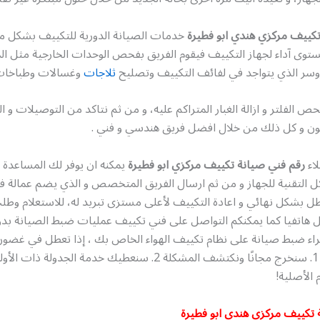
كييف مركزي هندي ابو فطيرة
خدمات الصيانة الدورية للتكييف بشكل م
وى آداء لجهاز التكييف فيقوم الفريق بفحص الوحدات الخارجية مثل ال
روسر الذي يتواجد في لفائف التكييف وتصليح
ثلاجات
وغسالات وطباخات
 الفلتر و ازالة الغبار المتراكم عليه، و من ثم نتاكد من التوصيلات و ا
يون و كل ذلك من خلال افضل فريق هندسي و فني .
اء
رقم فني صيانة تكييف مركزي ابو فطيرة
يمكنه ان يوفر لك المساعدة 
كل التقنية للجهاز و من ثم ارسال الفريق المتخصص و الذي يضم عمالة فن
عطل بشكل نهائي و اعادة التكييف لأعلى مستزى تبريد له، للاستعلام وط
ل هاتفيا كما يمكنكم التواصل على فني تكييف عمليات ضبط الصيانة بد
 الأصلية!
 تكييف مركزي هندي ابو فطيرة