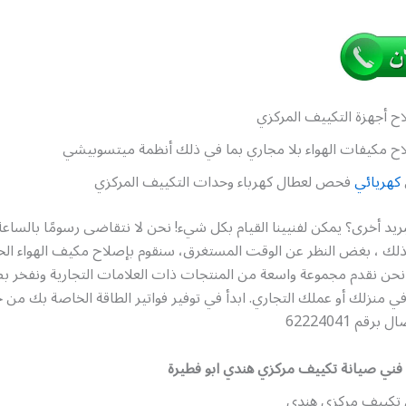
ح أجهزة التكييف المركزي
ح مكيفات الهواء بلا مجاري بما في ذلك أنظمة ميتسوبيشي
كهريائي
فحص لعطال كهرباء وحدات التكييف المركزي
ريد أخرى؟ يمكن لفنيينا القيام بكل شيء! نحن لا نتقاضى رسومًا بالساعة 
. لذلك ، بغض النظر عن الوقت المستغرق، سنقوم بإصلاح مكيف الهواء ا
ن نقدم مجموعة واسعة من المنتجات ذات العلامات التجارية ونفخر ب
 في منزلك أو عملك التجاري. ابدأ في توفير فواتير الطاقة الخاصة بك من 
قم 62224041
فني صيانة تكييف مركزي هندي ابو فطيرة
 تكييف مركزي هندي