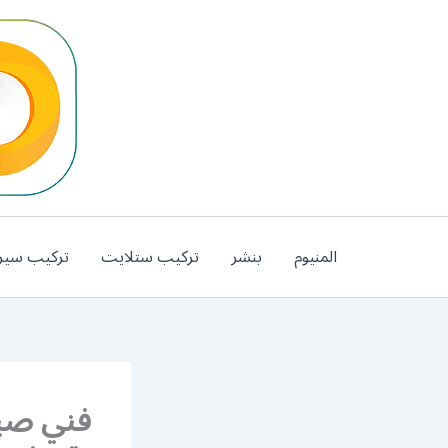
خطي
لى
لمحتوى
المنيوم
بنشر
تركيب ستلايت
تركيب سير