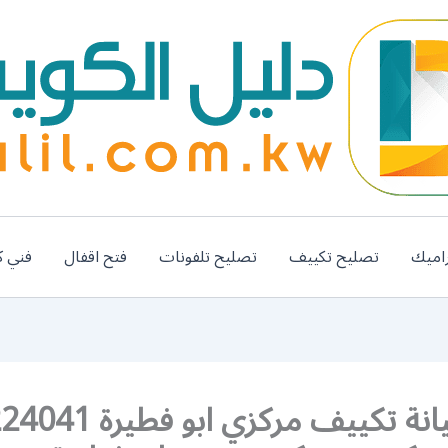
اميك
تصليح تكييف
تصليح تلفونات
فتح اقفال
فني ك
فني صيانة تكييف مركزي ابو 