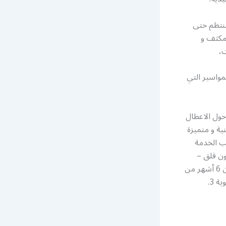
نتظم حتى
مكثف و
،
لمواسير التي
حول الاعطال
ية و متميزة
لب الخدمة
ون قلق –
عندما نقوم بإجراء ضبط صيانة على نظام تكييف الهواء الخاص بك ، إذا تعطل في غضون 6 أشهر من
تاريخ الخدمة ؛ 1. سنخرج مجانًا ونكتشف المشكلة 2. سنعطيك خدمة الجدولة ذات الأولوية 3.