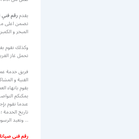
يقدم
رقم فني ت
تضمن اعلى مست
المبخر و الكمب
وكذلك نقوم بفحص
تحمل غاز الفر
فريق خدمة عمل
الفنية و المشا
يقوم بانهاء ال
يمكنكم التواص
… ونعيد الرسوم
رقم فني صيانة