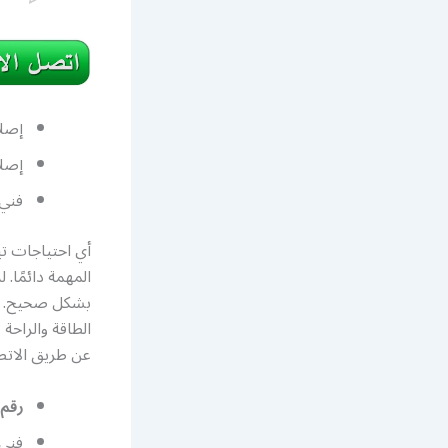
إصلا
إصلا
فني
أي احتياجات تب
المهمة دائمًا
بشكل صحيح. نح
الطاقة والراحة
عن طريق الاتصال بر
رقم 
فني