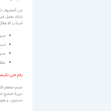
من المعروف ان 
لذلك يعمل فني
اسباب الاعطال 
حدوث
انسد
حدو
عطل 
رقم فني تكييف
تضم معظم الاب
دورية لجميع ا
مستوى، و يقوم 