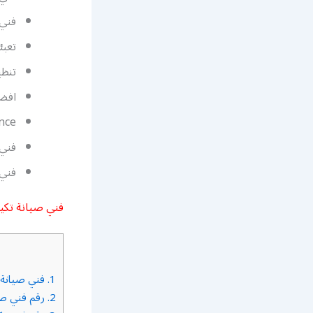
فني 
تعبئ
تنظ
افضل
nce
فني 
فني
فني صيانة تكي
1.
فني صيانة 
2.
رقم فني صي