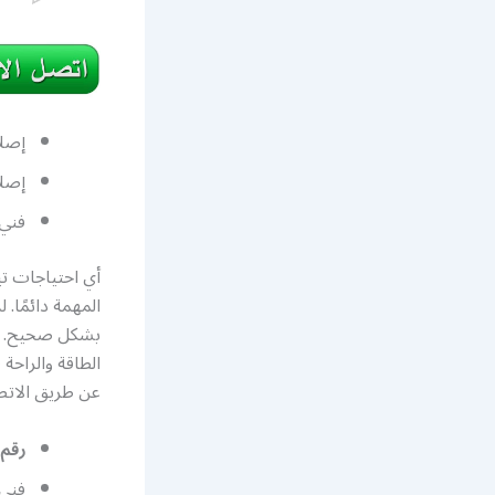
إصلا
إصلا
فني
أي احتياجات تب
المهمة دائمًا
بشكل صحيح. نح
الطاقة والراحة
عن طريق الاتصال بر
رقم 
فني