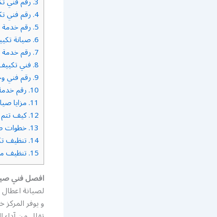
3.
رقم فني تك
4.
رقم فني تك
5.
رقم خدمة ف
6.
صيانة تكي
7.
رقم خدمة ت
8.
فني تكييف 
9.
رقم فني وح
10.
رقم خدمة 
11.
مزايا صيان
12.
كيف تتم ص
13.
خطوات صي
14.
تنظيف تك
15.
تنظيف مزا
افصل فني صيا
لصيانة اعطال ا
و يوفر المركز 
تقلل من آداء ا