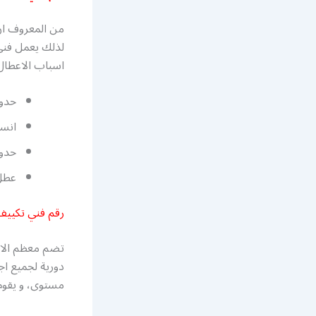
من المعروف ان 
لذلك يعمل فني
اسباب الاعطال 
حدوث
انسد
حدو
عطل 
رقم فني تكييف
تضم معظم الاب
دورية لجميع ا
مستوى، و يقوم 