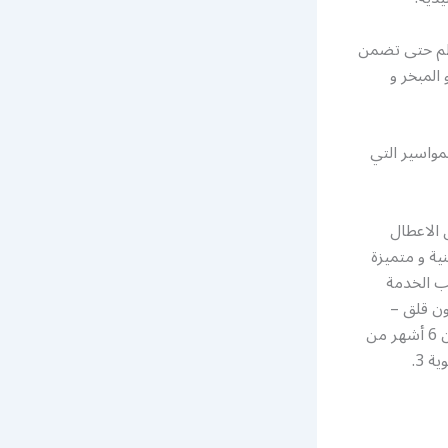
ظم حتى تضمن
المبخر و
لمواسير التي
 الاعطال
ية و متميزة
لب الخدمة
ون قلق –
عندما نقوم بإجراء ضبط صيانة على نظام تكييف الهواء الخاص بك ، إذا تعطل في غضون 6 أشهر من
تاريخ الخدمة ؛ 1. سنخرج مجانًا ونكتشف المشكلة 2. سنعطيك خدمة الجدولة ذات الأولوية 3.