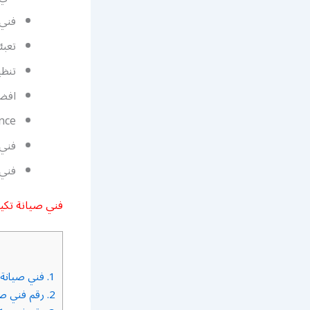
فني 
تعبئ
تنظ
افضل
nce
فني 
فني
فني صيانة تكي
1.
فني صيانة 
2.
رقم فني صي