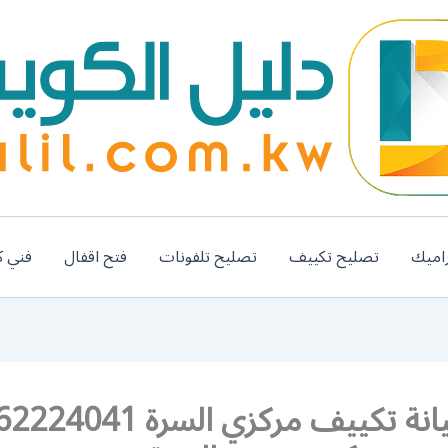
اميك
تصليح تكييف
تصليح تلفونات
فتح اقفال
فني ك