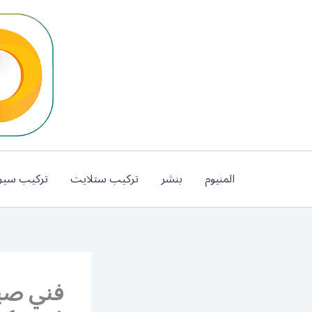
خطي
لى
لمحتوى
المنيوم
بنشر
تركيب ستلايت
تركيب سير