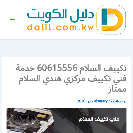
خطي
لى
لمحتوى
تكييف السلام 60615556 خدمة
فني تكييف مركزي هندي السلام
ممتاز
بواسطة
22 مايو، 2020
/
alsatary