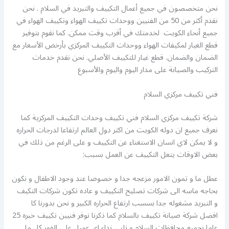
نحن متخصصون في جميع أعمال التكييف والتبريد في السلام . نحن
نقدم أكثر من 50 من الفنيين ووحدات تكييف الهواء وتكييف الهواء في
جميع أنحاء الكويت لخدمتك في أقرب وقت ممكن. كما نقوم بتوفير
قطع الغيار لمكيفات الهواء ووحدات التكييف المركزي بأرخص الأسعار مع
الضمان والضمان. قطع غيار للتكييف الأصلي. نحن نقدم خدمات
التركيب والصيانة على مدار اليوم واليوم والأسبوع
فني تكييف مركزي السلام
شركة تكييف مركزي السلام فني تكييف وحدات التكييف المركزية كما
نعرف جميع ان دوله الكويت من اكثر دول العالم ارتفاعا لدرجات الحراره
و لا يمكن لاي انسان الاستغناء عن التكييف و على الرغم من ذلك في
بعض الاوقات يتعل التكييف عن العمل بسبب:
عطل ما و تمون الامور مزعجه جدا و خصوصا عند وجود الاطفال و نكون
بحاجه ماسه الى شركات تصليح التكييف و عاده تكون شركات التكيف
و التبريد مشغوله جدا بسسب ارتفاع الحراره الكبير و نحن بدورنا كا
افضل شركة صيانة تكييف بالسلام كما ذكرنا نوفر فنيين تكييف خبره 25
عاما بجميع محافظات السلام و نلبي نداء اي عميل على الفور كل ما