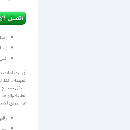
إصلا
إصلا
فني
أي احتياجات تب
المهمة دائمًا
بشكل صحيح. نح
الطاقة والراحة
عن طريق الاتصال بر
رقم 
فني