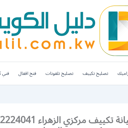
اميك
تصليح تكييف
تصليح تلفونات
فتح اقفال
فني ك