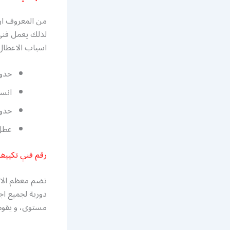
من المعروف ان 
لذلك يعمل فني 
اسباب الاعطال 
حدوث
انسد
حدو
عطل 
رقم فني تكييف
تضم معظم الاب
دورية لجميع ا
مستوى، و يقوم 