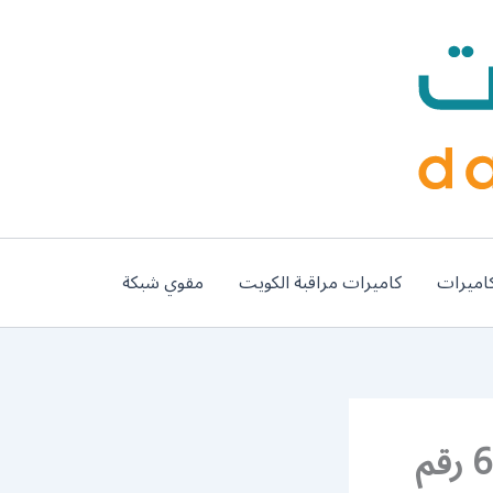
اميرات
كاميرات مراقبة الكويت
مقوي شبكة
فني صيانة تكييف مركزي الزهراء 62224041 رقم