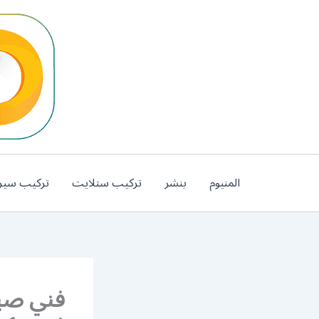
خطي
لى
لمحتوى
المنيوم
بنشر
تركيب ستلايت
تركيب سير