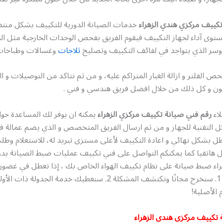
كييف مركزي هندي الزهراء
خدمات الصيانة الدورية للتكييف بشكل منت
وى آداء لجهاز التكييف فيقوم الفريق بفحص الوحدات الخارجية مثل ال
روسر الذي يتواجد في لفائف التكييف وتصليح
ثلاجات
وغسالات وطباخات
 الفلتر و ازالة الغبار المتراكم عليه، و من ثم نتاكد من التوصيلات و ا
يون و كل ذلك من خلال افضل فريق هندسي و فني .
اء
رقم فني صيانة تكييف مركزي الزهراء
يمكنه ان يوفر لك المساعدة حول
كل التقنية للجهاز و من ثم ارسال الفريق المتخصص و الذي يضم عمالة فن
عطل بشكل نهائي و اعادة التكييف لأعلى مستزى تبريد له، للاستعلام وط
ل هاتفيا كما يمكنكم التواصل على فني تكييف عمليات ضبط الصيانة بد
 الأصلية!
 تكييف مركزي هندي الزهراء