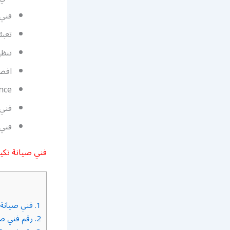
فني 
تعبئ
تنظ
افضل
nce
فني 
فني
فني صيانة تكي
1.
فني صيانة 
2.
رقم فني صي