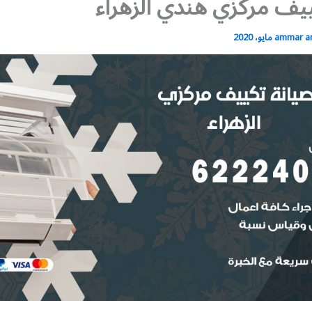
يف مركزي هندي الزهراء
ammar 