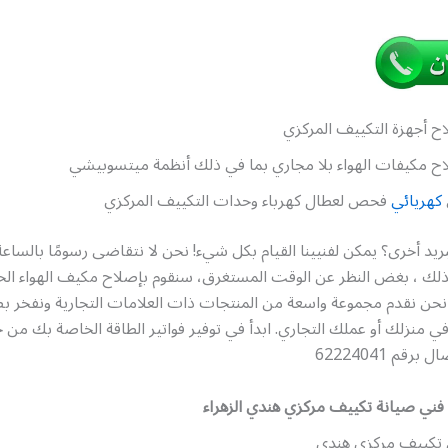
ح أجهزة التكييف المركزي
ح مكيفات الهواء بلا مجاري بما في ذلك أنظمة ميتسوبيشي
كهريائي
فحص لعطال كهرباء وحدات التكييف المركزي
ريد أخرى؟ يمكن لفنيينا القيام بكل شيء! نحن لا نتقاضى رسومًا بالساعة 
. لذلك ، بغض النظر عن الوقت المستغرق، سنقوم بإصلاح مكيف الهواء ا
ن نقدم مجموعة واسعة من المنتجات ذات العلامات التجارية ونفخر ب
 في منزلك أو عملك التجاري. ابدأ في توفير فواتير الطاقة الخاصة بك من 
قم 62224041
فني صيانة تكييف مركزي هندي الزهراء
 تكييف مركزي هندي