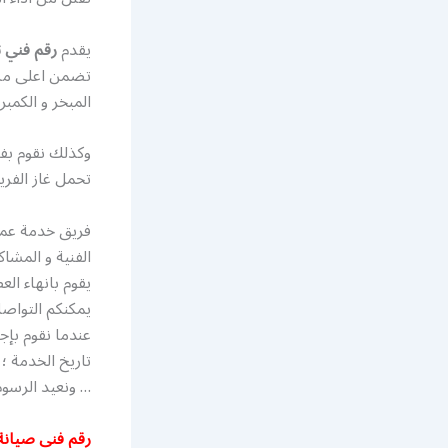
يقدم
رقم فني ت
تضمن اعلى مست
المبخر و الكمب
وكذلك نقوم بفحص
تحمل غاز الفر
فريق خدمة عمل
الفنية و المشا
يقوم بانهاء ال
يمكنكم التواص
… ونعيد الرسوم
رقم فني صيانة