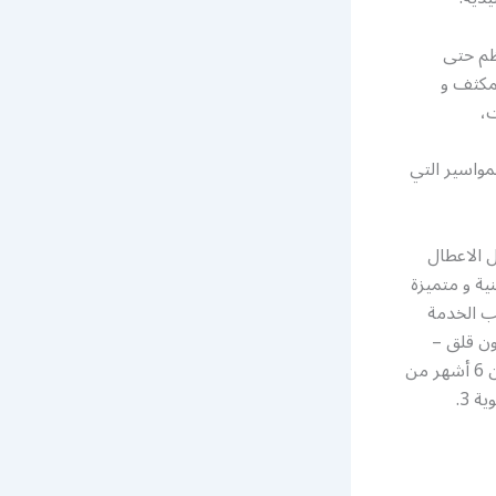
ظم حتى
مكثف و
،
لمواسير التي
 الاعطال
ية و متميزة
لب الخدمة
ون قلق –
عندما نقوم بإجراء ضبط صيانة على نظام تكييف الهواء الخاص بك ، إذا تعطل في غضون 6 أشهر من
تاريخ الخدمة ؛ 1. سنخرج مجانًا ونكتشف المشكلة 2. سنعطيك خدمة الجدولة ذات الأولوية 3.