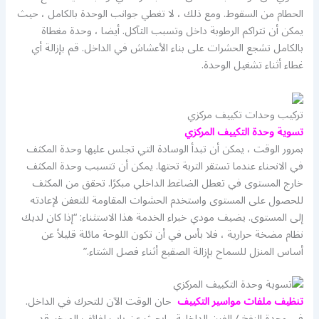
الحطام من السقوط. ومع ذلك ، لا تغطي جوانب الوحدة بالكامل ، حيث
يمكن أن تتراكم الرطوبة داخل وتسبب التآكل. أيضا ، وحدة مغطاة
بالكامل تشجع الحشرات على بناء الأعشاش في الداخل. قم بإزالة أي
غطاء أثناء تشغيل الوحدة.
تركيب وحدات تكييف مركزي
تسوية وحدة التكييف المركزي
بمرور الوقت ، يمكن أن تبدأ الوسادة التي تجلس عليها وحدة المكثف
في الانحناء عندما تستقر التربة تحتها. يمكن أن تتسبب وحدة المكثف
خارج المستوى في تعطل الضاغط الداخلي مبكرًا. تحقق من المكثف
للحصول على المستوى واستخدم الحشوات المقاومة للتعفن لإعادته
إلى المستوى. يضيف مودي خبراء الخدمة هذا الاستثناء: “إذا كان لديك
نظام مضخة حرارية ، فلا بأس في أن تكون اللوحة مائلة قليلاً عن
أساس المنزل للسماح بإزالة الصقيع أثناء فصل الشتاء.”
تنظيف ملفات مواسير التكييف
حان الوقت الآن للتحرك في الداخل.
في وحدة النفخ / الفرن الداخلية ، ابحث عن باب لفائف المبخر. قد