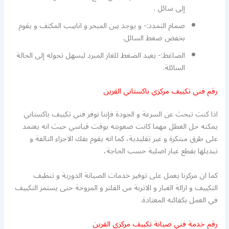
إلى سائل .
صمام التمدد:- و يوجد بين المبخر و انابيب المكثف و يقوم
بخفض ضغط السائل.
الضاغط:- يعيد الضغط للغاز المبرد ليسهل تحوله إلى الحالة
السائلة.
رقم فني تكييف مركزي باكستاني القرين
اذا كنت تبحث عن السرعة و الجودة فإننا نوفر فني تكييف باكستاني
يمكنه حل العطل مهما كانت صعوبته بوقت قياسي حيث انه يعتمد
على طرق مبتكرة و غير تقليدية، كما انه يقوم بفك الاجزاء التالفة و
تبديلها بقطع غيار اصلية حسب الحاجة،
كما ان مركزنا يعمل على توفير خدمات الصيانة الدورية و تنظيف
التكييف و ازالة الغبار و الاتربة من الفلتر و المروحة حتى يستمر التكييف
في العمل بكفائته المعتادة.
رقم خدمة فني صيانة تكييف مركزي القرين