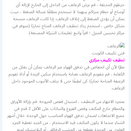
خرطوم الحديقة ، قم برش الزعانف من الداخل إلى الخارج لإزالة أي
أوساخ أو حطام متراكم بينهما. لا تستخدم مطلقًا غسالة الضغط ، حيث
يمكن أن يؤدي الضغط إلى إتلاف الزعانف. إذا كانت الزعانف متسخة
بشكل خاص ، استخدم رذاذ تنظيف الزعانف المتاح تجاريًا (متوفر في
مراكز تحسين المنزل ؛ اقرأ واتبع تعليمات الشركة المصنعة).
فني تكييف الكويت
تنظيف تكييف مركزي
نظرًا لأن أي انخفاض في تدفق الهواء عبر الزعانف يمكن أن يقلل من
الكفاءة ، قم بتقويم الزعانف بعناية باستخدام سكين الزبدة أو أداة تقويم
الزعنفة المتاحة تجاريًا. كن لطيفًا حتى لا يتلف الأنبوب الموجود داخل
الزعانف.
بمجرد الانتهاء من التنظيف ، استبدل قفص المروحة. قم بإزالة الأوراق
والحطام خارج المكثف وقص الفروع والنباتات على الأقل 2 قدم في
جميع الاتجاهات لضمان تدفق الهواء المناسب حول الوحدة. خلال أشهر
الشتاء عندما لا يكون المكثف قيد الاستخدام ، من الجيد تغطية الجزء
العلوي من الوحدة بقطعة من الخشب الرقائقي أو البلاستيك لمنع