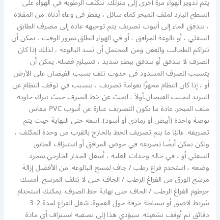
يتم تدوير الهواء مرة أخرى إلى منزلك. تتكثف الرطوبة في الهواء على
السطح البارد لملف المبخر كماء سائل ، يقطر في وعاء أدناه. من المقلاة
، يتدفق الماء إلى أنبوب تصريف يتم توجيهه عادة إلى مصرف الطابق
السفلي ، أو بالوعة المرافق ، أو في الهواء الطلق.بمرور الوقت ، يمكن أن
تتراكم الطحالب والعفن ومن المحتمل أن تسد البالوعة ، لذلك إذا كان
الصرف لا يتدفق أو يتدفق ببطء شديد ، فسيلزم فصله. يمكن أن
يتسبب الصرف المسدود في حدوث تلف بسبب الفيضان على الأرض
أو ، إذا كان النظام مجهزًا بعوامة تصريف ، يتسبب في توقف النظام عن
التبريد لتجنب الفيضان.أولاً ، ابحث عن خط الصرف حيث يترك حاوية
ملف المبخر. عادة ما يكون التصريف عبارة عن أنبوب PVC مقاس
بوصة واحدة (أبيض أو رمادي أو أسود). اتبعه حتى النهاية حيث يتم
تصريفه. غالبًا ما يتم تصريف الخط بالخارج بالقرب من وحدة المكثف ،
ولكن يمكن أيضًا تصريفه في حوض المرافق أو استنزاف الطابق
السفلي أو ، في حالة وحدات العلية ، أسفل الجدار الخارجي.بمجرد
وضعه ، استخدم فراغ رطب / جاف لمسح البالوعة. من الأفضل إزالة
مرشح الورق من الفراغ الرطب / الجاف حتى لا تتلف المرشح. أمسك
خرطوم الفراغ الرطب / الجاف حتى نهاية خط الصرف. يمكنك استخدام
شريط لاصق أو ببساطة خرقة حول الفجوة. شغل الفراغ لمدة 2-3
دقائق ثم أوقف تشغيله. سيؤدي هذا إلى تصفية استنزاف أي مادة