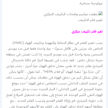
بيولوجية متنامية.
تغيير فلتر التكييف
تغير فلتر تكييف مركزي
يجب تغيير الفلتر في نظام التدفئة والتهوية وتكييف الهواء (HVAC)
الخاص بك مرتين على الأقل سنويًا – مرة واحدة فقط قبل بدء موسم
التسخين ومرة ​​واحدة قبل بدء موسم التبريد. إذا كنت تعيش في منطقة
متربة بشكل خاص ، فقد ترغب في تغييرها كثيرًا. قم دائمًا باستبدال
المرشح بفلتر جديد له نفس معدل تدفق الهواء. مرة أخرى ، تحذر مودي
، “كن حذرًا مع” تنقية الهواء “أو فلاتر HEPA” ، كما يقول ، “لأنها يمكن
أن تقلل بشكل كبير من تدفق الهواء في نظامك. يمكن أن يتسبب ذلك
في تجميد الملف الداخلي بسبب انخفاض تدفق الهواء “.حدد موقع
حاوية المرشح في الفرن الداخلي / التيار المتردد حيث يدخل مجرى
الهواء النقي الكبير الوحدة. قد تحتاج إلى مفك لف لتشغيل المزلاج لفتح
باب حاوية المرشح. قم بإزالة الفلتر القديم وتثبيت الفلتر الجديد ، مع
مطابقة أسهم اتجاه تدفق الهواء على الفلتر مع الأسهم الموجودة على