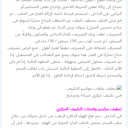
تحتاج إلى إزالة بعض الشريط اللاصق وإخراج بعض المسامير أو
البراغي. في الداخل ، استخدم فرشاة ناعمة لإزالة الغبار من الملف ، ثم
قم برش الملف بمنظف الملف غير الشطف المتاح تجاريًا (متوفر في
متاجر تحسين المنزل). سوف يرش الرذاذ ثم يقطر في وعاء
التصريف. نظف وعاء التصريف بالماء الساخن والصابون وقليلًا من
المبيض. ثم صب كوب من 50٪ مبيض / 50٪ ماء في
المصرف. للحفاظ على التصريف نظيفًا لفترة أطول ، ضع قرص تصريف
متاح تجاريًا في القدر. هذا سوف يمنع نمو الطحالب في المستقبل. إذا
تم تصريف محلول المبيض بسهولة ، تخطى الخطوة التالية. إذا لم يكن
الأمر كذلك ، فانتقل إلى الخطوة التالية. استبدل باب لفائف المبخر
واستخدم شريط لاصق احباط لإعادة الغلق ، إذا لزم الأمر.
فني تكييف مركزي صيانة وتصليح
تنظيف مزاسير وفتحات التكييف المركزي
في الداخل ، يتم نفخ الهواء الدافئ الرطب من داخل منزلك من خلال
ملف المبخر. يمتص الملف البارد الحرارة من الهواء ، ويبردها ، قبل أن