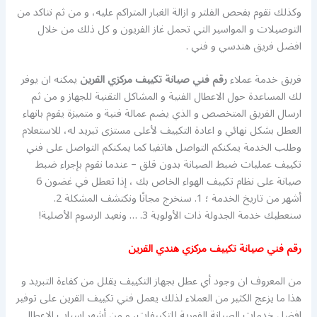
وكذلك نقوم بفحص الفلتر و ازالة الغبار المتراكم عليه، و من ثم نتاكد من
التوصيلات و المواسير التي تحمل غاز الفريون و كل ذلك من خلال
افضل فريق هندسي و فني .
فريق خدمة عملاء
رقم فني صيانة تكييف مركزي القرين
يمكنه ان يوفر
لك المساعدة حول الاعطال الفنية و المشاكل التقنية للجهاز و من ثم
ارسال الفريق المتخصص و الذي يضم عمالة فنية و متميزة يقوم بانهاء
العطل بشكل نهائي و اعادة التكييف لأعلى مستزى تبريد له، للاستعلام
وطلب الخدمة يمكنكم التواصل هاتفيا كما يمكنكم التواصل على فني
تكييف عمليات ضبط الصيانة بدون قلق – عندما نقوم بإجراء ضبط
صيانة على نظام تكييف الهواء الخاص بك ، إذا تعطل في غضون 6
أشهر من تاريخ الخدمة ؛ 1. سنخرج مجانًا ونكتشف المشكلة 2.
سنعطيك خدمة الجدولة ذات الأولوية 3. … ونعيد الرسوم الأصلية!
رقم فني صيانة تكييف مركزي هندي القرين
من المعروف ان وجود أي عطل بجهاز التكييف يقلل من كفاءة التبريد و
هذا ما يزعج الكثير من العملاء لذلك يعمل فني تكييف القرين على توفير
افضل خدمات الصيانة الفورية للتكييفات، و من أشهر اسباب الاعطال