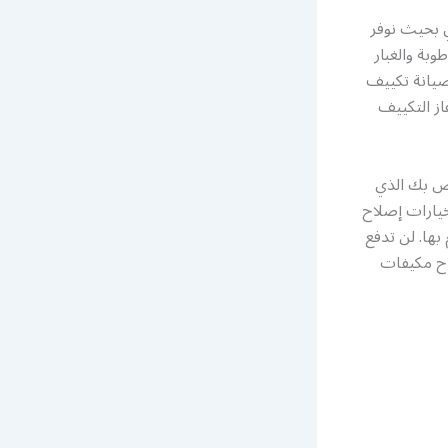
ي بحيث نوفر
بة والغبار
صيانة تكييف
ز التكييف
اص بك الذي
يارات إصلاح
بها. لن تدفع
لاح مكيفات