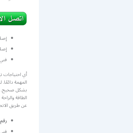
إصلا
إصلا
فني
أي احتياجات تب
المهمة دائمًا
بشكل صحيح. نح
الطاقة والراحة
عن طريق الاتصال بر
رقم 
فني