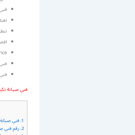
فني 
تعبئ
تنظ
افضل
nce
فني 
فني
فني صيانة تكيي
1.
فني صيانة ت
2.
رقم فني صي