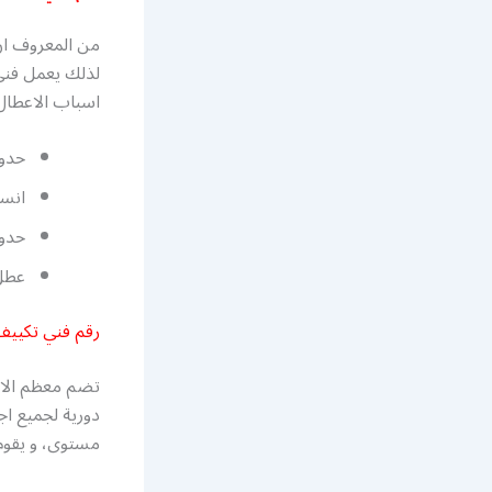
من المعروف ان 
لذلك يعمل فني 
اسباب الاعطال 
حدوث
انسد
حدو
عطل 
رقم فني تكييف
تضم معظم الاب
دورية لجميع ا
مستوى، و يقوم 