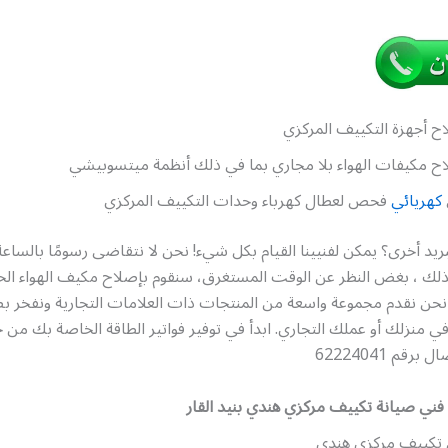
ح أجهزة التكييف المركزي
ح مكيفات الهواء بلا مجاري بما في ذلك أنظمة ميتسوبيشي
كهريائي
فحص لعطال كهرباء وحدات التكييف المركزي
ريد أخرى؟ يمكن لفنيينا القيام بكل شيء! نحن لا نتقاضى رسومًا بالساعة 
. لذلك ، بغض النظر عن الوقت المستغرق، سنقوم بإصلاح مكيف الهواء ا
ن نقدم مجموعة واسعة من المنتجات ذات العلامات التجارية ونفخر ب
 في منزلك أو عملك التجاري. ابدأ في توفير فواتير الطاقة الخاصة بك من 
قم 62224041
فني صيانة تكييف مركزي هندي بنيد القار
 تكييف مركزي هندي