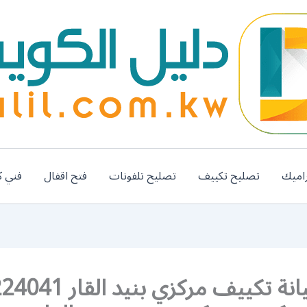
اميك
تصليح تكييف
تصليح تلفونات
فتح اقفال
فني ك
فني صيانة تكييف مركزي بنيد 