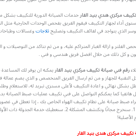
كييف مركزي هندي بنيد القار
خدمات الصيانة الدورية للتكييف بشكل م
وى آداء لجهاز التكييف فيقوم الفريق بفحص الوحدات الخارجية مثل ال
روسر الذي يتواجد في لفائف التكييف وتصليح
ثلاجات
وغسالات وطباخات
 الفلتر و ازالة الغبار المتراكم عليه، و من ثم نتاكد من التوصيلات و ا
يون و كل ذلك من خلال افضل فريق هندسي و فني .
اء
رقم فني صيانة تكييف مركزي بنيد القار
يمكنه ان يوفر لك المساعدة 
كل التقنية للجهاز و من ثم ارسال الفريق المتخصص و الذي يضم عمالة فن
عطل بشكل نهائي و اعادة التكييف لأعلى مستزى تبريد له، للاستعلام وط
ل هاتفيا كما يمكنكم التواصل على فني تكييف عمليات ضبط الصيانة بد
 الأصلية!
 تكييف مركزي هندي بنيد القار