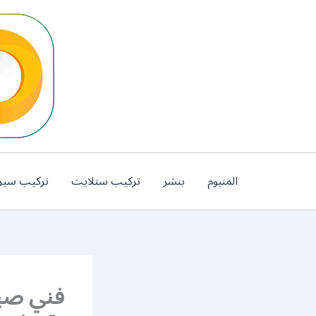
خطي
لى
لمحتوى
المنيوم
بنشر
تركيب ستلايت
تركيب سير