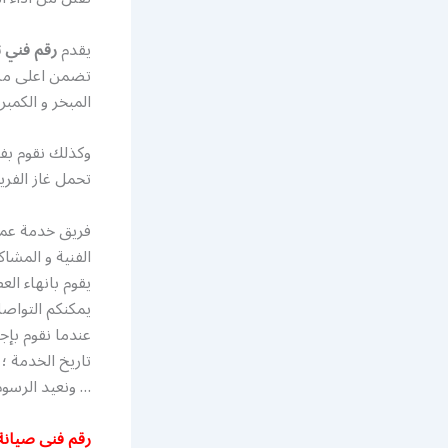
يقدم
رقم فني ت
تضمن اعلى مست
المبخر و الكمب
وكذلك نقوم بفحص
تحمل غاز الفر
فريق خدمة عمل
الفنية و المشا
يقوم بانهاء ال
يمكنكم التواص
… ونعيد الرسوم
رقم فني صيانة