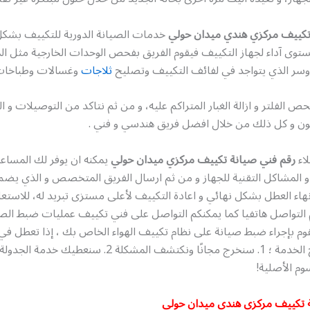
تكييف مركزي هندي ميدان حولي
خدمات الصيانة الدورية للتكييف بشك
وى آداء لجهاز التكييف فيقوم الفريق بفحص الوحدات الخارجية مثل ال
روسر الذي يتواجد في لفائف التكييف وتصليح
ثلاجات
وغسالات وطباخات
 الفلتر و ازالة الغبار المتراكم عليه، و من ثم نتاكد من التوصيلات و ا
يون و كل ذلك من خلال افضل فريق هندسي و فني .
اء
رقم فني صيانة تكييف مركزي ميدان حولي
يمكنه ان يوفر لك المساع
 و المشاكل التقنية للجهاز و من ثم ارسال الفريق المتخصص و الذي يضم 
نهاء العطل بشكل نهائي و اعادة التكييف لأعلى مستزى تبريد له، للاستع
 التواصل هاتفيا كما يمكنكم التواصل على فني تكييف عمليات ضبط الص
أشهر من تاريخ الخدمة ؛ 1. سنخرج مجانًا ونكتشف المشكلة 2. س
 تكييف مركزي هندي ميدان حولي