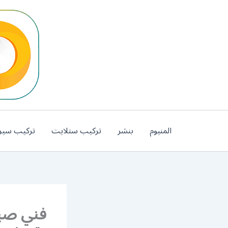
خطي
لى
لمحتوى
المنيوم
بنشر
تركيب ستلايت
تركيب سير