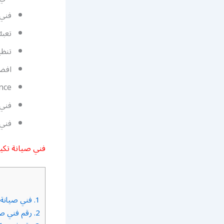
فني 
تعبئ
تنظ
افضل
nce
فني 
فني
فني صيانة تكي
1.
فني صيانة 
2.
رقم فني صي