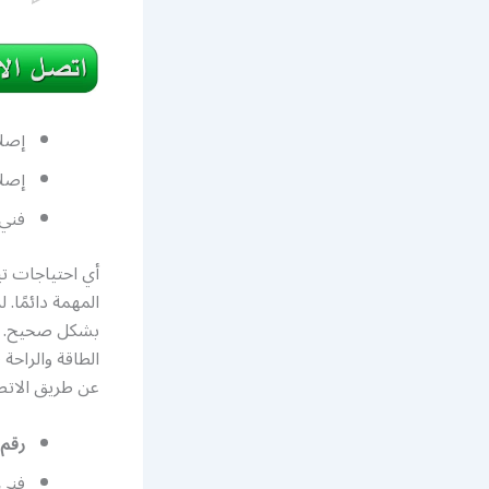
إصلا
إصلا
فني
أي احتياجات تب
المهمة دائمًا
بشكل صحيح. نح
الطاقة والراحة
عن طريق الاتصال بر
رقم 
فني