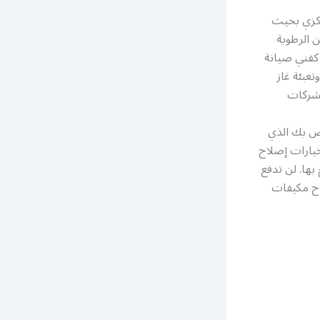
ركزي بحيث
 الرطوبة
 كفني صيانة
عبئة غاز
اص بك الذي
يارات إصلاح
بها. لن تدفع
لاح مكيفات