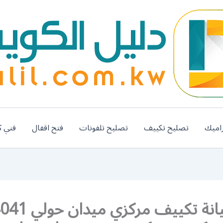
اميك
تصليح تكييف
تصليح تلفونات
فتح اقفال
فني ك
فني صيانة تكييف 