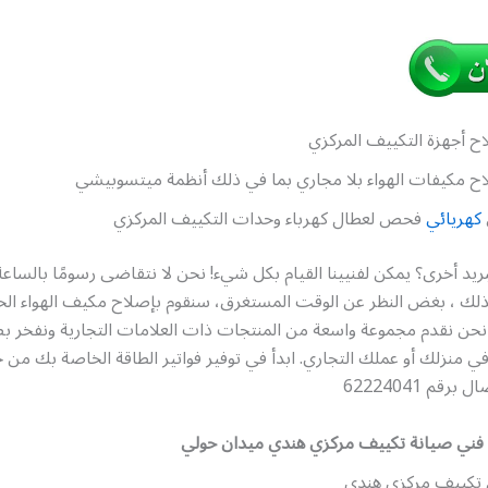
ح أجهزة التكييف المركزي
ح مكيفات الهواء بلا مجاري بما في ذلك أنظمة ميتسوبيشي
كهريائي
فحص لعطال كهرباء وحدات التكييف المركزي
ريد أخرى؟ يمكن لفنيينا القيام بكل شيء! نحن لا نتقاضى رسومًا بالساعة 
. لذلك ، بغض النظر عن الوقت المستغرق، سنقوم بإصلاح مكيف الهواء ا
ن نقدم مجموعة واسعة من المنتجات ذات العلامات التجارية ونفخر ب
 في منزلك أو عملك التجاري. ابدأ في توفير فواتير الطاقة الخاصة بك من 
قم 62224041
فني صيانة تكييف مركزي هندي ميدان حولي
 تكييف مركزي هندي