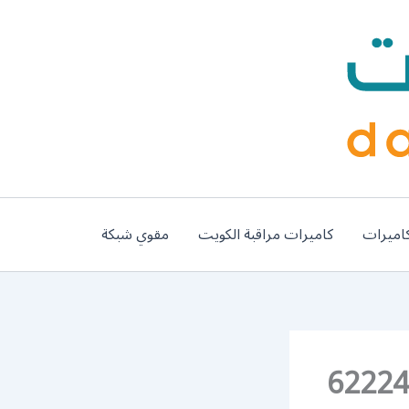
اميرات
كاميرات مراقبة الكويت
مقوي شبكة
مركزي ميدان حولي 62224041