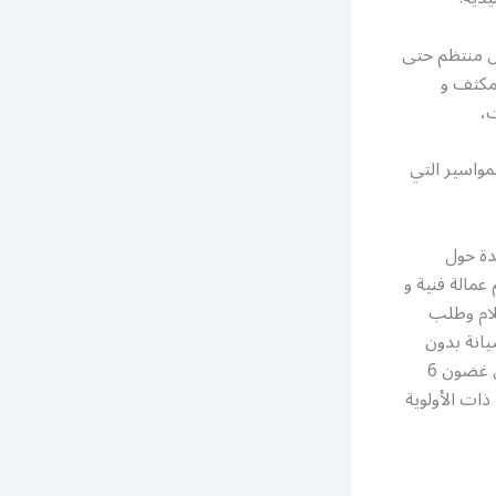
ل منتظم حتى
مكثف و
،
لمواسير التي
دة حول
عمالة فنية و
لام وطلب
يانة بدون
قلق – عندما نقوم بإجراء ضبط صيانة على نظام تكييف الهواء الخاص بك ، إذا تعطل في غضون 6
نعطيك خدمة الجدولة ذات الأولوية