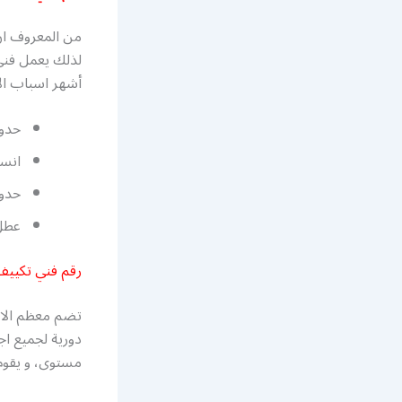
من المعروف ان 
لذلك يعمل فني
أشهر اسباب الا
حدوث
انسد
حدو
عطل 
رقم فني تكيي
تضم معظم الاب
دورية لجميع ا
مستوى، و يقوم 