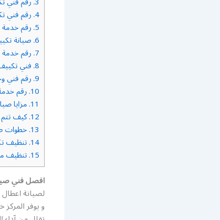
3.
رقم فني تك
4.
رقم فني تك
5.
رقم خدمة ف
6.
صيانة تكي
7.
رقم خدمة ت
8.
فني تكييف 
9.
رقم فني وح
10.
رقم خدمة 
11.
مزايا صيان
12.
كيف تتم ص
13.
خطوات صي
14.
تنظيف تك
15.
تنظيف مزا
افصل فني صيا
لصيانة اعطال ا
و يوفر المركز 
تقلل من آداء ا