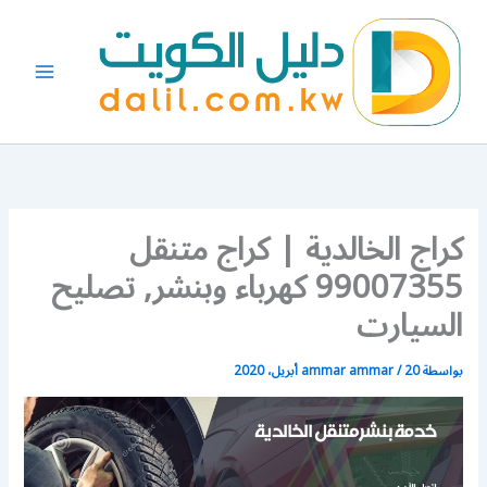
خطي
لى
لمحتوى
كراج الخالدية | كراج متنقل
99007355 كهرباء وبنشر, تصليح
السيارت
بواسطة
20 أبريل، 2020
/
ammar ammar