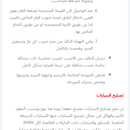
وصوله للضغط المناسب.
عند الوصول الى القيمة الصحيحة لضغط الغاز يقوم
الفني باحكام اغلاق فتحة انبوب الغاز الخاص بالمبرد
اما عن طريق الابرة المخصصة او عن طريق اللحام
الخاص بها.
وفي النهاية التاكد من عدم تسرب اي غاز وتشغيل
المبرد وفحصه بالكامل.
تبديل التالف من الانبيب بانبيب نحاسية ذات سماكة
خاصة بحيث تحافظ على درجة الحرارة بشكل كامل.
فحص المروحة الخاصة بالرديتير واجهزة التبريد وتزييتها
وفحص محرك المروحة.
تصليح السيارات
ان علم تصليح السيارات يصبح معقدا يوما بعد يوم وبسبب التطور
الكبير والهائل في مجال تصنيع السيارات منها السيارات السريعة
الخاصة بالسباق والسيارات ذات الماركات العالمية كال BMW
والمرسيدس ولكزس وغيرها من السيارات المجهزة بانظمة حماية