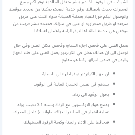
الشوائب في الوقود، لذا عبر بنشر متنقل الخالدية نوفر لكم جميع
المميزات بحيث باتصالك برقم خدمة العملاء يمكننا من تحديد موقعك
والوصول اليكم فورا للقيام بعملية الصيانة سواء اكنت على طريق
سريعة او طريق صحراوية او حتى في منزلك فخدمة بنشر قريب من
موقعي هي خدمة اطلقناها لنوفر الراحة والامان لعملائنا.
يعمل الفني على فحص اجزاء السيارة وفحص مكان الضرر وفي حال
توصل الى ان هنالك عطل في الكرابردير يعمل الفني على فك الجهاز
والبدء في فحص اجزائها وكما هو معلوم :
ان جهاز الكرابردير يوفر اداء عالي للسيارة.
يساهم في تقليل الخسارة العالية في الوقود.
يحول الوقود الى رذاذ.
يدمج هواء الاوكسجين مع الرذاذ بنسبة 3:1 بحيث يولد
عملية انفجار في السلندرات (الاسطوانات) داخل المحرك.
فيحافظ على الاداء والبيئة وكمية الوقود المستهلك.