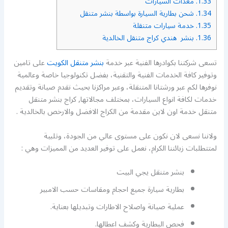
1.33.
معدات السيارات
1.34.
شحن بطارية السيارة بواسطة بنشر متنقل
1.35.
خدمة سيارات متنقلة
1.36.
بنشر هندي كراج متنقل الخالدية
تسعى شركتنا بكوادرها الفنية عبر خدمة
بنشر متنقل الكويت
على تامين
وتوفير كافة الخدمات الفنية والتقنية، بفضل تكنولوجيا خاصة وعالمية
نوفرها لكم عبر ورشتانا المتنقلة، وعبر مراكزنا بحيث نقدم صيانة وتقديم
خدمات لكافة انواع السيارات، بمختلف مجالاتها, كراج بنشر متنقل
متنقل خدمة اون لاين مقدمة من الكراج الافضل والارخص بالخالدية .
ولاننا نسعى لان نكون على مستوى عالي من الجودة، وتلبية
لمتتطلبات زبائننا الكرام، نعمل على توفير العديد من المميزات وهي :
بنشر متنقل يجي البيت
بطارية سيارة جميع احجام ومقاسات حسب الامبير
عملية صيانة واصلاح الاطارات وتبديلها بعناية.
فحص البطارية وكشف اعطالها.