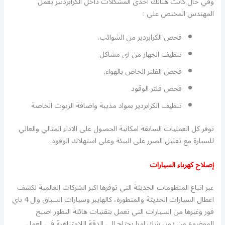
وفي حال كانت هنالك احدى المشكلات داخل الكرابردتير يعمل
المهندس المختص على :
فحص الكرابردير من الشوائب.
تنظيف الجهاز من اي مشاكل
فحص الفلتر الخاص بالهواء.
فحص فلتر الوقود
تنظيف الكرابردير بمواد مذيبة واضافة الزيوت الخاصة
توفر كل العمليات السابقة امكانية الحصول على الاداء المثالي والعالي
للسيارة مع تقليل الضرر على البيئة وعلى استهلاك الوقود.
إصلاح كهرباء السيارات
عبر اتباع المنظومات الحديثة التي توفرها اكبر الشركات العالمية لكشف
اعطال السيارات الحديثة والمتطورة، كالهايبر وسيارات السباق وال 4 باي
فور وغيرها من السيارات التي تعمل بتقنيات هائلة التطور اصبح
الموضوع من دون شك امرا يحتاج الى الدقة اللامتناهية في العمل