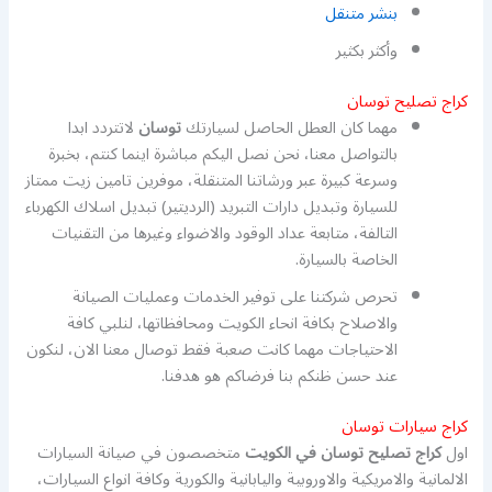
بنشر متنقل
وأكثر بكثير
كراج تصليح توسان
مهما كان العطل الحاصل لسيارتك
توسان
لاتتردد ابدا
بالتواصل معنا، نحن نصل اليكم مباشرة اينما كنتم، بخبرة
وسرعة كبيرة عبر ورشاتنا المتنقلة، موفرين تامين زيت ممتاز
للسيارة وتبديل دارات التبريد (الرديتير) تبديل اسلاك الكهرباء
التالفة، متابعة عداد الوقود والاضواء وغيرها من التقنيات
الخاصة بالسيارة.
تحرص شركتنا على توفير الخدمات وعمليات الصيانة
والاصلاح بكافة انحاء الكويت ومحافظاتها، لنلبي كافة
الاحتياجات مهما كانت صعبة فقط توصال معنا الان، لنكون
عند حسن ظنكم بنا فرضاكم هو هدفنا.
كراج سيارات توسان
اول
كراج تصليح توسان في الكويت
متخصصون في صيانة السيارات
الالمانية والامريكية والاوروبية واليابانية والكورية وكافة انواع السيارات،