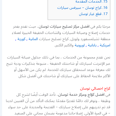
15.
الخدمات المقدمة
16.
كراج توسان – سيرفس سيارات
17.
قطع غيار توسان
مرحبًا بكم في
افضل مركز تصليح سيارات توسان
، حيث نقدم بفخر
خدمات إصلاح وصيانة السيارات والشاحنات الخفيفة الخبيرة لعملاء
منطقة تشيلمسفورد ولويل, كراج تصليح سيارات
المانية
,
كورية
,
امريكية
,
يابانية
,
اوروبية
والكثير الكثبر,
نحن نقدم مجموعة من الخدمات ، بما في ذلك جداول صيانة السيارات
عبر الإنترنت لسيارتك أو شاحنتك الخفيفة ، متبوعة بتذكيرات ودية تتيح
لك معرفة موعد استحقاق سيارتك للخدمة. لم يكن من الأسهل أو
الأكثر ملاءمة الحفاظ على سيارتك أو شاحنتك في أفضل شكل
كراج اخصائي توسان
في
افضل كؤاج ومركز خدمة توسان
، نأخذ الوقت أيضًا لشرح كل
وظيفة ، ونوفر لك دائمًا تقديرًا مقدمًا. يمكنك التأكد من أن الفنيين لدينا
قد تم تدريبهم على إصلاح سيارتك – القديمة والجديدة على حد سواء
– في المرة الأولى. إصلاحاتنا مدعومة بضمان مجاني على الصعيد