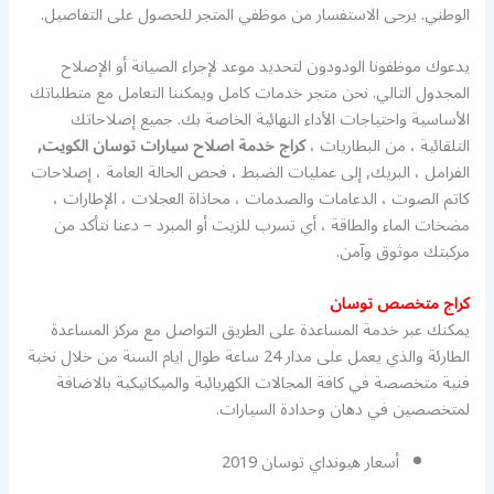
الوطني. يرجى الاستفسار من موظفي المتجر للحصول على التفاصيل.
يدعوك موظفونا الودودون لتحديد موعد لإجراء الصيانة أو الإصلاح
المجدول التالي. نحن متجر خدمات كامل ويمكننا التعامل مع متطلباتك
الأساسية واحتياجات الأداء النهائية الخاصة بك. جميع إصلاحاتك
التلقائية ، من البطاريات ،
كراج خدمة اصلاح سيارات توسان الكويت,
الفرامل ، البريك, إلى عمليات الضبط ، فحص الحالة العامة ، إصلاحات
كاتم الصوت ، الدعامات والصدمات ، محاذاة العجلات ، الإطارات ،
مضخات الماء والطاقة ، أي تسرب للزيت أو المبرد – دعنا نتأكد من
مركبتك موثوق وآمن.
كراج متخصص توسان
يمكنك عبر خدمة المساعدة على الطريق التواصل مع مركز المساعدة
الطارئة والذي يعمل على مدار 24 ساعة طوال ايام السنة من خلال نخبة
فنية متخصصة في كافة المجالات الكهربائية والميكانيكية بالاضافة
لمتخصصين في دهان وحدادة السيارات.
أسعار هيونداي توسان 2019