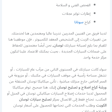
الفحص الفني و السلامة
إطارات تواير عجلات
كراج
سوناتا
لدينا فريق من الفنيين المدربين تدريبا عاليا ومعتمدين هنا لخدمتك.
من تغييرات الزيت إلى التشخيص المعقد للكمبيوتر ، فإن موظفينا هنا
للقيام بما يلزم لصيانة سيارتك
توسان,
نحن أيضًا معتمدون للحفاظ
على ضمانات السيارات الجديدة ، بحيث يمكنك الاعتماد علينا لتكون
مركز خدمة واحد.
سواء كانت سيارتك في المستوى الثاني من مرآب عام للسيارات ، أو
تشغل مساحة رأسية في موقف السيارات في مكتبك ، أو مزروعة في
الممر الخاص خارج منزلك مباشرة ، تأتي ميكانيكا توسان المتنقلة من
ورشة كراج اصلاج و تصليح توسان
إليك. هذا صحيح. توفر ميكانيكا
المحمول لدينا خدمات إصلاح السيارات ميكانيكي توسان في المنزل أو
المكتب. تحتاج فقط إلى الاتصال بمركز
تصليح سيارات توسان
الكويت
وطلب الخدمات التي تحتاجها للحصول على أسعار توسان
لإصلاح السيارات.