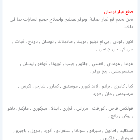
قطع غيار توسان
نحن نخدم قع غيار اصلية, ونوفر تصليح واصلاح جميع السارات بما في
ذلك:
اكورا , اودي , بي ام دبليو , بويك , طاديلاك , توسان , دودج , فيات ,
جي ام , جي ام سي ,
هوندا , هونداي , انفنتي , جاكور , جيب , تويوتا , فولفو , نيسان ,
ميتسوبيشي , رنج روفر ,
كيا , كامري , برادو , لاند كروزر , موستنق , كمارو , شارجر , لكزس ,
مرسيدس , مان , فورد
فولكس فاجن , كورفت , مزراتي , فراري , انيالا , ميركوري , ماركيز , تاهو
, يوكن , رانج ,
اسكاليد , افالون , سيراتو , سوناتا , سلفرادو , اكورد , بترول , باجيرو ,
سوبربان , فلكس ,