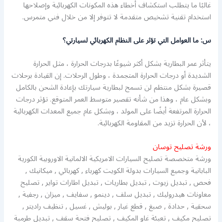
غالبًا ما يتطلب استكشاف أخطاء هذه المكونات الكهربائية وإصلاحها
استخدام تقنية تشخيص متقدمة لا تتوفر إلا من خلال فني متمرس.
س: ما العوامل التي تؤثر على النظام الكهربائي لسيارتي؟
يتأثر عمر البطارية بشكل أكثر شيوعًا بدرجات الحرارة ، مثل الحرارة
الشديدة أو درجات الحرارة المتجمدة ، وطول الرحلات. إن القيادة برحلات
قصيرة بشكل منتظم لن تسمح لبطارية سيارتك بإعادة الشحن بالكامل
وبشكل عام ، وهذا من شأنه تقصير متوسط ​​العمر المتوقع. تؤثر درجات
الحرارة المرتفعة أيضًا على المولد ، وبشكل عام جميع المعدات الكهربائية
، لأن الحرارة تزيد من المقاومة الكهربائية.
ورشة تصليح توسان
ورشة متخصصة تصليح السيارات الامريكية الالمانية الاوروبية الكورية
البابانية وجميع السيارات بدولة الكويت كهرباء , كهربائي , ميكانيك ,
فحص , تبديل زيوت , تبديل بطاريات , تبديل اطارات تواير , تصليح
معاونات هيدروليك , تبديل سلف , دينمو , سفايف , ميزان , رجفية ,
سحقية , حدادة , صبغ , قطع غيار , بوليش , غسيل , تنظيف راديتر ,
تصليح مكيف , تعبئة غاو المكيف , تصليح فتحة سقف , تبديل طرمبة