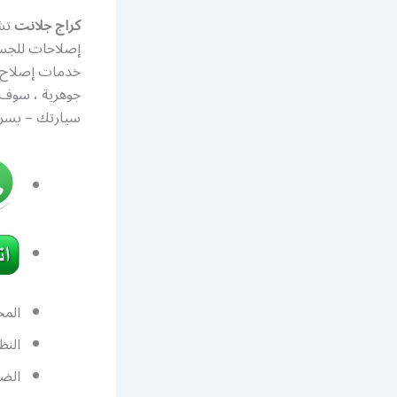
كراج جلانت
تش
إصلاحات للجسم
خدمات إصلاح 
جوهرية ، سوف
سيارتك – بسرع
المح
النظ
الضب