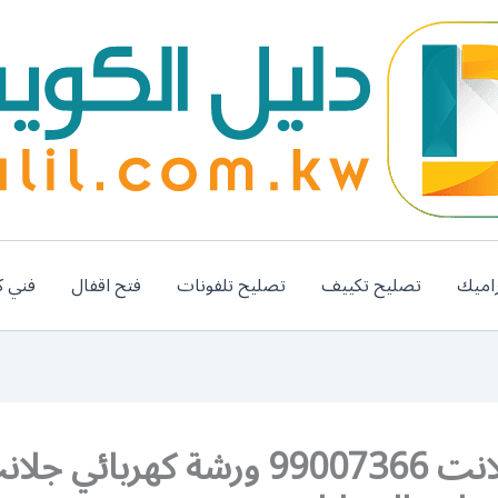
اميك
تصليح تكييف
تصليح تلفونات
فتح اقفال
فني ك
كراج جلانت 99007366 ورشة كهربائي جل