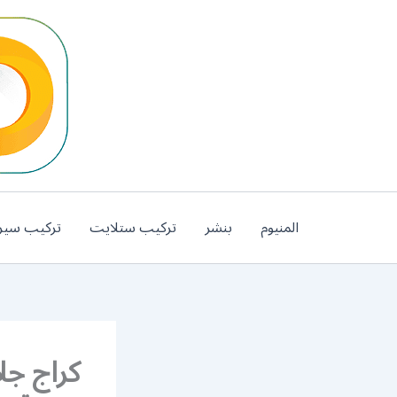
خطي
لى
لمحتوى
المنيوم
بنشر
تركيب ستلايت
تركيب سير