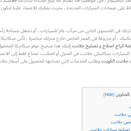
 للكمبيوتر ، فإن موظفينا هنا للقيام بما يلزم لصيانة سيارتك
جلانت,
نح
ظ على ضمانات السيارات الجديدة ، بحيث يمكنك الاعتماد علينا لتكون 
رتك في المستوى الثاني من مرآب عام للسيارات ، أو تشغل مساحة ر
تبك ، أو مزروعة في الممر الخاص خارج منزلك مباشرة ، تأتي ميكانيكا
شة كراج اصلاج و تصليح جلانت
إليك. هذا صحيح. توفر ميكانيكا المحمول
لسيارات ميكانيكي جلانت في المنزل أو المكتب. تحتاج فقط إلى الاتصا
 جلانت الكويت
وطلب الخدمات التي تحتاجها للحصول على أسعار جلان
 العناوين
]
Hide
[
ي جلانت
صص جلانت
تصليح سيارات جلانت