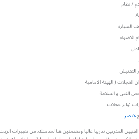
دم / نظام
A
 السيارة
 الاضواء
امل
 التفتيش
ن العجلات ( الهيئة الامامية
ص الفني و السلامة
ات تواير عجلات
ج
لانصر
الفنيين المدربين تدريبا عاليا ومعتمدين هنا لخدمتك. من تغييرات الزيت