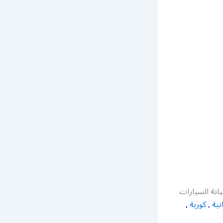
نة السيارات
نية
,
كورية
,