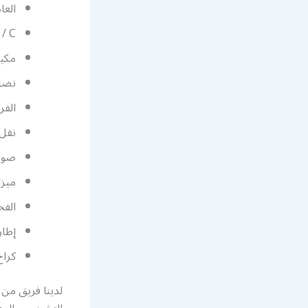
العا
 / C
مكيف
نضام
الفر
نقل
صور
ميزا
الفح
إطار
كرا
لدينا فريق من 