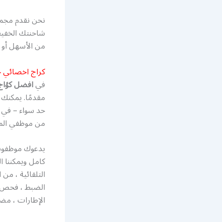
نحن نقدم مجمو
شاحنتك الخفيف
من الأسهل أو 
كراج اخصائي 
في
افضل كؤاج
مقدمًا. يمكنك 
حد سواء – في ا
من موظفي المت
يدعوك موظفونا 
كامل ويمكننا ا
التلقائية ، من 
الضبط ، فحص ا
الإطارات ، مضخ