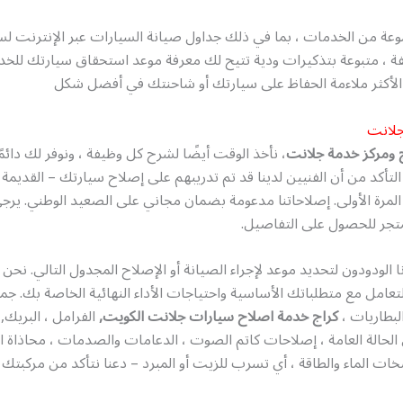
عة من الخدمات ، بما في ذلك جداول صيانة السيارات عبر الإنترنت لس
ة ، متبوعة بتذكيرات ودية تتيح لك معرفة موعد استحقاق سيارتك للخدم
الأكثر ملاءمة الحفاظ على سيارتك أو شاحنتك في أفضل شكل
جلانت
 ومركز خدمة جلانت
، نأخذ الوقت أيضًا لشرح كل وظيفة ، ونوفر لك دائمًا 
التأكد من أن الفنيين لدينا قد تم تدريبهم على إصلاح سيارتك – القديمة
لمرة الأولى. إصلاحاتنا مدعومة بضمان مجاني على الصعيد الوطني. يرج
جر للحصول على التفاصيل.
الودودون لتحديد موعد لإجراء الصيانة أو الإصلاح المجدول التالي. نح
لتعامل مع متطلباتك الأساسية واحتياجات الأداء النهائية الخاصة بك. ج
البطاريات ،
كراج خدمة اصلاح سيارات جلانت الكويت,
الفرامل ، البريك,
لحالة العامة ، إصلاحات كاتم الصوت ، الدعامات والصدمات ، محاذاة ا
ات الماء والطاقة ، أي تسرب للزيت أو المبرد – دعنا نتأكد من مركبتك